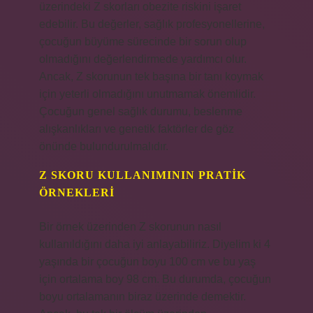
üzerindeki Z skorları obezite riskini işaret
edebilir. Bu değerler, sağlık profesyonellerine,
çocuğun büyüme sürecinde bir sorun olup
olmadığını değerlendirmede yardımcı olur.
Ancak, Z skorunun tek başına bir tanı koymak
için yeterli olmadığını unutmamak önemlidir.
Çocuğun genel sağlık durumu, beslenme
alışkanlıkları ve genetik faktörler de göz
önünde bulundurulmalıdır.
Z SKORU KULLANIMININ PRATIK
ÖRNEKLERI
Bir örnek üzerinden Z skorunun nasıl
kullanıldığını daha iyi anlayabiliriz. Diyelim ki 4
yaşında bir çocuğun boyu 100 cm ve bu yaş
için ortalama boy 98 cm. Bu durumda, çocuğun
boyu ortalamanın biraz üzerinde demektir.