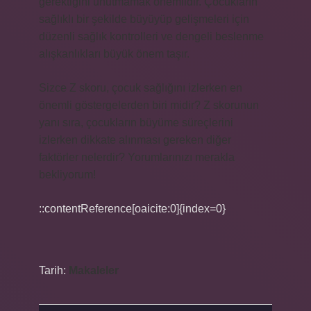
gerektiğini unutmamak önemlidir. Çocukların
sağlıklı bir şekilde büyüyüp gelişmeleri için
düzenli sağlık kontrolleri ve dengeli beslenme
alışkanlıkları büyük önem taşır.
Sizce Z skoru, çocuk sağlığını izlerken en
önemli göstergelerden biri midir? Z skorunun
yanı sıra, çocukların büyüme süreçlerini
izlerken dikkate alınması gereken diğer
faktörler nelerdir? Yorumlarınızı merakla
bekliyorum!
::contentReference[oaicite:0]{index=0}
Tarih:
Makaleler