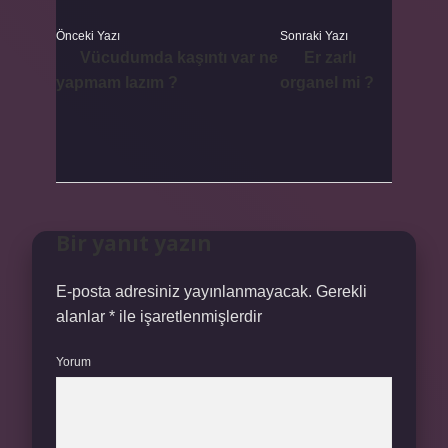
Önceki Yazı
Sonraki Yazı
Vücudumda kaşıntı var ne
Er zarlı
yapmam lazım ?
organel mi ?
Bir yanıt yazın
E-posta adresiniz yayınlanmayacak.
Gerekli
alanlar
*
ile işaretlenmişlerdir
Yorum