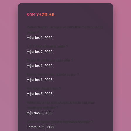
SON YAZILAR
Yaban hayatı ekolojisi ve yönetimi mezunu ne iş
yapar ?
Ağustos 9, 2026
LG TV AV sıfırlama nedir ?
Ağustos 7, 2026
Dizde lif yırtılması nasıl olur ?
Ağustos 6, 2026
Kumru yuvayı kaç günde yapar ?
Ağustos 6, 2026
Avi neyin kısaltması ?
Ağustos 5, 2026
Aileyi korumak için anayasamızda bulunan
maddeler nelerdir ?
Ağustos 3, 2026
Kekik ve limon çayının faydaları nelerdir ?
Temmuz 25, 2026