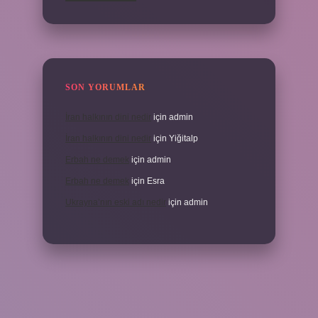
SON YORUMLAR
İran halkının dini nedir
için
admin
İran halkının dini nedir
için
Yiğitalp
Erbah ne demek
için
admin
Erbah ne demek
için
Esra
Ukrayna’nın eski adı nedir
için
admin