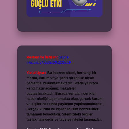
Reklam ve İletişim:
Skype:
live:.cid.575569c608265c69
Yasal Uyarı:
Bu internet sitesi, herhangi bir
marka, kurum veya şahıs şirketi ile hiçbir
bağlantısı bulunmamaktadır. Sitede yalnızca
kendi hazırladığımız makaleler
paylaşılmaktadır. Burada yer alan içerikler
haber niteliği taşımamakta olup, gerçek kurum
ve kişiler hakkında paylaşım yapılmamaktadır.
Gerçek kurum ve kişiler ile isim benzerlikleri
tamamen tesadüfidir. Sitemizdeki bilgiler
taslak halindedir ve tavsiye niteliği taşımazlar.