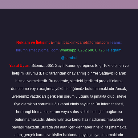
ş
Reklam ve İletişim:
E-mail:
backlinkpaneli@gmail.com
Teams:
forumhizmeti@gmail.com
Whatsapp: 0262 606 0 726
Telegram:
@karabul
Yasal Uyarı:
Sitemiz, 5651 Sayılı Kanun gereğince Bilgi Teknolojileri ve
İletişim Kurumu (BTK) tarafından onaylanmış bir Yer Sağlayıcı olarak
hizmet vermektedir. Bu nedenle, sitedeki içerikleri proaktif olarak
denetleme veya araştırma yükümlülüğümüz bulunmamaktadır. Ancak,
üyelerimiz yazdıkları içeriklerin sorumluluğunu taşımakta olup, siteye
üye olarak bu sorumluluğu kabul etmiş sayılırlar. Bu internet sitesi,
herhangi bir marka, kurum veya şahıs şirketi ile hiçbir bağlantısı
bulunmamaktadır. Sitede yalnızca kendi hazırladığımız makaleler
paylaşılmaktadır. Burada yer alan içerikler haber niteliği taşımamakta
olup, gerçek kurum ve kişiler hakkında paylaşım yapılmamaktadır.