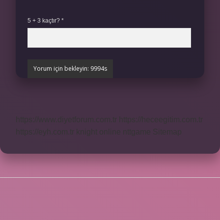
5 + 3 kaçtır?
*
https://www.diyetforum.com.tr
https://heceegitim.com.tr
https://eyh.com.tr
knight online
nttgame
Sitemap
SIDEBAR