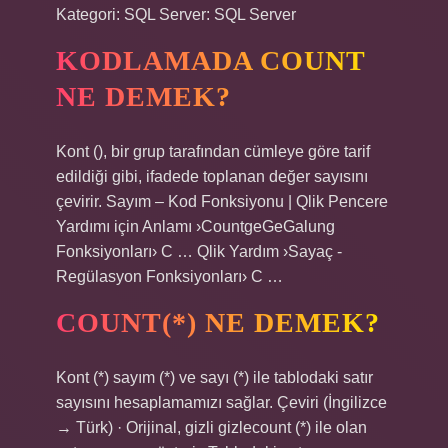
Kategori: SQL Server: SQL Server
KODLAMADA COUNT
NE DEMEK?
Kont (), bir grup tarafından cümleye göre tarif
edildiği gibi, ifadede toplanan değer sayısını
çevirir. Sayım – Kod Fonksiyonu | Qlik Pencere
Yardımı için Anlamı ›CountgeGeGalung
Fonksiyonları› C … Qlik Yardım ›Sayaç -
Regülasyon Fonksiyonları› C …
COUNT(*) NE DEMEK?
Kont (*) sayım (*) ve sayı (*) ile tablodaki satır
sayısını hesaplamamızı sağlar. Çeviri (İngilizce
→ Türk) · Orijinal, gizli gizlecount (*) ile olan