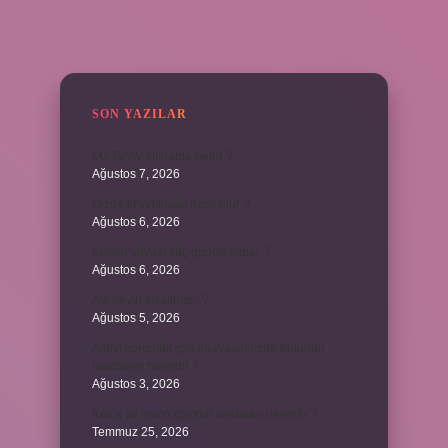
SIDEBAR
SON YAZILAR
LG TV AV sıfırlama nedir ?
Ağustos 7, 2026
Dizde lif yırtılması nasıl olur ?
Ağustos 6, 2026
Kumru yuvayı kaç günde yapar ?
Ağustos 6, 2026
Avi neyin kısaltması ?
Ağustos 5, 2026
Aileyi korumak için anayasamızda bulunan
maddeler nelerdir ?
Ağustos 3, 2026
Kekik ve limon çayının faydaları nelerdir ?
Temmuz 25, 2026