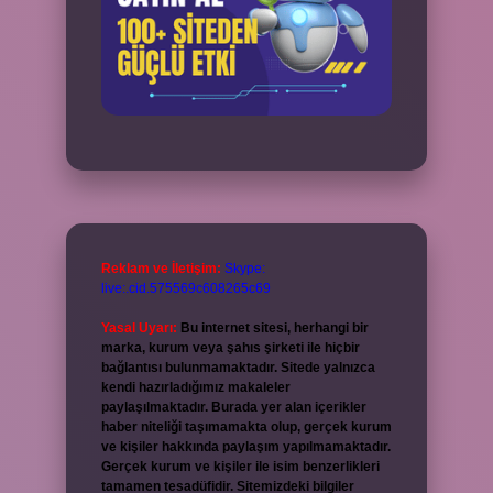
Reklam ve İletişim:
Skype:
live:.cid.575569c608265c69
Yasal Uyarı:
Bu internet sitesi, herhangi bir
marka, kurum veya şahıs şirketi ile hiçbir
bağlantısı bulunmamaktadır. Sitede yalnızca
kendi hazırladığımız makaleler
paylaşılmaktadır. Burada yer alan içerikler
haber niteliği taşımamakta olup, gerçek kurum
ve kişiler hakkında paylaşım yapılmamaktadır.
Gerçek kurum ve kişiler ile isim benzerlikleri
tamamen tesadüfidir. Sitemizdeki bilgiler