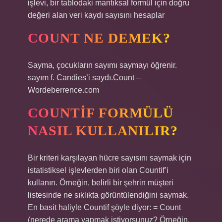
işlevi, bir tablodaki mantıksal formül için doğru
değeri alan veri kaydı sayısını hesaplar
COUNT NE DEMEK?
Sayma, çocukların sayımı saymayı öğrenir.
sayım f. Candies’i saydı.Count –
Wordeberrence.com
COUNTIF FORMÜLÜ
NASIL KULLANILIR?
Bir kriteri karşılayan hücre sayısını saymak için
istatistiksel işlevlerden biri olan Countif’i
kullanın. Örneğin, belirli bir şehrin müşteri
listesinde ne sıklıkta görüntülendiğini saymak.
En basit haliyle Countif şöyle diyor: = Count
(nerede arama yapmak istiyorsunuz? Örneğin,