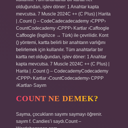
olduğundan, işlev döner: 1 Anahtar kapta
mevcutsa. 7 Muscle 2024C ++ (C Plus) | Harita
| .Count () – CodeCadecadecademy ›CPPP›
CountCodecademy ›CPPP› Kartlar ›Caffoogle
Caffoogle (İngilizce → Türk) ile çevrilidir. Kont
() yöntemi, kartta belirli bir anahtarın varlığını
belirlemek için kullanılır. Tüm anahtarlar bir
kartta net olduğundan, işlev döner: 1 Anahtar
kapta mevcutsa. 7 Muscle 2024C ++ (C Plus) |
Harita | .Count () – CodecademyCodecademy
›CPPP› Kartlar ›CountCodecademy› CPPP
›Kartlar› Sayım
COUNT NE DEMEK?
Sayma, çocukların sayımı saymayı öğrenir.
sayım f. Candies’i saydı.Count –