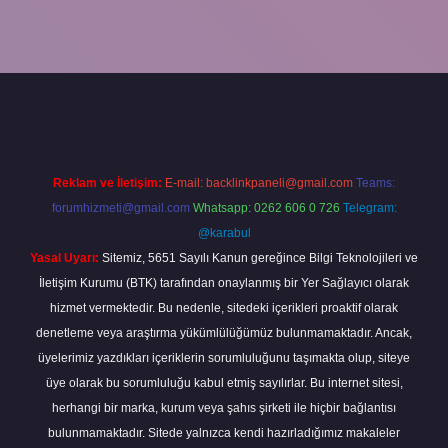
https://elexbetgiris.org/
betbox giriş
betexper yeni giriş
Reklam ve İletişim:
E-mail:
backlinkpaneli@gmail.com
Teams:
forumhizmeti@gmail.com
Whatsapp: 0262 606 0 726
Telegram:
@karabul
Yasal Uyarı:
Sitemiz, 5651 Sayılı Kanun gereğince Bilgi Teknolojileri ve
İletişim Kurumu (BTK) tarafından onaylanmış bir Yer Sağlayıcı olarak
hizmet vermektedir. Bu nedenle, sitedeki içerikleri proaktif olarak
denetleme veya araştırma yükümlülüğümüz bulunmamaktadır. Ancak,
üyelerimiz yazdıkları içeriklerin sorumluluğunu taşımakta olup, siteye
üye olarak bu sorumluluğu kabul etmiş sayılırlar. Bu internet sitesi,
herhangi bir marka, kurum veya şahıs şirketi ile hiçbir bağlantısı
bulunmamaktadır. Sitede yalnızca kendi hazırladığımız makaleler