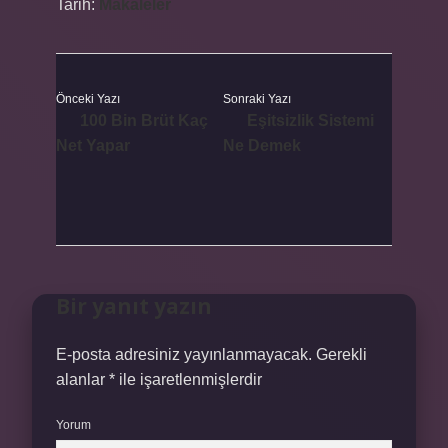
Tarih:
Makaleler
Önceki Yazı
Sonraki Yazı
100 Bin Brüt Kaç
Eşitsizlik Sistemi
Net Yapar
Ne Demek
Bir yanıt yazın
E-posta adresiniz yayınlanmayacak.
Gerekli
alanlar
*
ile işaretlenmişlerdir
Yorum