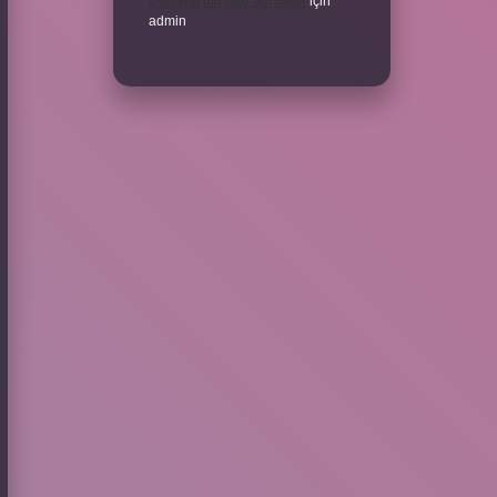
Ukrayna’nın eski adı nedir
için
admin