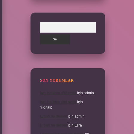
Arama
SON YORUMLAR
İran halkının dini nedir
için
admin
İran halkının dini nedir
için
Yiğitalp
Erbah ne demek
için
admin
Erbah ne demek
için
Esra