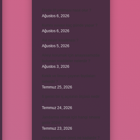
Dizde lif yırtılması nasıl olur ?
Ağustos 6, 2026
Kumru yuvayı kaç günde yapar ?
Ağustos 6, 2026
Avi neyin kısaltması ?
Ağustos 5, 2026
Aileyi korumak için anayasamızda
bulunan maddeler nelerdir ?
Ağustos 3, 2026
Kekik ve limon çayının faydaları
nelerdir ?
Temmuz 25, 2026
6 genin bir iç açısının ölçüsü nedir
?
Temmuz 24, 2026
Jandarma olmak için hangi sınava
girilir 2024 ?
Temmuz 23, 2026
Arka amortisör ömrü ne kadardır ?