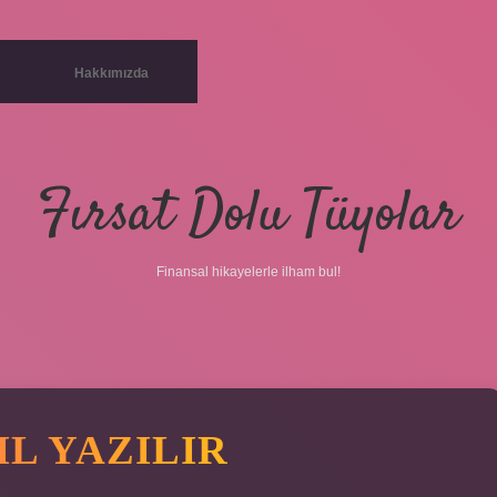
Hakkımızda
Fırsat Dolu Tüyolar
Finansal hikayelerle ilham bul!
L YAZILIR