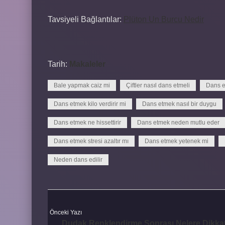
Tavsiyeli Bağlantılar:
Plüton Un Burcu Nedir
Tarih:
Makaleler
Bale yapmak caiz mi
Çiftler nasıl dans etmeli
Dans e
Dans etmek kilo verdirir mi
Dans etmek nasıl bir duygu
Dans etmek ne hissettirir
Dans etmek neden mutlu eder
Dans etmek stresi azaltır mı
Dans etmek yetenek mi
Neden dans edilir
Önceki Yazı
Dudak Renklendirme Sonrası Nelere Dikka