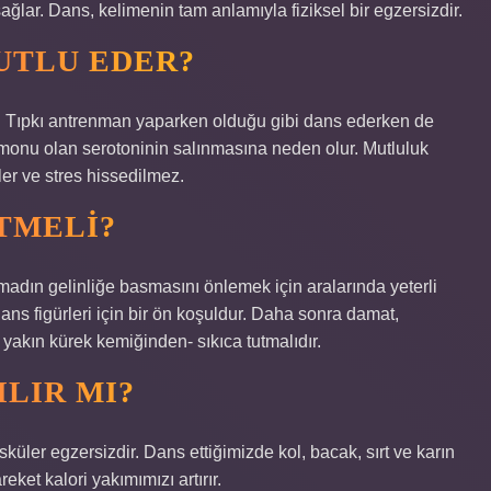
ğlar. Dans, kelimenin tam anlamıyla fiziksel bir egzersizdir.
UTLU EDER?
r. Tıpkı antrenman yaparken olduğu gibi dans ederken de
monu olan serotoninin salınmasına neden olur. Mutluluk
er ve stres hissedilmez.
ETMELI?
madın gelinliğe basmasını önlemek için aralarında yeterli
ans figürleri için bir ön koşuldur. Daha sonra damat,
n yakın kürek kemiğinden- sıkıca tutmalıdır.
LIR MI?
üler egzersizdir. Dans ettiğimizde kol, bacak, sırt ve karın
eket kalori yakımımızı artırır.