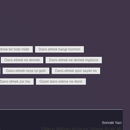
tmek bir hobi midir
Dans etmek hangi hormon
Dans etmek ne demek
Dans etmek ne demek ingilizce
Dans etmek neye iyi gelir
Dans etmek spor sayılır mı
Dans etmek zor mu
Güzel dans edene ne denir
Sonraki Yazı
t
Glikoz Miktarı Artarsa Stoma Açılır Mı