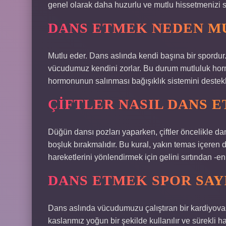
genel olarak daha huzurlu ve mutlu hissetmenizi sa
DANS ETMEK NEDEN M
Mutlu eder. Dans aslında kendi başına bir spordu
vücudumuz kendini zorlar. Bu durum mutluluk hor
hormonunun salınması bağışıklık sistemini destekl
ÇIFTLER NASIL DANS 
Düğün dansı pozları yaparken, çiftler öncelikle da
boşluk bırakmalıdır. Bu kural, yakın temas içeren d
hareketlerini yönlendirmek için gelini sırtından -e
DANS ETMEK SPOR SAYI
Dans aslında vücudumuzu çalıştıran bir kardiyovask
kaslarımız yoğun bir şekilde kullanılır ve sürekli har