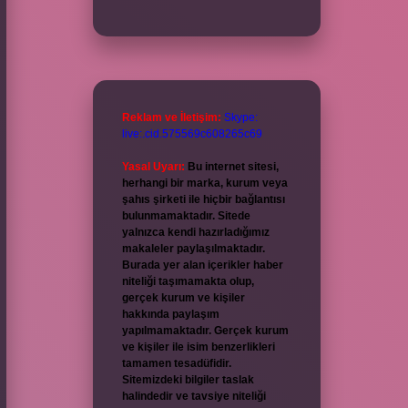
Reklam ve İletişim:
Skype:
live:.cid.575569c608265c69
Yasal Uyarı:
Bu internet sitesi,
herhangi bir marka, kurum veya
şahıs şirketi ile hiçbir bağlantısı
bulunmamaktadır. Sitede
yalnızca kendi hazırladığımız
makaleler paylaşılmaktadır.
Burada yer alan içerikler haber
niteliği taşımamakta olup,
gerçek kurum ve kişiler
hakkında paylaşım
yapılmamaktadır. Gerçek kurum
ve kişiler ile isim benzerlikleri
tamamen tesadüfidir.
Sitemizdeki bilgiler taslak
halindedir ve tavsiye niteliği