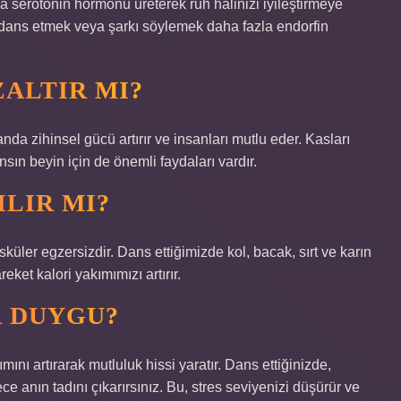
a serotonin hormonu üreterek ruh halinizi iyileştirmeye
e dans etmek veya şarkı söylemek daha fazla endorfin
ZALTIR MI?
a zihinsel gücü artırır ve insanları mutlu eder. Kasları
nsın beyin için de önemli faydaları vardır.
LIR MI?
üler egzersizdir. Dans ettiğimizde kol, bacak, sırt ve karın
eket kalori yakımımızı artırır.
R DUYGU?
ını artırarak mutluluk hissi yaratır. Dans ettiğinizde,
e anın tadını çıkarırsınız. Bu, stres seviyenizi düşürür ve