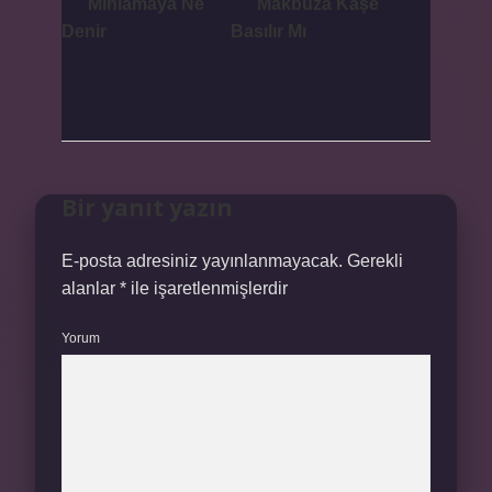
Mıhlamaya Ne
Makbuza Kaşe
Denir
Basılır Mı
Bir yanıt yazın
E-posta adresiniz yayınlanmayacak.
Gerekli
alanlar
*
ile işaretlenmişlerdir
Yorum