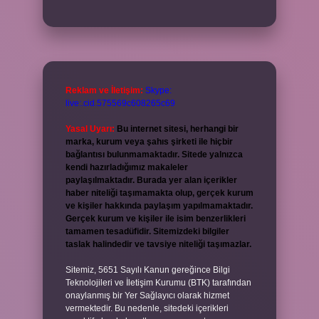
Reklam ve İletişim:
Skype:
live:.cid.575569c608265c69
Yasal Uyarı:
Bu internet sitesi, herhangi bir
marka, kurum veya şahıs şirketi ile hiçbir
bağlantısı bulunmamaktadır. Sitede yalnızca
kendi hazırladığımız makaleler
paylaşılmaktadır. Burada yer alan içerikler
haber niteliği taşımamakta olup, gerçek kurum
ve kişiler hakkında paylaşım yapılmamaktadır.
Gerçek kurum ve kişiler ile isim benzerlikleri
tamamen tesadüfidir. Sitemizdeki bilgiler
taslak halindedir ve tavsiye niteliği taşımazlar.
Sitemiz, 5651 Sayılı Kanun gereğince Bilgi
Teknolojileri ve İletişim Kurumu (BTK) tarafından
onaylanmış bir Yer Sağlayıcı olarak hizmet
vermektedir. Bu nedenle, sitedeki içerikleri