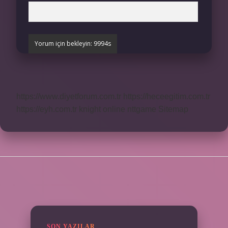
https://www.diyetforum.com.tr
https://heceegitim.com.tr
https://eyh.com.tr
knight online
nttgame
Sitemap
SIDEBAR
SON YAZILAR