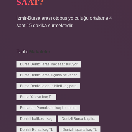
SAAT?
İzmir-Bursa arası otobüs yolculuğu ortalama 4
saat 15 dakika sürmektedir.
Tarih:
Makaleler
Bursa Denizli arası kaç saat sürüyor
Bursa Denizli arası uçakla ne kadar
Bursa Denizli otobüs bileti kaç para
Bursa Yalova kaç TL
Bursadan Pamukkale kaç kilometre
Denizli balikesir kaç
Denizli Bursa kaç lira
Denizli Bursa kaç TL
Denizli Isparta kaç TL