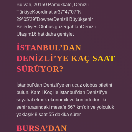
Bulvarı, 20150 Pamukkale, Denizli
TürkiyeKoordinatlar37°47′07″N
29°05′29″DownerDenizli Büyükşehir
BelediyesiOtobüs güzergahlarıDenizli
Ulaşım16 hat daha genişlet
İSTANBUL’DAN
DENIZLI’YE KAÇ SAAT
SÜRÜYOR?
İstanbul’dan Denizli’ye en ucuz otobüs biletini
bulun. Kamil Koç ile İstanbul’dan Denizli’ye
seyahat etmek ekonomik ve konforludur. İki
şehir arasındaki mesafe 667 km’dir ve yolculuk
yaklaşık 8 saat 55 dakika sürer.
BURSA’DAN