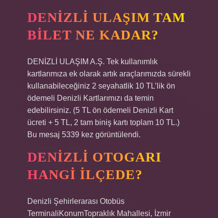
DENIZLI ULAŞIM TAM
BILET NE KADAR?
DENİZLİ ULAŞIM A.Ş. Tek kullanımlık
kartlarımıza ek olarak artık araçlarımızda sürekli
kullanabileceğiniz 2 seyahatlik 10 TL’lik ön
ödemeli Denizli Kartlarımızı da temin
edebilirsiniz. (5 TL ön ödemeli Denizli Kart
ücreti + 5 TL, 2 tam biniş kartı toplam 10 TL.)
Bu mesaj 5339 kez görüntülendi.
DENIZLI OTOGARI
HANGI ILÇEDE?
Denizli Şehirlerarası Otobüs
TerminaliKonumTopraklık Mahallesi, İzmir