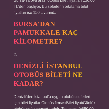
Bursa-Yalova arası otobüs bileti fiyatları 150.00
TL’den başlıyor. Bu seferlerin ortalama bilet
fiyatları ise 150 civarında.
BURSA’DAN
PAMUKKALE KAÇ
KILOMETRE?
2.
DENIZLI İSTANBUL
OTOBÜS BILETI NE
KADAR?
Denizli’den İstanbul’a uygun otobüs seferleri
için bilet fiyatlarıOtobüs firmasıBilet fiyatıGünlük
otobüs sefer sayısıAnadolu Taşımacılığı850,00