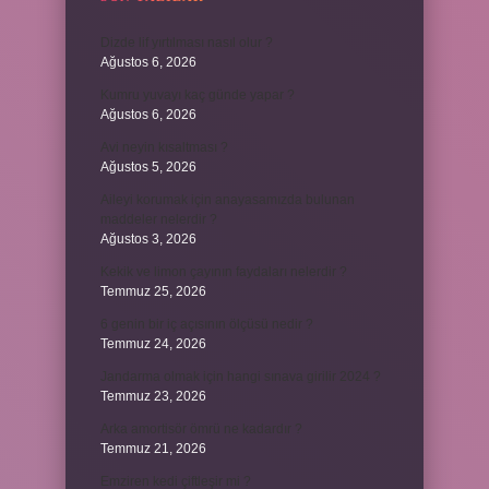
Dizde lif yırtılması nasıl olur ?
Ağustos 6, 2026
Kumru yuvayı kaç günde yapar ?
Ağustos 6, 2026
Avi neyin kısaltması ?
Ağustos 5, 2026
Aileyi korumak için anayasamızda bulunan
maddeler nelerdir ?
Ağustos 3, 2026
Kekik ve limon çayının faydaları nelerdir ?
Temmuz 25, 2026
6 genin bir iç açısının ölçüsü nedir ?
Temmuz 24, 2026
Jandarma olmak için hangi sınava girilir 2024 ?
Temmuz 23, 2026
Arka amortisör ömrü ne kadardır ?
Temmuz 21, 2026
Emziren kedi çiftleşir mi ?