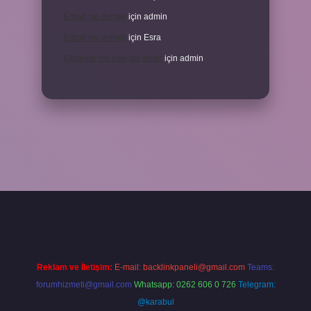
Erbah ne demek
için
admin
Erbah ne demek
için
Esra
Ukrayna’nın eski adı nedir
için
admin
https://elexbetgiris.org/
betbox giriş
betexper yeni giriş
Reklam ve İletişim:
E-mail:
backlinkpaneli@gmail.com
Teams:
forumhizmeti@gmail.com
Whatsapp: 0262 606 0 726
Telegram:
@karabul