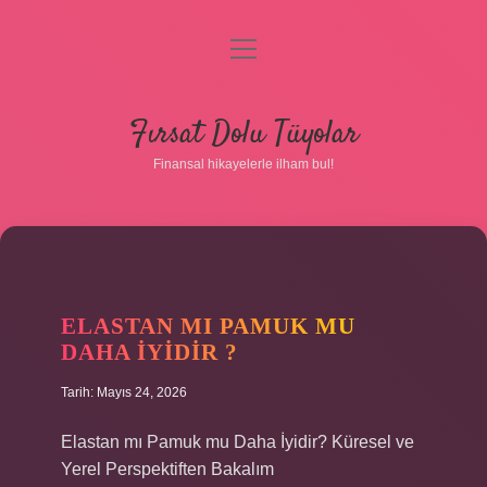
menüyü
aç
Anasayfa
Fırsat Dolu Tüyolar
Gizlilik Politikası
Finansal hikayelerle ilham bul!
Yasal Uyarı
Hakkımızda
ELASTAN MI PAMUK MU
DAHA IYIDIR ?
Tarih: Mayıs 24, 2026
Elastan mı Pamuk mu Daha İyidir? Küresel ve
Yerel Perspektiften Bakalım