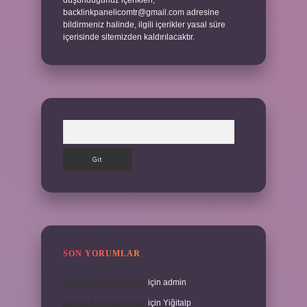
düşündüğünüz içerikleri,
backlinkpanelicomtr@gmail.com
adresine
bildirmeniz halinde, ilgili içerikler yasal süre
içerisinde sitemizden kaldırılacaktır.
Arama
SON YORUMLAR
İran halkının dini nedir
için
admin
İran halkının dini nedir
için
Yiğitalp