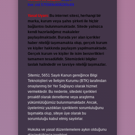
live:.cid.575569c608265c69
Yasal Uyarı:
Bu internet sitesi, herhangi bir
marka, kurum veya şahıs şirketi ile hiçbir
bağlantısı bulunmamaktadır. Sitede yalnızca
kendi hazırladığımız makaleler
paylaşılmaktadır. Burada yer alan içerikler
haber niteliği taşımamakta olup, gerçek kurum
ve kişiler hakkında paylaşım yapılmamaktadır.
Gerçek kurum ve kişiler ile isim benzerlikleri
tamamen tesadüfidir. Sitemizdeki bilgiler
taslak halindedir ve tavsiye niteliği taşımazlar.
Sitemiz, 5651 Sayılı Kanun gereğince Bilgi
Teknolojileri ve İletişim Kurumu (BTK) tarafından
onaylanmış bir Yer Sağlayıcı olarak hizmet
vermektedir. Bu nedenle, sitedeki içerikleri
proaktif olarak denetleme veya araştırma
yükümlülüğümüz bulunmamaktadır. Ancak,
üyelerimiz yazdıkları içeriklerin sorumluluğunu
taşımakta olup, siteye üye olarak bu
sorumluluğu kabul etmiş sayılırlar.
Hukuka ve yasal düzenlemelere aykırı olduğunu