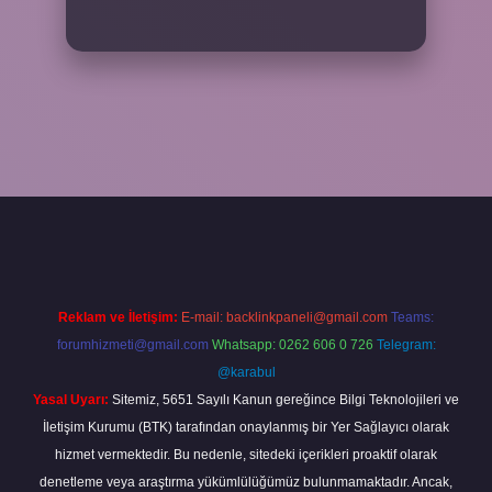
/elexbetgiris.org/
betbox giriş
betexper yeni giriş
Reklam ve İletişim:
E-mail:
backlinkpaneli@gmail.com
Teams:
forumhizmeti@gmail.com
Whatsapp: 0262 606 0 726
Telegram:
@karabul
Yasal Uyarı:
Sitemiz, 5651 Sayılı Kanun gereğince Bilgi Teknolojileri ve
İletişim Kurumu (BTK) tarafından onaylanmış bir Yer Sağlayıcı olarak
hizmet vermektedir. Bu nedenle, sitedeki içerikleri proaktif olarak
denetleme veya araştırma yükümlülüğümüz bulunmamaktadır. Ancak,