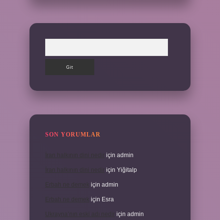
Arama
SON YORUMLAR
İran halkının dini nedir
için
admin
İran halkının dini nedir
için
Yiğitalp
Erbah ne demek
için
admin
Erbah ne demek
için
Esra
Ukrayna’nın eski adı nedir
için
admin