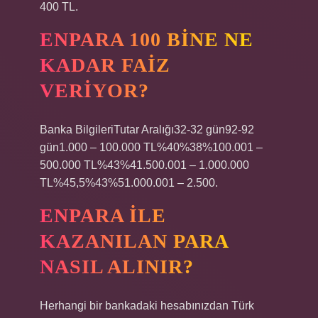
400 TL.
ENPARA 100 BINE NE
KADAR FAIZ
VERIYOR?
Banka BilgileriTutar Aralığı32-32 gün92-92
gün1.000 – 100.000 TL%40%38%100.001 –
500.000 TL%43%41.500.001 – 1.000.000
TL%45,5%43%51.000.001 – 2.500.
ENPARA ILE
KAZANILAN PARA
NASIL ALINIR?
Herhangi bir bankadaki hesabınızdan Türk