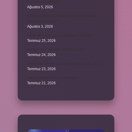
Avi neyin kısaltması ?
Ağustos 5, 2026
Aileyi korumak için anayasamızda bulunan
maddeler nelerdir ?
Ağustos 3, 2026
Kekik ve limon çayının faydaları nelerdir ?
Temmuz 25, 2026
6 genin bir iç açısının ölçüsü nedir ?
Temmuz 24, 2026
Jandarma olmak için hangi sınava girilir 2024 ?
Temmuz 23, 2026
Arka amortisör ömrü ne kadardır ?
Temmuz 21, 2026