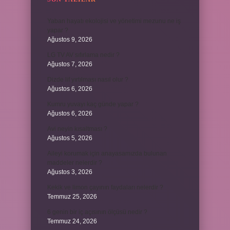
Yaban hayatı ekolojisi ve yönetimi mezunu ne iş
yapar ?
Ağustos 9, 2026
LG TV AV sıfırlama nedir ?
Ağustos 7, 2026
Dizde lif yırtılması nasıl olur ?
Ağustos 6, 2026
Kumru yuvayı kaç günde yapar ?
Ağustos 6, 2026
Avi neyin kısaltması ?
Ağustos 5, 2026
Aileyi korumak için anayasamızda bulunan
maddeler nelerdir ?
Ağustos 3, 2026
Kekik ve limon çayının faydaları nelerdir ?
Temmuz 25, 2026
6 genin bir iç açısının ölçüsü nedir ?
Temmuz 24, 2026