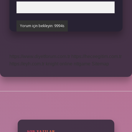
https://www.diyetforum.com.tr
https://heceegitim.com.tr
https://eyh.com.tr
knight online
nttgame
Sitemap
SIDEBAR
SON YAZILAR