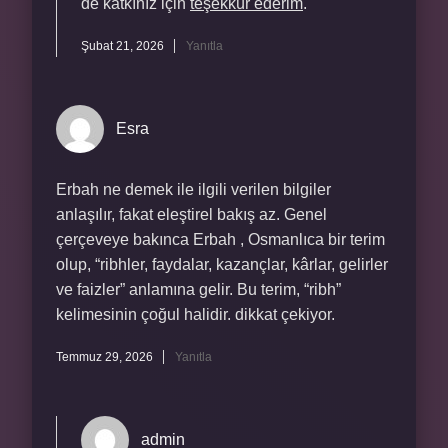
de katkınız için
teşekkür ederim
.
Şubat 21, 2026
Yanıtla
Esra
Erbah ne demek ile ilgili verilen bilgiler
anlaşılır, fakat eleştirel bakış az. Genel
çerçeveye bakınca Erbah , Osmanlıca bir terim
olup, “ribhler, faydalar, kazançlar, kârlar, gelirler
ve faizler” anlamına gelir. Bu terim, “ribh”
kelimesinin çoğul halidir. dikkat çekiyor.
Temmuz 29, 2026
Yanıtla
admin