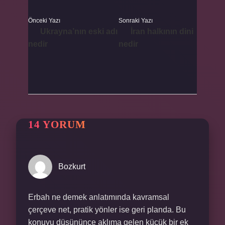
Önceki Yazı
Sonraki Yazı
Ukrayna’nın eski adı
İran halkının dini
nedir
nedir
14 YORUM
Bozkurt
Erbah ne demek anlatımında kavramsal
çerçeve net, pratik yönler ise geri planda. Bu
konuyu düşününce aklıma gelen küçük bir ek