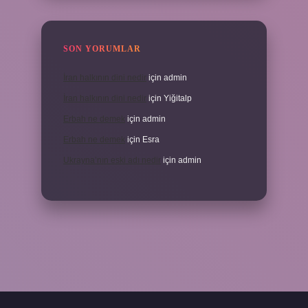
SON YORUMLAR
İran halkının dini nedir
için
admin
İran halkının dini nedir
için
Yiğitalp
Erbah ne demek
için
admin
Erbah ne demek
için
Esra
Ukrayna’nın eski adı nedir
için
admin
//elexbetgiris.org/
betbox giriş
betexper yeni giriş