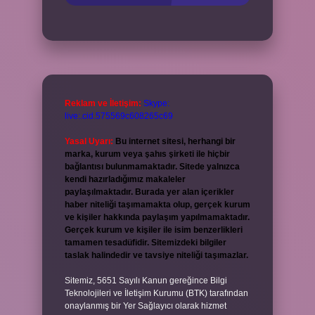
Reklam ve İletişim:
Skype:
live:.cid.575569c608265c69
Yasal Uyarı:
Bu internet sitesi, herhangi bir
marka, kurum veya şahıs şirketi ile hiçbir
bağlantısı bulunmamaktadır. Sitede yalnızca
kendi hazırladığımız makaleler
paylaşılmaktadır. Burada yer alan içerikler
haber niteliği taşımamakta olup, gerçek kurum
ve kişiler hakkında paylaşım yapılmamaktadır.
Gerçek kurum ve kişiler ile isim benzerlikleri
tamamen tesadüfidir. Sitemizdeki bilgiler
taslak halindedir ve tavsiye niteliği taşımazlar.
Sitemiz, 5651 Sayılı Kanun gereğince Bilgi
Teknolojileri ve İletişim Kurumu (BTK) tarafından
onaylanmış bir Yer Sağlayıcı olarak hizmet