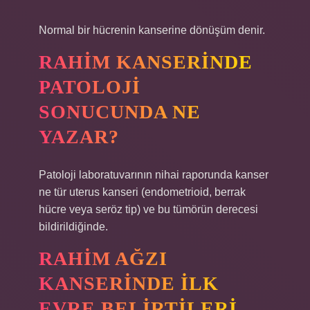
Normal bir hücrenin kanserine dönüşüm denir.
RAHIM KANSERINDE
PATOLOJI
SONUCUNDA NE
YAZAR?
Patoloji laboratuvarının nihai raporunda kanser
ne tür uterus kanseri (endometrioid, berrak
hücre veya seröz tip) ve bu tümörün derecesi
bildirildiğinde.
RAHIM AĞZI
KANSERINDE ILK
EVRE BELIRTILERI