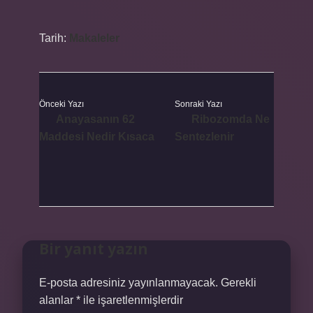
Tarih:
Makaleler
Önceki Yazı
Sonraki Yazı
Anayasanın 62
Ribozomda Ne
Maddesi Nedir Kısaca
Sentezlenir
Bir yanıt yazın
E-posta adresiniz yayınlanmayacak.
Gerekli
alanlar
*
ile işaretlenmişlerdir