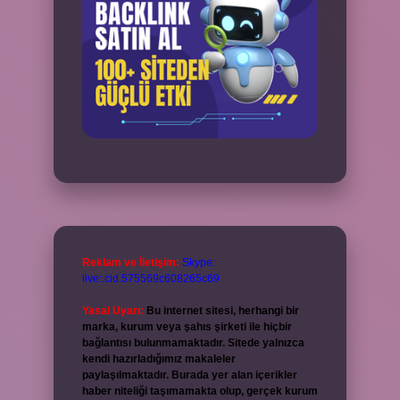
Reklam ve İletişim:
Skype:
live:.cid.575569c608265c69
Yasal Uyarı:
Bu internet sitesi, herhangi bir
marka, kurum veya şahıs şirketi ile hiçbir
bağlantısı bulunmamaktadır. Sitede yalnızca
kendi hazırladığımız makaleler
paylaşılmaktadır. Burada yer alan içerikler
haber niteliği taşımamakta olup, gerçek kurum