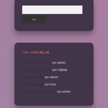
Arama
SON YORUMLAR
İran halkının dini nedir
için
admin
İran halkının dini nedir
için
Yiğitalp
Erbah ne demek
için
admin
Erbah ne demek
için
Esra
Ukrayna’nın eski adı nedir
için
admin