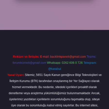
/elexbetgiris.org/
betbox giriş
betexper yeni giriş
Reklam ve İletişim:
E-mail:
backlinkpaneli@gmail.com
Teams:
forumhizmeti@gmail.com
Whatsapp: 0262 606 0 726
Telegram:
@karabul
Yasal Uyarı:
Sitemiz, 5651 Sayılı Kanun gereğince Bilgi Teknolojileri ve
İletişim Kurumu (BTK) tarafından onaylanmış bir Yer Sağlayıcı olarak
hizmet vermektedir. Bu nedenle, sitedeki içerikleri proaktif olarak
denetleme veya araştırma yükümlülüğümüz bulunmamaktadır. Ancak,
üyelerimiz yazdıkları içeriklerin sorumluluğunu taşımakta olup, siteye
üye olarak bu sorumluluğu kabul etmiş sayılırlar. Bu internet sitesi,