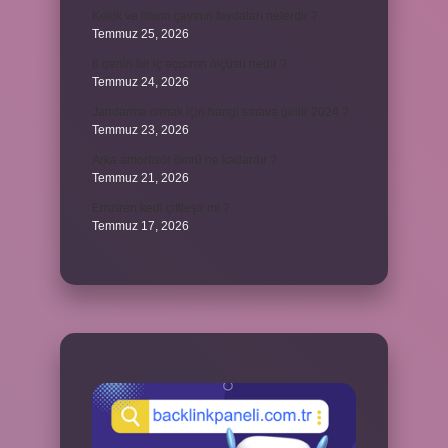
Kekik ve limon çayının faydaları nelerdir ?
Temmuz 25, 2026
6 genin bir iç açısının ölçüsü nedir ?
Temmuz 24, 2026
Jandarma olmak için hangi sınava girilir 2024 ?
Temmuz 23, 2026
Arka amortisör ömrü ne kadardır ?
Temmuz 21, 2026
Emziren kedi çiftleşir mi ?
Temmuz 17, 2026