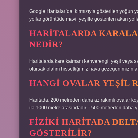
Google Haritalar’da, kırmızıyla gösterilen yoğun y
yollar görüntüde mavi, yeşille gösterilen akan yoll
HARITALARDA KARALA
NEDIR?
Haritalarda kara katmanı kahverengi, yeşil veya sar
olursak olalım hissettiğimiz hava gezegenimizin a
HANGI OVALAR YEŞIL 
Haritada, 200 metreden daha az rakımlı ovalar koyu 
ila 1000 metre arasındadır. 1500 metreden daha yük
FIZIKI HARITADA DEL
GÖSTERILIR?