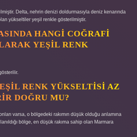
ilmiştir. Delta, nehrin denizi doldurmasıyla deniz kenarında
 yükseltiler yeşil renkle gösterilmiştir.
TASINDA HANGI COĞRAFI
LARAK YEŞIL RENK
österilir.
EŞIL RENK YÜKSELTISI AZ
RIR DOĞRU MU?
 tonları varsa, o bölgedeki rakımın düşük olduğu anlamına
kullanıldığı bölge, en düşük rakıma sahip olan Marmara