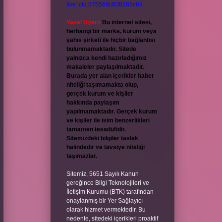
live:.cid.575569c608265c69
Yasal Uyarı:
Bu internet sitesi,
herhangi bir marka, kurum veya
şahıs şirketi ile hiçbir bağlantısı
bulunmamaktadır. Sitede
yalnızca kendi hazırladığımız
makaleler paylaşılmaktadır.
Burada yer alan içerikler haber
niteliği taşımamakta olup,
gerçek kurum ve kişiler
hakkında paylaşım
yapılmamaktadır. Gerçek kurum
ve kişiler ile isim benzerlikleri
tamamen tesadüfidir.
Sitemizdeki bilgiler taslak
halindedir ve tavsiye niteliği
taşımazlar.
Sitemiz, 5651 Sayılı Kanun
gereğince Bilgi Teknolojileri ve
İletişim Kurumu (BTK) tarafından
onaylanmış bir Yer Sağlayıcı
olarak hizmet vermektedir. Bu
nedenle, sitedeki içerikleri proaktif