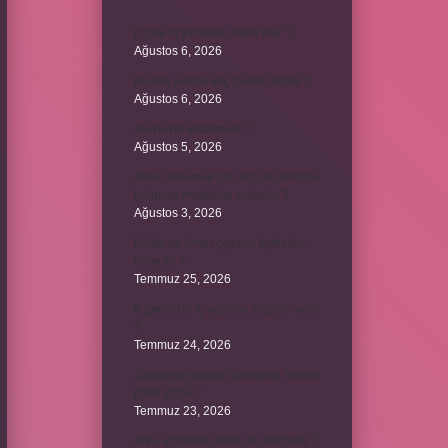
Dizde lif yırtılması nasıl olur ?
Ağustos 6, 2026
Kumru yuvayı kaç günde yapar ?
Ağustos 6, 2026
Avi neyin kısaltması ?
Ağustos 5, 2026
Aileyi korumak için anayasamızda
bulunan maddeler nelerdir ?
Ağustos 3, 2026
Kekik ve limon çayının faydaları
nelerdir ?
Temmuz 25, 2026
6 genin bir iç açısının ölçüsü nedir
?
Temmuz 24, 2026
Jandarma olmak için hangi sınava
girilir 2024 ?
Temmuz 23, 2026
Arka amortisör ömrü ne kadardır ?