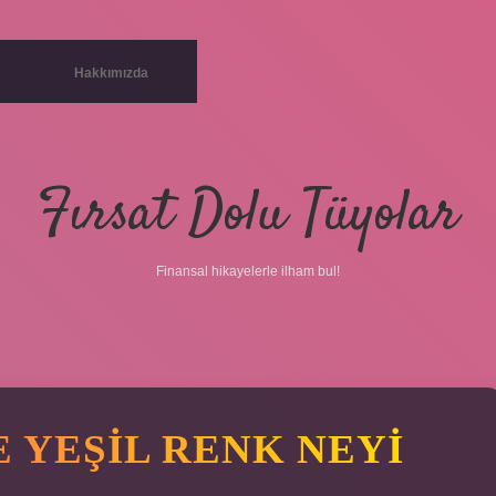
Hakkımızda
Fırsat Dolu Tüyolar
Finansal hikayelerle ilham bul!
 YEŞIL RENK NEYI