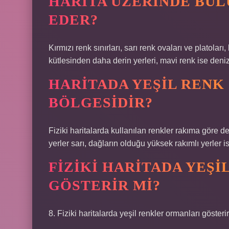
HARITA ÜZERINDE BUL
EDER?
Kırmızı renk sınırları, sarı renk ovaları ve platolar
kütlesinden daha derin yerleri, mavi renk ise deniz
HARITADA YEŞIL RENK
BÖLGESIDIR?
Fiziki haritalarda kullanılan renkler rakıma göre de
yerler sarı, dağların olduğu yüksek rakımlı yerler is
FIZIKI HARITADA YEŞI
GÖSTERIR MI?
8. Fiziki haritalarda yeşil renkler ormanları gösterir