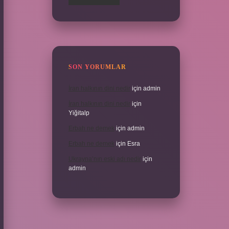
SON YORUMLAR
İran halkının dini nedir
için
admin
İran halkının dini nedir
için
Yiğitalp
Erbah ne demek
için
admin
Erbah ne demek
için
Esra
Ukrayna’nın eski adı nedir
için
admin