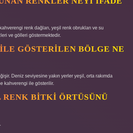
UNAN RENKLER NEYI IFADE
ı, kahverengi renk dağları, yeşil renk obrukları ve su
leri ve gölleri göstermektedir.
 ILE GÖSTERILEN BÖLGE NE
ğişir. Deniz seviyesine yakın yerler yeşil, orta rakımda
e kahverengi ile gösterilir.
L RENK BITKI ÖRTÜSÜNÜ
.