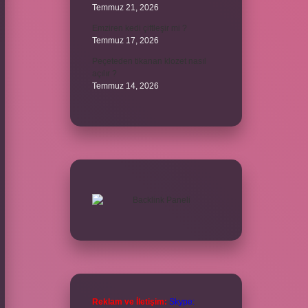
Temmuz 21, 2026
Emziren kedi çiftleşir mi ?
Temmuz 17, 2026
Peçeteden tikanan klozet nasıl
açılır ?
Temmuz 14, 2026
Reklam ve İletişim:
Skype: