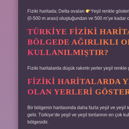
Fiziki haritada; Delta ovaları
Yeşil renkle göster
(0-500 m arası) oluştuğundan ve 500 m’ye kadar olan
TÜRKIYE FIZIKI HARI
BÖLGEDE AĞIRLIKLI O
KULLANILMIŞTIR?
Fiziki haritalarda düşük rakımlı yerler yeşil renkle g
FIZIKI HARITALARDA Y
OLAN YERLERI GÖSTE
Bir bölgenin haritasında daha fazla yeşil ve yeşil
gelir. Türkiye’de yeşil ve yeşil tonlarının en çok 
bölgesidir.