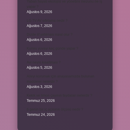
Yaban hayatı ekolojisi ve yönetimi mezunu ne iş
yapar ?
Ağustos 9, 2026
LG TV AV sıfırlama nedir ?
Ağustos 7, 2026
Dizde lif yırtılması nasıl olur ?
Ağustos 6, 2026
Kumru yuvayı kaç günde yapar ?
Ağustos 6, 2026
Avi neyin kısaltması ?
Ağustos 5, 2026
Aileyi korumak için anayasamızda bulunan
maddeler nelerdir ?
Ağustos 3, 2026
Kekik ve limon çayının faydaları nelerdir ?
Temmuz 25, 2026
6 genin bir iç açısının ölçüsü nedir ?
Temmuz 24, 2026