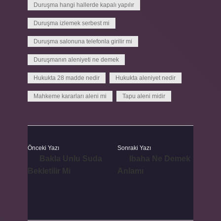
Duruşma hangi hallerde kapalı yapılır
Duruşma izlemek serbest mi
Duruşma salonuna telefonla girilir mi
Duruşmanın aleniyeti ne demek
Hukukta 28 madde nedir
Hukukta aleniyet nedir
Mahkeme kararları aleni mi
Tapu aleni midir
Önceki Yazı
Sonraki Yazı
Bakla Unlu Suda
Ibaha Ne Demek
Bekletilir Mi
Anlamı