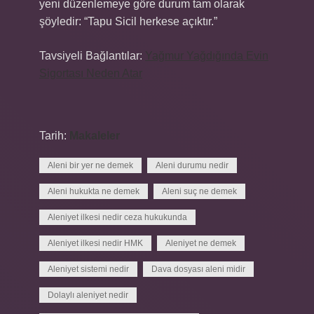
yeni düzenlemeye göre durum tam olarak
şöyledir: “Tapu Sicil herkese açıktır.”
Tavsiyeli Bağlantılar:
Yağmur Yağdığında Evin
Sigortası Neden Atar
Tarih:
Makaleler
Aleni bir yer ne demek
Aleni durumu nedir
Aleni hukukta ne demek
Aleni suç ne demek
Aleniyet ilkesi nedir ceza hukukunda
Aleniyet ilkesi nedir HMK
Aleniyet ne demek
Aleniyet sistemi nedir
Dava dosyası aleni midir
Dolaylı aleniyet nedir