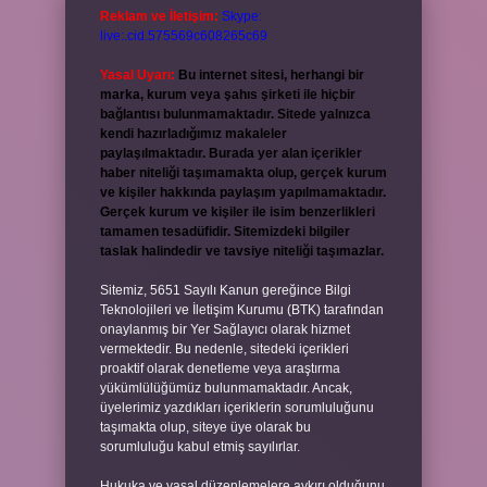
Reklam ve İletişim:
Skype:
live:.cid.575569c608265c69
Yasal Uyarı:
Bu internet sitesi, herhangi bir
marka, kurum veya şahıs şirketi ile hiçbir
bağlantısı bulunmamaktadır. Sitede yalnızca
kendi hazırladığımız makaleler
paylaşılmaktadır. Burada yer alan içerikler
haber niteliği taşımamakta olup, gerçek kurum
ve kişiler hakkında paylaşım yapılmamaktadır.
Gerçek kurum ve kişiler ile isim benzerlikleri
tamamen tesadüfidir. Sitemizdeki bilgiler
taslak halindedir ve tavsiye niteliği taşımazlar.
Sitemiz, 5651 Sayılı Kanun gereğince Bilgi
Teknolojileri ve İletişim Kurumu (BTK) tarafından
onaylanmış bir Yer Sağlayıcı olarak hizmet
vermektedir. Bu nedenle, sitedeki içerikleri
proaktif olarak denetleme veya araştırma
yükümlülüğümüz bulunmamaktadır. Ancak,
üyelerimiz yazdıkları içeriklerin sorumluluğunu
taşımakta olup, siteye üye olarak bu
sorumluluğu kabul etmiş sayılırlar.
Hukuka ve yasal düzenlemelere aykırı olduğunu