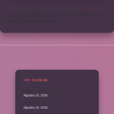
https://www.diyetforum.com.tr
https://heceegitim.com.tr
https://eyh.com.tr
Sitemap
SIDEBAR
SON YAZILAR
Atatürk çiçeğine hangi gübre verilir ?
Ağustos 10, 2026
Parfüm gider yazilir mi ?
Ağustos 10, 2026