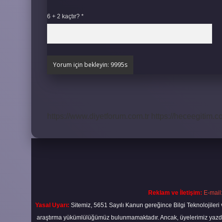
6 + 2 kaçtır?
*
https://www.diyetforum.com.tr
https://heceegitim.c
Reklam ve İletişim:
E-mail
Yasal Uyarı:
Sitemiz, 5651 Sayılı Kanun gereğince Bilgi Teknolojileri 
araştırma yükümlülüğümüz bulunmamaktadır. Ancak, üyelerimiz yazdıkla