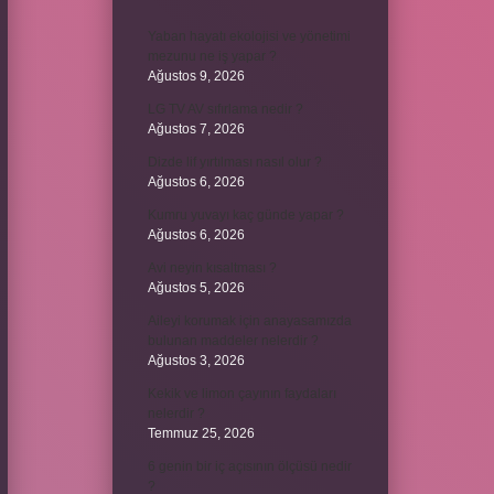
Yaban hayatı ekolojisi ve yönetimi
mezunu ne iş yapar ?
Ağustos 9, 2026
LG TV AV sıfırlama nedir ?
Ağustos 7, 2026
Dizde lif yırtılması nasıl olur ?
Ağustos 6, 2026
Kumru yuvayı kaç günde yapar ?
Ağustos 6, 2026
Avi neyin kısaltması ?
Ağustos 5, 2026
Aileyi korumak için anayasamızda
bulunan maddeler nelerdir ?
Ağustos 3, 2026
Kekik ve limon çayının faydaları
nelerdir ?
Temmuz 25, 2026
6 genin bir iç açısının ölçüsü nedir
?