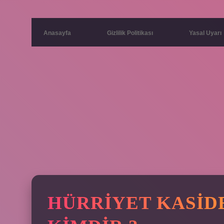
Anasayfa
Gizlilik Politikası
Yasal Uyarı
HÜRRIYET KASIDE