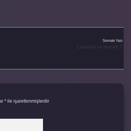
Sonraki Yazı
Laciverti ne demek ?
lar
*
ile işaretlenmişlerdir