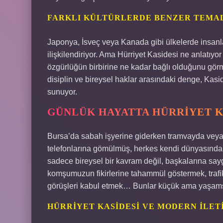
FARKLI KÜLTÜRLERDE BENZER TEMA
Japonya, İsveç veya Kanada gibi ülkelerde insanl
ilişkilendiriyor. Ama Hürriyet Kasidesi ne anlatıyo
özgürlüğün birbirine ne kadar bağlı olduğunu gö
disiplin ve bireysel haklar arasındaki denge, Kasi
sunuyor.
GÜNLÜK HAYATTA HÜRRIYET KA
Bursa’da sabah işyerine giderken tramvayda veya
telefonlarına gömülmüş, herkes kendi dünyasında. 
sadece bireysel bir kavram değil, başkalarına sa
komşumuzun fikirlerine tahammül göstermek, trafi
görüşleri kabul etmek… Bunlar küçük ama yaşamsal
HÜRRIYET KASIDESI VE MODERN İLET