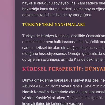
haykırışı olduğunu söyleyebiliriz. Yani sadece bir
haksızlığa karşı durma iradesi, zulme boyun eğmeme
ediyorsunuz ki, her dize bir uyanış çağrısı.
TÜRKIYE’DEKI YANSIMALARI
Türkiye’de Hürriyet Kasidesi, özellikle Osmanlı’n
entelektüeller hem halk tarafından bir özgürlük m
sadece fiziksel bir alan olmadığını, düşünce ve ifa
olduğunu hissediyorsunuz. Örneğin günümüzde sos
görüşlerini savunması, aslında Kaside’deki temel me
KÜRESEL PERSPEKTIF: DÜNYA
Dünya örneklerine bakarsak, Hürriyet Kasidesi ne 
ABD’deki Bill of Rights veya Fransız Devrimi’nin öz
Namık Kemal’in dizelerinde olduğu gibi toplumsal 
yüzden Kaside’yi okurken, Türkiye’deki özgürlük m
koymak ilginç bir farkındalık yaratıyor.