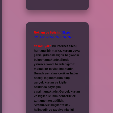
Reklam ve İletişim:
Skype:
live:.cid.575569c608265c69
Yasal Uyarı:
Bu internet sitesi,
herhangi bir marka, kurum veya
şahıs şirketi ile hiçbir bağlantısı
bulunmamaktadır. Sitede
yalnızca kendi hazırladığımız
makaleler paylaşılmaktadır.
Burada yer alan içerikler haber
niteliği taşımamakta olup,
gerçek kurum ve kişiler
hakkında paylaşım
yapılmamaktadır. Gerçek kurum
ve kişiler ile isim benzerlikleri
tamamen tesadüfidir.
Sitemizdeki bilgiler taslak
halindedir ve tavsiye niteliği