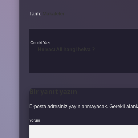
Tarih:
Makaleler
Önceki Yazı
Helvacı Ali hangi helva ?
Bir yanıt yazın
E-posta adresiniz yayınlanmayacak.
Gerekli alan
Yorum