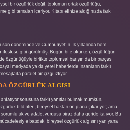
eysel bir özgürlük değil, toplumun ortak özgürlüğü,
 gibi temaları içeriyor. Kitabı elinize aldığınızda fark
ın son döneminde ve Cumhuriyet’in ilk yıllarında hem
anifestosu gibi görülmüş. Bugün bile okurken, özgürlüğün
de özgürlüğüyle birlikte toplumsal barışın da bir parçası
yal medyada ya da yerel haberlerde insanların farklı
sajlarla paralel bir çizgi izliyor.
DA ÖZGÜRLÜK ALGISI
anlatıyor sorusuna farklı yanıtlar bulmak mümkün.
gürlük bildirileri, bireysel hakları ön plana çıkarıyor; ama
sorumluluk ve adalet vurgusu biraz daha geride kalıyor. Bu
ücadelesiyle batıdaki bireysel özgürlük algısını yan yana