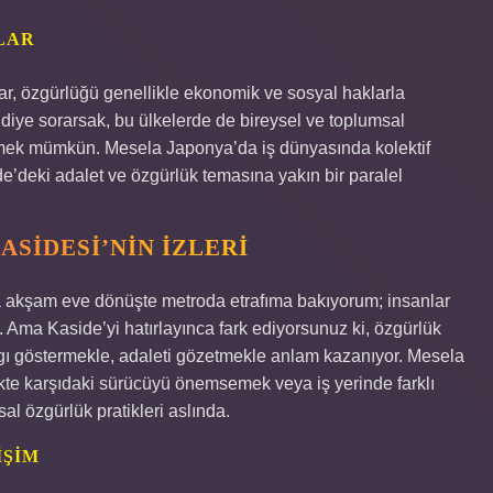
LAR
ar, özgürlüğü genellikle ekonomik ve sosyal haklarla
r diye sorarsak, bu ülkelerde de bireysel ve toplumsal
rmek mümkün. Mesela Japonya’da iş dünyasında kolektif
de’deki adalet ve özgürlük temasına yakın bir paralel
SIDESI’NIN İZLERI
 akşam eve dönüşte metroda etrafıma bakıyorum; insanlar
Ama Kaside’yi hatırlayınca fark ediyorsunuz ki, özgürlük
ygı göstermekle, adaleti gözetmekle anlam kazanıyor. Mesela
kte karşıdaki sürücüyü önemsemek veya iş yerinde farklı
 özgürlük pratikleri aslında.
IŞIM