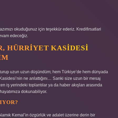
azımızı okuduğunuz için teşekkür ederiz. Kredifirsatlari
devam edeceğiz.
, HÜRRIYET KASIDESI
IM
şı oturup uzun uzun düşündüm; hem Türkiye’de hem dünyada
t Kasidesi’nin ne anlattığını… Sanki size uzun bir mesaj
 iş yerindeki toplantılar ya da haber akışları arasında
 hayatımıza dokunabiliyor.
TIYOR?
Namık Kemal’in özgürlük ve adalet üzerine derin bir