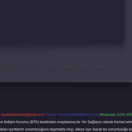
om.tr
https://eyh.com.tr
knight online
nttgame
Sitemap
:
backlinkpaneli@gmail.com
Teams:
forumhizmeti@gmail.com
Whatsapp: 0262 606
ve İletişim Kurumu (BTK) tarafından onaylanmış bir Yer Sağlayıcı olarak hizmet verm
rı içeriklerin sorumluluğunu taşımakta olup, siteye üye olarak bu sorumluluğu kabul