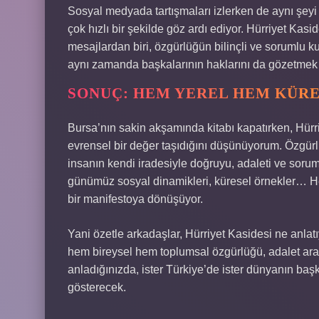
Sosyal medyada tartışmaları izlerken de aynı şeyi 
çok hızlı bir şekilde göz ardı ediyor. Hürriyet Ka
mesajlardan biri, özgürlüğün bilinçli ve sorumlu k
aynı zamanda başkalarının haklarını da gözetme
SONUÇ: HEM YEREL HEM KÜRE
Bursa’nın sakin akşamında kitabı kapatırken, Hür
evrensel bir değer taşıdığını düşünüyorum. Özgürl
insanın kendi iradesiyle doğruyu, adaleti ve sorum
günümüz sosyal dinamikleri, küresel örnekler… He
bir manifestoya dönüşüyor.
Yani özetle arkadaşlar, Hürriyet Kasidesi ne anlatı
hem bireysel hem toplumsal özgürlüğü, adalet arayı
anladığınızda, ister Türkiye’de ister dünyanın baş
gösterecek.