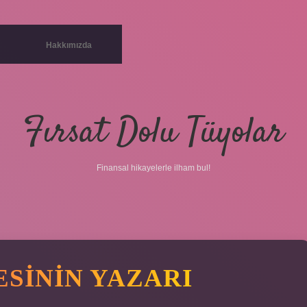
Hakkımızda
Fırsat Dolu Tüyolar
Finansal hikayelerle ilham bul!
SININ YAZARI