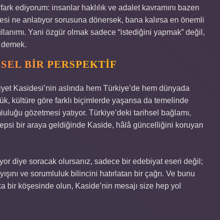
fark ediyorum: insanlar haklılık ve adalet kavramını bazen
sidesi ne anlatıyor sorusuna dönersek, bana kalırsa en önemli
ullanımı. Yani özgür olmak sadece “istediğini yapmak” değil,
k demek.
SEL BIR PERSPEKTIF
riyet Kasidesi’nin aslında hem Türkiye’de hem dünyada
ük, kültüre göre farklı biçimlerde yaşansa da temelinde
luluğu gözetmesi yatıyor. Türkiye’deki tarihsel bağlamı,
psi bir araya geldiğinde Kaside, hâlâ güncelliğini koruyan
yor diye soracak olursanız, sadece bir edebiyat eseri değil;
şını ve sorumluluk bilincini hatırlatan bir çağrı. Ve bunu
ka bir köşesinde olun, Kaside’nin mesajı size hep yol