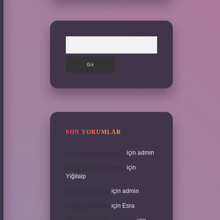
Arama
SON YORUMLAR
İran halkının dini nedir
için
admin
İran halkının dini nedir
için
Yiğitalp
Erbah ne demek
için
admin
Erbah ne demek
için
Esra