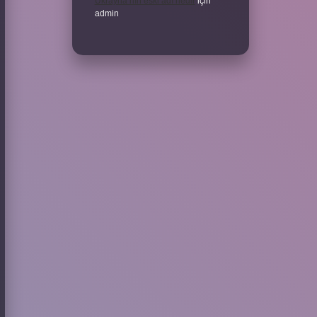
Ukrayna’nın eski adı nedir
için
admin