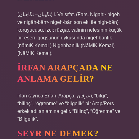
(ﻧﮕﻬﺒﺎﻥ– ﻧﮕﺎﻫﺒﺎﻥ) i. Ve sıfat. (Fars. Nigāh> nigeh
ve nigāh-bān> nigeh-bān son eki ile nigh-bān)
koruyucusu, izci: rüzgar, valinin nefesinin küçük
bir eseri, göğsünün uykusunda nigehbanlik
(nâmıK Kemal ) Nigehbanlik (NâMIK Kemal)
(NâMIK Kemal).
İRFAN ARAPÇADA NE
ANLAMA GELIR?
Irfan (ayrıca Erfan, Arapça: عرفان), “bilgi”,
“bilinç”, “öğrenme” ve “bilgelik” bir Arap/Pers
erkek adı anlamına gelir. “Bilinç”, “Öğrenme” ve
“Bilgelik”.
SEYR NE DEMEK?