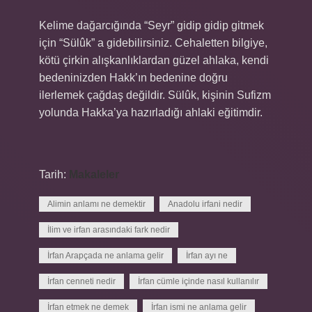
Kelime dağarcığında “Seyr” gidip gidip gitmek
için “Sülûk” a gidebilirsiniz. Cehaletten bilgiye,
kötü çirkin alışkanlıklardan güzel ahlaka, kendi
bedeninizden Hakk’ın bedenine doğru
ilerlemek çağdaş değildir. Sülûk, kişinin Sufizm
yolunda Hakka’ya hazırladığı ahlaki eğitimdir.
Tarih:
Makaleler
Alimin anlamı ne demektir
Anadolu irfani nedir
İlim ve irfan arasındaki fark nedir
İrfan Arapçada ne anlama gelir
İrfan ayı ne
İrfan cenneti nedir
İrfan cümle içinde nasıl kullanılır
İrfan etmek ne demek
İrfan ismi ne anlama gelir