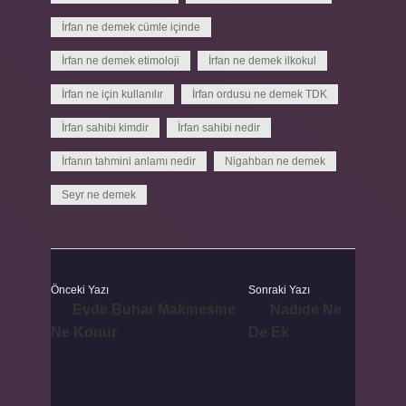
İrfan ne demek cümle içinde
İrfan ne demek etimoloji
İrfan ne demek ilkokul
İrfan ne için kullanılır
İrfan ordusu ne demek TDK
İrfan sahibi kimdir
İrfan sahibi nedir
İrfanın tahmini anlamı nedir
Nigahban ne demek
Seyr ne demek
Önceki Yazı
Sonraki Yazı
Evde Buhar Makinesine
Nadide Ne
Ne Konur
De Ek