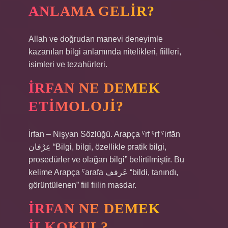
ANLAMA GELIR?
Allah ve doğrudan manevi deneyimle
kazanılan bilgi anlamında nitelikleri, fiilleri,
isimleri ve tezahürleri.
İRFAN NE DEMEK
ETIMOLOJI?
İrfan – Nişyan Sözlüğü. Arapça ˁrf ˁrf ˁirfān
عِرْفان “Bilgi, bilgi, özellikle pratik bilgi,
prosedürler ve olağan bilgi” belirtilmiştir. Bu
kelime Arapça ˁarafa عَرفف “bildi, tanındı,
görüntülenen” fiil fiilin masdar.
İRFAN NE DEMEK
ILKOKUL?