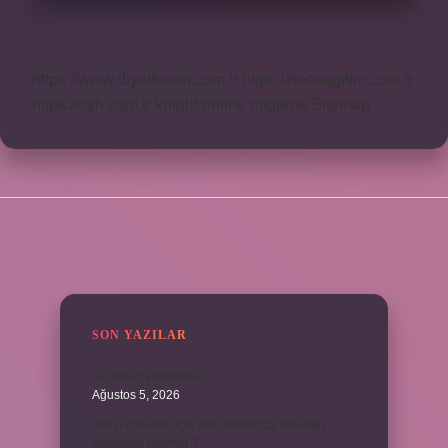
https://www.diyetforum.com.tr
https://heceegitim.com.tr
https://eyh.com.tr
knight online
nttgame
Sitemap
SIDEBAR
SON YAZILAR
Avi neyin kısaltması ?
Ağustos 5, 2026
Aileyi korumak için anayasamızda bulunan
maddeler nelerdir ?