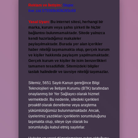
Reklam ve İletişim:
Skype:
live:.cid.575569c608265c69
Yasal Uyarı:
Bu internet sitesi, herhangi bir
marka, kurum veya şahıs şirketi ile hiçbir
bağlantısı bulunmamaktadır. Sitede yalnızca
kendi hazırladığımız makaleler
paylaşılmaktadır. Burada yer alan içerikler
haber niteliği taşımamakta olup, gerçek kurum
ve kişiler hakkında paylaşım yapılmamaktadır.
Gerçek kurum ve kişiler ile isim benzerlikleri
tamamen tesadüfidir. Sitemizdeki bilgiler
taslak halindedir ve tavsiye niteliği taşımazlar.
Sitemiz, 5651 Sayılı Kanun gereğince Bilgi
Teknolojileri ve İletişim Kurumu (BTK) tarafından
onaylanmış bir Yer Sağlayıcı olarak hizmet
vermektedir. Bu nedenle, sitedeki içerikleri
proaktif olarak denetleme veya araştırma
yükümlülüğümüz bulunmamaktadır. Ancak,
üyelerimiz yazdıkları içeriklerin sorumluluğunu
taşımakta olup, siteye üye olarak bu
sorumluluğu kabul etmiş sayılırlar.