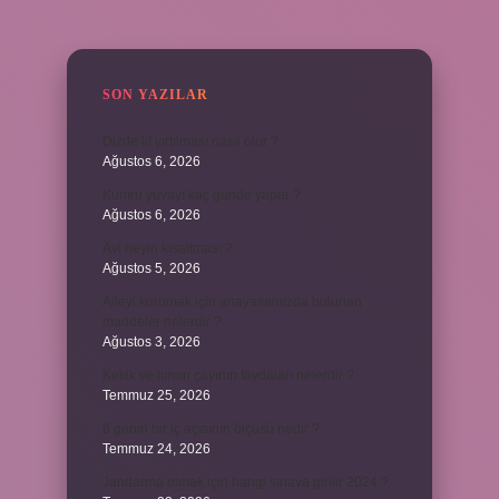
SIDEBAR
SON YAZILAR
Dizde lif yırtılması nasıl olur ?
Ağustos 6, 2026
Kumru yuvayı kaç günde yapar ?
Ağustos 6, 2026
Avi neyin kısaltması ?
Ağustos 5, 2026
Aileyi korumak için anayasamızda bulunan
maddeler nelerdir ?
Ağustos 3, 2026
Kekik ve limon çayının faydaları nelerdir ?
Temmuz 25, 2026
6 genin bir iç açısının ölçüsü nedir ?
Temmuz 24, 2026
Jandarma olmak için hangi sınava girilir 2024 ?