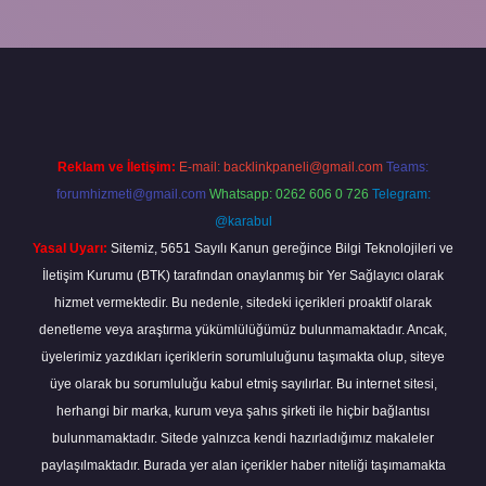
://elexbetgiris.org/
betbox giriş
betexper yeni giriş
Reklam ve İletişim:
E-mail:
backlinkpaneli@gmail.com
Teams:
forumhizmeti@gmail.com
Whatsapp: 0262 606 0 726
Telegram:
@karabul
Yasal Uyarı:
Sitemiz, 5651 Sayılı Kanun gereğince Bilgi Teknolojileri ve
İletişim Kurumu (BTK) tarafından onaylanmış bir Yer Sağlayıcı olarak
hizmet vermektedir. Bu nedenle, sitedeki içerikleri proaktif olarak
denetleme veya araştırma yükümlülüğümüz bulunmamaktadır. Ancak,
üyelerimiz yazdıkları içeriklerin sorumluluğunu taşımakta olup, siteye
üye olarak bu sorumluluğu kabul etmiş sayılırlar. Bu internet sitesi,
herhangi bir marka, kurum veya şahıs şirketi ile hiçbir bağlantısı
bulunmamaktadır. Sitede yalnızca kendi hazırladığımız makaleler
paylaşılmaktadır. Burada yer alan içerikler haber niteliği taşımamakta