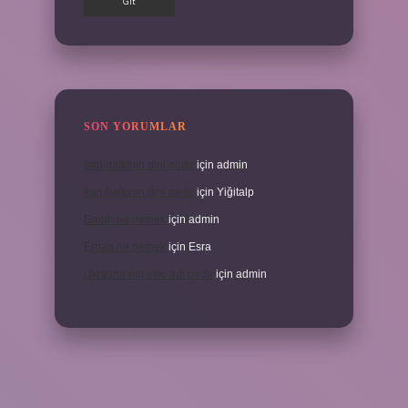
SON YORUMLAR
İran halkının dini nedir
için
admin
İran halkının dini nedir
için
Yiğitalp
Erbah ne demek
için
admin
Erbah ne demek
için
Esra
Ukrayna’nın eski adı nedir
için
admin