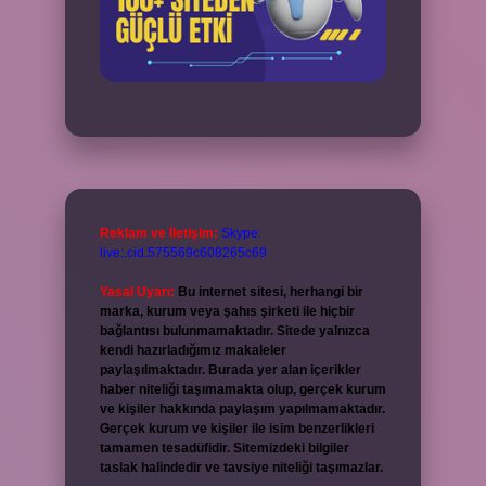
Reklam ve İletişim:
Skype:
live:.cid.575569c608265c69
Yasal Uyarı:
Bu internet sitesi, herhangi bir
marka, kurum veya şahıs şirketi ile hiçbir
bağlantısı bulunmamaktadır. Sitede yalnızca
kendi hazırladığımız makaleler
paylaşılmaktadır. Burada yer alan içerikler
haber niteliği taşımamakta olup, gerçek kurum
ve kişiler hakkında paylaşım yapılmamaktadır.
Gerçek kurum ve kişiler ile isim benzerlikleri
tamamen tesadüfidir. Sitemizdeki bilgiler
taslak halindedir ve tavsiye niteliği taşımazlar.