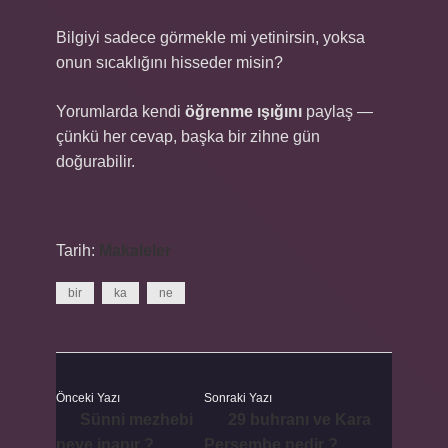
Bilgiyi sadece görmekle mi yetinirsin, yoksa
onun sıcaklığını hisseder misin?
Yorumlarda kendi
öğrenme ışığını
paylaş —
çünkü her cevap, başka bir zihne gün
doğurabilir.
Tarih:
Makaleler
bir
ka
ne
Önceki Yazı
Sonraki Yazı
Sünni mezhebi
29 buhranı ve Kara
neye inanır ?
Perşembe nedir ?