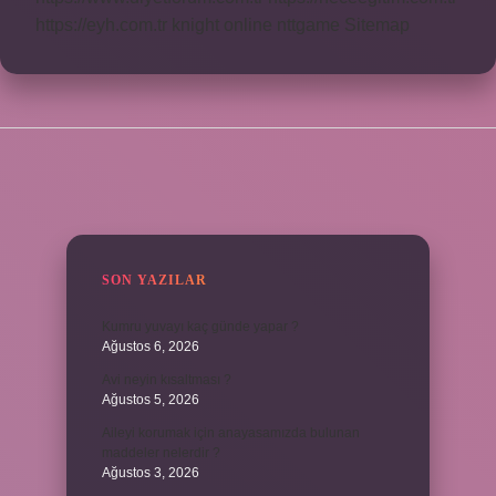
https://eyh.com.tr
knight online
nttgame
Sitemap
SIDEBAR
SON YAZILAR
Kumru yuvayı kaç günde yapar ?
Ağustos 6, 2026
Avi neyin kısaltması ?
Ağustos 5, 2026
Aileyi korumak için anayasamızda bulunan
maddeler nelerdir ?
Ağustos 3, 2026