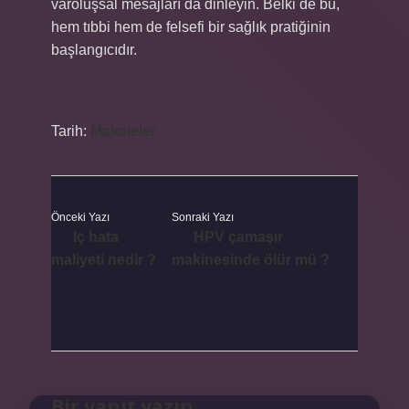
varoluşsal mesajları da dinleyin. Belki de bu,
hem tıbbi hem de felsefi bir sağlık pratiğinin
başlangıcıdır.
Tarih:
Makaleler
Önceki Yazı
Sonraki Yazı
Iç hata
HPV çamaşır
maliyeti nedir ?
makinesinde ölür mü ?
Bir yanıt yazın