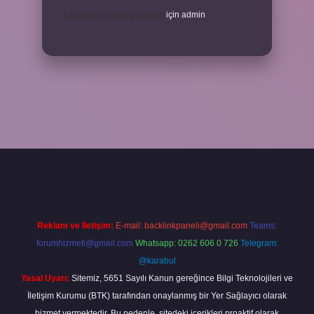
Ukrayna’nın eski adı nedir
için
admin
s://elexbetgiris.org/
betbox giriş
betexper yeni giriş
Reklam ve İletişim:
E-mail:
backlinkpaneli@gmail.com
Teams:
forumhizmeti@gmail.com
Whatsapp: 0262 606 0 726
Telegram:
@karabul
Yasal Uyarı:
Sitemiz, 5651 Sayılı Kanun gereğince Bilgi Teknolojileri ve
İletişim Kurumu (BTK) tarafından onaylanmış bir Yer Sağlayıcı olarak
hizmet vermektedir. Bu nedenle, sitedeki içerikleri proaktif olarak