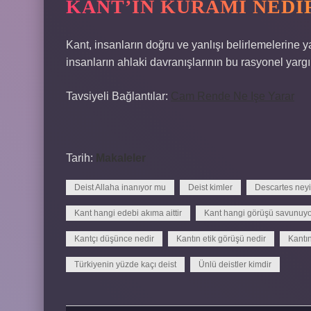
KANT’IN KURAMI NEDI
Kant, insanların doğru ve yanlışı belirlemelerine 
insanların ahlaki davranışlarının bu rasyonel yargıl
Tavsiyeli Bağlantılar:
Cam Rende Ne Işe Yarar
Tarih:
Makaleler
Deist Allaha inanıyor mu
Deist kimler
Descartes ney
Kant hangi edebi akıma aittir
Kant hangi görüşü savunuy
Kantçı düşünce nedir
Kantın etik görüşü nedir
Kantın
Türkiyenin yüzde kaçı deist
Ünlü deistler kimdir