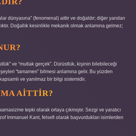
EDIR?
uyular dünyasına” (fenomenal) aittir ve doğaldır; diğer yandan
lıktır. Doğallık kesinlikle mekanik olmak anlamına gelmez;
NUR?
stlük” ve “mutlak gerçek”. Dürüstlük, kişinin bilebileceği
u şeyleri “tamamen” bilmesi anlamına gelir. Bu yüzden
kapsamlı ve yanılmaz bir bilgi sistemidir.
MA AITTIR?
rnasizme tepki olarak ortaya çıkmıştır. Sezgi ve yaratıcı
of Immanuel Kant, felsefi olarak başvurdukları isimlerden