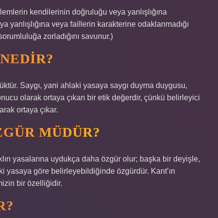
ylemlerin kendilerinin doğruluğu veya yanlışlığına
a yanlışlığına veya faillerin karakterine odaklanmadığı
k sorumluluğa zorladığını savunur.)
 NEDIR?
rlüktür. Saygı, yani ahlaki yasaya saygı duyma duygusu,
 sonucu olarak ortaya çıkan bir etik değerdir, çünkü belirleyici
larak ortaya çıkar.
ÖZGÜR MÜDÜR?
lın yasalarına uydukça daha özgür olur; başka bir deyişle,
laki yasaya göre belirleyebildiğinde özgürdür. Kant’ın
zin bir özelliğidir.
R?