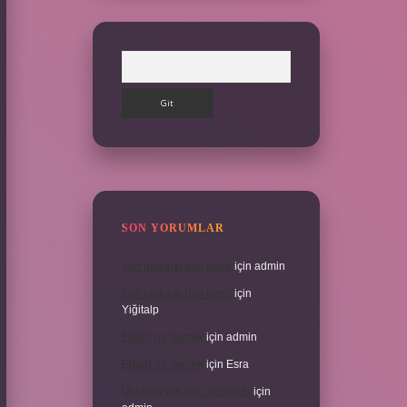
Arama
SON YORUMLAR
İran halkının dini nedir
için
admin
İran halkının dini nedir
için
Yiğitalp
Erbah ne demek
için
admin
Erbah ne demek
için
Esra
Ukrayna’nın eski adı nedir
için