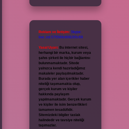
Reklam ve İletişim:
Skype:
live:.cid.575569c608265c69
Yasal Uyarı:
Bu internet sitesi,
herhangi bir marka, kurum veya
şahıs şirketi ile hiçbir bağlantısı
bulunmamaktadır. Sitede
yalnızca kendi hazırladığımız
makaleler paylaşılmaktadır.
Burada yer alan içerikler haber
niteliği taşımamakta olup,
gerçek kurum ve kişiler
hakkında paylaşım
yapılmamaktadır. Gerçek kurum
ve kişiler ile isim benzerlikleri
tamamen tesadüfidir.
Sitemizdeki bilgiler taslak
halindedir ve tavsiye niteliği
taşımazlar.