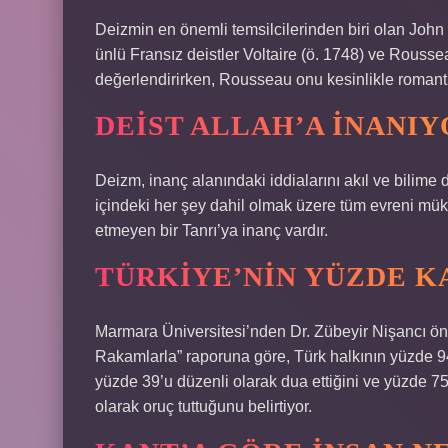
Deizmin en önemli temsilcilerinden biri olan John 
ünlü Fransız deistler Voltaire (ö. 1748) ve Roussea
değerlendirirken, Rousseau onu kesinlikle romantik
DEIST ALLAH’A INANI
Deizm, inanç alanındaki iddialarını akıl ve bilime d
içindeki her şey dahil olmak üzere tüm evreni mü
etmeyen bir Tanrı’ya inanç vardır.
TÜRKIYE’NIN YÜZDE KA
Marmara Üniversitesi’nden Dr. Zübeyir Nişancı önd
Rakamlarla” raporuna göre, Türk halkının yüzde 94
yüzde 39’u düzenli olarak dua ettiğini ve yüzde 7
olarak oruç tuttuğunu belirtiyor.