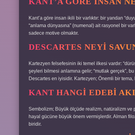
KANT’A GÖRE INSAN N
Kant’a göre insan ikili bir varlıktır: bir yandan “d
“anlama dünyasına” (numenal) ait rasyonel bir var
sadece motive olmaktır.
DESCARTES NEYI SAVU
Kartezyen felsefesinin iki temel ilkesi vardır: “dürü
şeyleri bilmesi anlamına gelir; “mutlak gerçek”, b
Descartes en iyisidir. Kartezyen; Önemli bir tema, 
KANT HANGI EDEBI AKI
Sembolizm; Büyük ölçüde realizm, natüralizm ve pa
hayal gücüne büyük önem vermişlerdir. Alman filoz
biridir.