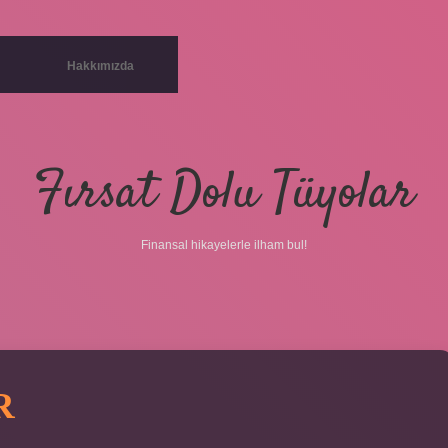
Hakkımızda
Fırsat Dolu Tüyolar
Finansal hikayelerle ilham bul!
R