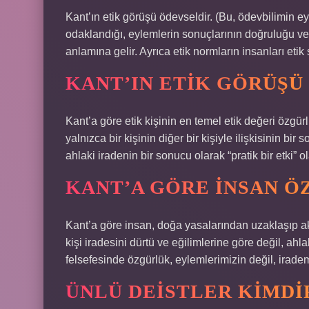
Kant’ın etik görüşü ödevseldir. (Bu, ödevbilimin e
odaklandığı, eylemlerin sonuçlarının doğruluğu vey
anlamına gelir. Ayrıca etik normların insanları eti
KANT’IN ETIK GÖRÜŞÜ
Kant’a göre etik kişinin en temel etik değeri özgü
yalnızca bir kişinin diğer bir kişiyle ilişkisinin bir
ahlaki iradenin bir sonucu olarak “pratik bir etki” o
KANT’A GÖRE INSAN 
Kant’a göre insan, doğa yasalarından uzaklaşıp ak
kişi iradesini dürtü ve eğilimlerine göre değil, ah
felsefesinde özgürlük, eylemlerimizin değil, irademi
ÜNLÜ DEISTLER KIMDI