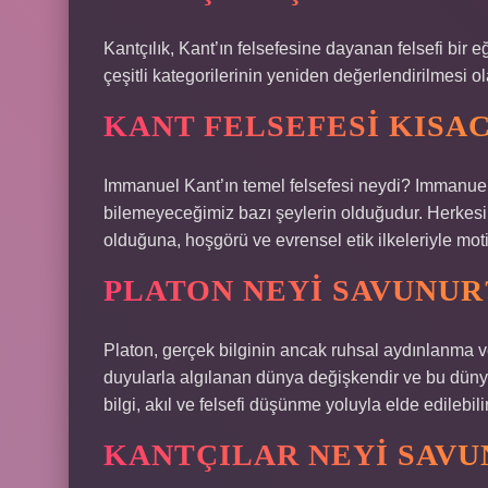
Kantçılık, Kant’ın felsefesine dayanan felsefi bir eğ
çeşitli kategorilerinin yeniden değerlendirilmesi ol
KANT FELSEFESI KISAC
Immanuel Kant’ın temel felsefesi neydi? Immanuel 
bilemeyeceğimiz bazı şeylerin olduğudur. Herkesin
olduğuna, hoşgörü ve evrensel etik ilkeleriyle mo
PLATON NEYI SAVUNUR
Platon, gerçek bilginin ancak ruhsal aydınlanma v
duyularla algılanan dünya değişkendir ve bu dün
bilgi, akıl ve felsefi düşünme yoluyla elde edilebilir
KANTÇILAR NEYI SAVU