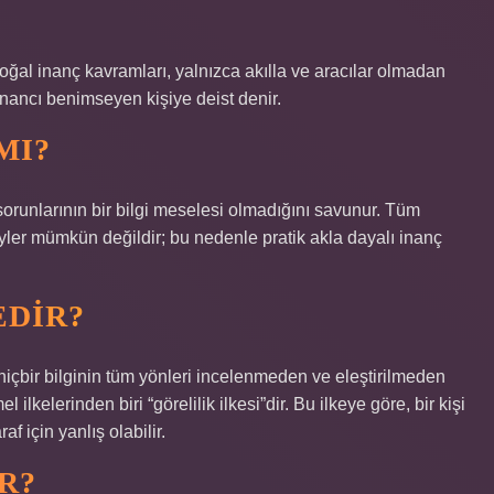
oğal inanç kavramları, yalnızca akılla ve aracılar olmadan
inancı benimseyen kişiye deist denir.
MI?
sorunlarının bir bilgi meselesi olmadığını savunur. Tüm
ler mümkün değildir; bu nedenle pratik akla dayalı inanç
EDIR?
 hiçbir bilginin tüm yönleri incelenmeden ve eleştirilmeden
kelerinden biri “görelilik ilkesi”dir. Bu ilkeye göre, bir kişi
af için yanlış olabilir.
R?