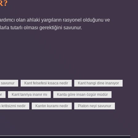
R?
yardımcı olan ahlaki yargıların rasyonel olduğunu ve
arla tutarlı olması gerektiğini savunur.
i savunur
Kant felsefesi kısaca nedir
Kant hangi dine inanıyor
or
Kant tanriya inanır mı
Kanta göre insan özgür müdür
 kritisizmi nedir
Kantın kuramı nedir
Platon neyi savunur