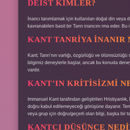
DEIST KIMLER?
İnancı tanımlamak için kullanılan doğal din veya d
kavranabilen basit bir Tanrı inancını ima eder. Bu 
KANT TANRIYA INANIR 
Kant; Tanrı’nın varlığı, özgürlüğü ve ölümsüzlüğü 
bilgimiz deneylerle başlar, ancak bu konuda deney
vardır.
KANT’IN KRITISIZMI N
Immanuel Kant tarafından geliştirilen Hristiyanlık,
doğru kabul edilemeyeceği görüşüne dayanır. Temel il
veya grup için doğru/geçerli olan bilgi, başka bir tar
KANTÇI DÜŞÜNCE NEDI