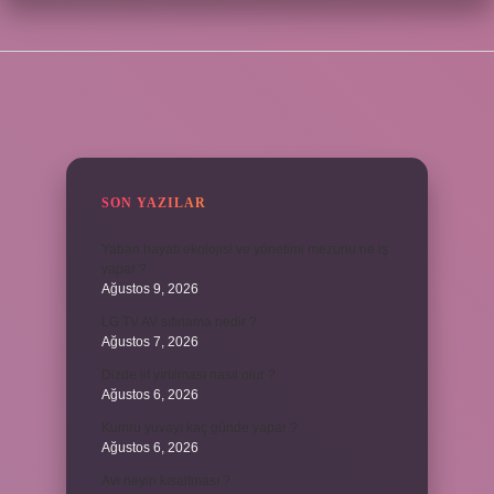
SIDEBAR
SON YAZILAR
Yaban hayatı ekolojisi ve yönetimi mezunu ne iş
yapar ?
Ağustos 9, 2026
LG TV AV sıfırlama nedir ?
Ağustos 7, 2026
Dizde lif yırtılması nasıl olur ?
Ağustos 6, 2026
Kumru yuvayı kaç günde yapar ?
Ağustos 6, 2026
Avi neyin kısaltması ?