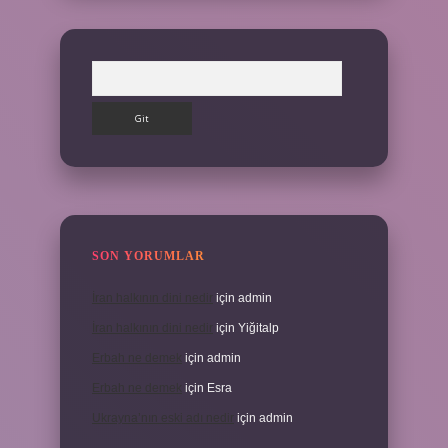
Arama
SON YORUMLAR
İran halkının dini nedir
için
admin
İran halkının dini nedir
için
Yiğitalp
Erbah ne demek
için
admin
Erbah ne demek
için
Esra
Ukrayna’nın eski adı nedir
için
admin