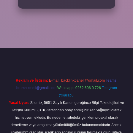
/elexbetgiris.org/
betbox giriş
betexper yeni giriş
Reklam ve İletişim:
E-mail:
backlinkpaneli@gmail.com
Teams:
forumhizmeti@gmail.com
Whatsapp: 0262 606 0 726
Telegram:
@karabul
Yasal Uyarı:
Sitemiz, 5651 Sayılı Kanun gereğince Bilgi Teknolojileri ve
İletişim Kurumu (BTK) tarafından onaylanmış bir Yer Sağlayıcı olarak
hizmet vermektedir. Bu nedenle, sitedeki içerikleri proaktif olarak
denetleme veya araştırma yükümlülüğümüz bulunmamaktadır. Ancak,
üyelerimiz yazdıkları içeriklerin sorumluluğunu taşımakta olup, siteye