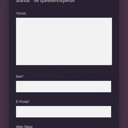
alanlar
*
ile işaretlenmişlerdir
Yorum
İsim*
E-Posta*
Web Sitesi