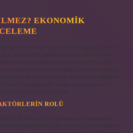
ILMEZ? EKONOMIK
NCELEME
nsanların ve toplumların nasıl seçimler yapacağı üzerine
i taşır, yani bir tercih yaparken başka bir alternatifi terk
nakların nasıl tahsis edileceği, ekonomik teorinin temel
ı ve tahsisatını kimlerin denetlediği, yani hangi aktörlerin
 ve ekonomik yapının ne kadar adil ve verimli işlediğine
omik dinamikler bağlamında “kimler sorguya çekilmez?”
refah çerçevesinde inceleyeceğiz.
 AKTÖRLERIN ROLÜ
killenen bir sistemdir, ancak bu denge her zaman adil
, genellikle sorgulama dışı kalır. Neden? Çünkü bu aktörler,