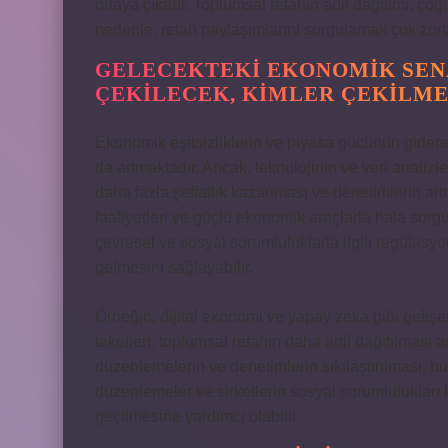
ortaya çıkarır. Toplumsal refahın adil dağılımı, çoğ
nedenle, refah paylaşımlarını sorgulamak çok zorla
GELECEKTEKI EKONOMIK SEN
ÇEKILECEK, KIMLER ÇEKILM
Ekonomik eşitsizliklerin ve piyasa gücünün gidere
da artmaktadır. Ancak, teknolojinin ve veri analizl
daha fazla şeffaflık kazanması ve denetimlerin art
faaliyetleri ve güçlü ekonomik araçlarla hala sorg
çevresel ve sosyal sorumluluklarla ilgili regülasyo
gelmesini sağlayabilir.
Örneğin, dijital ekonomi ve yapay zeka gibi gelişen
tekelleri, toplumsal refahın daha adil dağıtılması a
düzenlemelerin ve denetimlerin sıkılaştırılması, bu
düzenlemeler ve şirketlerin sosyal sorumlulukları
geçilmesine yardımcı olabilir.