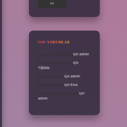
SON YORUMLAR
İran halkının dini nedir
için
admin
İran halkının dini nedir
için
Yiğitalp
Erbah ne demek
için
admin
Erbah ne demek
için
Esra
Ukrayna’nın eski adı nedir
için
admin