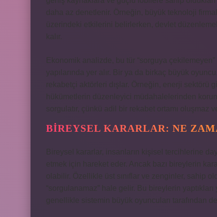
geniş kaynaklara ve güçlü lobilere sahip oldukları 
daha az denetlenir. Örneğin, büyük teknoloji firma
üzerindeki etkilerini belirlerken, devlet düzenleme
kalır.
Ekonomik analizde, bu tür “sorguya çekilemeyen” ak
yapılarında yer alır. Bir ya da birkaç büyük oyuncu
rekabetçi aktörleri dışlar. Örneğin, enerji sektörü gi
hükümetlerin düzenleyici müdahalelerinden korunm
sorgulatır, çünkü adil bir rekabet ortamı oluşmaz v
BIREYSEL KARARLAR: NE ZA
Bireysel kararlar, insanların kişisel tercihlerine 
etmek için hareket eder. Ancak bazı bireylerin kara
olabilir. Özellikle üst sınıflar ve zenginler, sahip 
“sorgulanamaz” hale gelir. Bu bireylerin yaptıkları y
genellikle sistemin büyük oyuncuları tarafından d