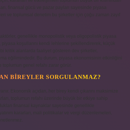
için, kararları ve etkileşimleri toplumun büyük bir kısmından
ları, finansal gücü ve pazar payları sayesinde piyasa
leri ve toplumsal denetim bu şirketler için çoğu zaman zayıf
törler, genellikle monopolistik veya oligopolistik piyasa
, piyasa koşullarını kendi lehlerine şekillendirerek, küçük
bi kritik alanlarda faaliyet gösteren dev şirketler,
a eğilimindedir. Bu durum, piyasa ekonomisinin etkinliğini
e toplumun genel refahı zarar görür.
MAN BIREYLER SORGULANMAZ?
dayanır. Ekonomik açıdan, her birey kendi çıkarını maksimize
rları, toplumun refahı üzerinde büyük bir etkiye sahip
oldukları finansal kaynaklar sayesinde genellikle
atırım kararları, mali politikalar ve vergi düzenlemeleri,
enetlenmez.