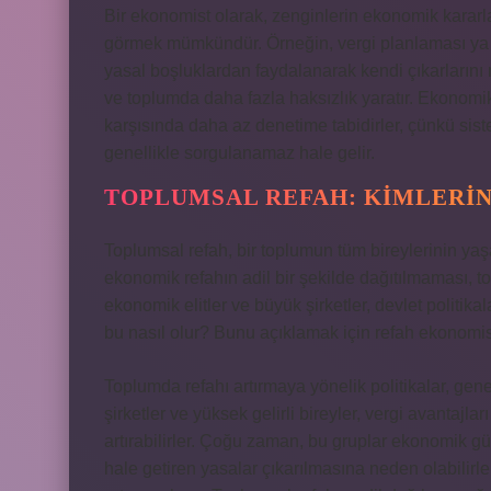
Bir ekonomist olarak, zenginlerin ekonomik kararla
görmek mümkündür. Örneğin, vergi planlaması ya da 
yasal boşluklardan faydalanarak kendi çıkarlarını m
ve toplumda daha fazla haksızlık yaratır. Ekonomik
karşısında daha az denetime tabidirler, çünkü sist
genellikle sorgulanamaz hale gelir.
TOPLUMSAL REFAH: KIMLERI
Toplumsal refah, bir toplumun tüm bireylerinin yaş
ekonomik refahın adil bir şekilde dağıtılmaması, to
ekonomik elitler ve büyük şirketler, devlet politika
bu nasıl olur? Bunu açıklamak için refah ekonomi
Toplumda refahı artırmaya yönelik politikalar, genel
şirketler ve yüksek gelirli bireyler, vergi avantajla
artırabilirler. Çoğu zaman, bu gruplar ekonomik gü
hale getiren yasalar çıkarılmasına neden olabilirl