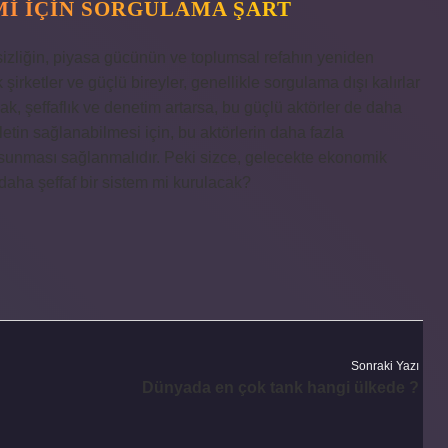
MI İÇIN SORGULAMA ŞART
izliğin, piyasa gücünün ve toplumsal refahın yeniden
irketler ve güçlü bireyler, genellikle sorgulama dışı kalırlar
, şeffaflık ve denetim artarsa, bu güçlü aktörler de daha
etin sağlanabilmesi için, bu aktörlerin daha fazla
r sunması sağlanmalıdır. Peki sizce, gelecekte ekonomik
daha şeffaf bir sistem mi kurulacak?
Sonraki Yazı
Dünyada en çok tank hangi ülkede ?