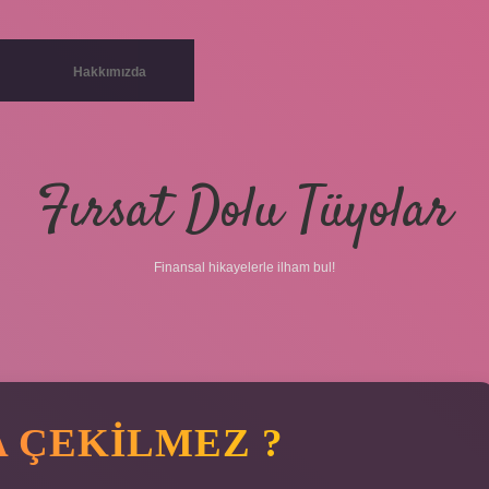
Hakkımızda
Fırsat Dolu Tüyolar
Finansal hikayelerle ilham bul!
 ÇEKILMEZ ?