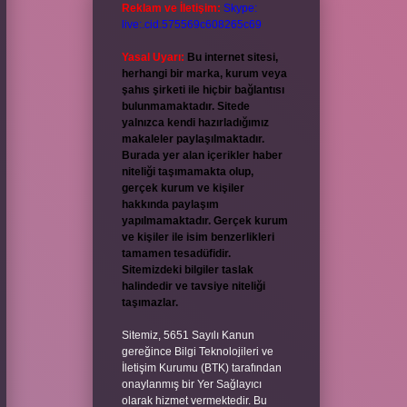
Reklam ve İletişim:
Skype:
live:.cid.575569c608265c69
Yasal Uyarı:
Bu internet sitesi,
herhangi bir marka, kurum veya
şahıs şirketi ile hiçbir bağlantısı
bulunmamaktadır. Sitede
yalnızca kendi hazırladığımız
makaleler paylaşılmaktadır.
Burada yer alan içerikler haber
niteliği taşımamakta olup,
gerçek kurum ve kişiler
hakkında paylaşım
yapılmamaktadır. Gerçek kurum
ve kişiler ile isim benzerlikleri
tamamen tesadüfidir.
Sitemizdeki bilgiler taslak
halindedir ve tavsiye niteliği
taşımazlar.
Sitemiz, 5651 Sayılı Kanun
gereğince Bilgi Teknolojileri ve
İletişim Kurumu (BTK) tarafından
onaylanmış bir Yer Sağlayıcı
olarak hizmet vermektedir. Bu