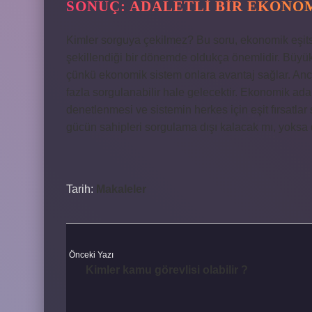
SONUÇ: ADALETLI BIR EKONO
Kimler sorguya çekilmez? Bu soru, ekonomik eşits
şekillendiği bir dönemde oldukça önemlidir. Büyük ş
çünkü ekonomik sistem onlara avantaj sağlar. Ancak
fazla sorgulanabilir hale gelecektir. Ekonomik adal
denetlenmesi ve sistemin herkes için eşit fırsatla
gücün sahipleri sorgulama dışı kalacak mı, yoksa 
Tarih:
Makaleler
Önceki Yazı
Kimler kamu görevlisi olabilir ?