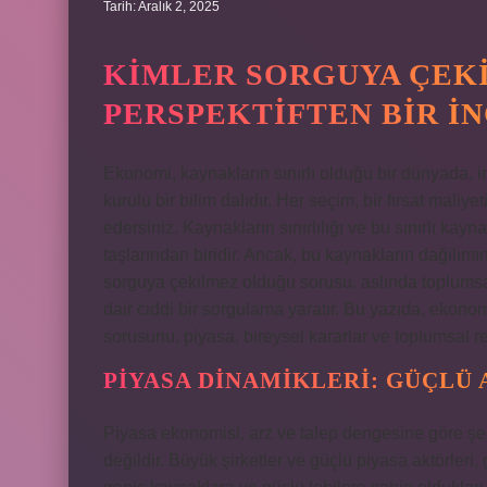
Tarih: Aralık 2, 2025
KIMLER SORGUYA ÇEK
PERSPEKTIFTEN BIR İ
Ekonomi, kaynakların sınırlı olduğu bir dünyada, i
kurulu bir bilim dalıdır. Her seçim, bir fırsat maliyet
edersiniz. Kaynakların sınırlılığı ve bu sınırlı kay
taşlarından biridir. Ancak, bu kaynakların dağılımın
sorguya çekilmez olduğu sorusu, aslında toplumsal
dair ciddi bir sorgulama yaratır. Bu yazıda, ekon
sorusunu, piyasa, bireysel kararlar ve toplumsal 
PIYASA DINAMIKLERI: GÜÇLÜ
Piyasa ekonomisi, arz ve talep dengesine göre şe
değildir. Büyük şirketler ve güçlü piyasa aktörleri