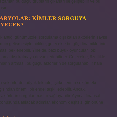
u zaman bu güçlü grupların çıkarları ile çelişebilir ve bu
şır.
ARYOLAR: KIMLER SORGUYA
EYECEK?
k arttığı günümüzde, sorgulama dışı kalan aktörlerin sayısı
erinin gelişmesiyle birlikte, gelecekte bu güç dinamiklerinin
ması beklenebilir. Yine de, bazı büyük oyuncular, lobi
ulama dışı kalmaya devam edebilirler. Gelecekte, özellikle
nların artması, bu güçlü aktörlerin de sorgulanabilir hale
 sektörlerde, büyük teknoloji şirketlerinin sektördeki
çısından önemli bir engel teşkil edebilir. Ancak,
 aktörlerin sorgulanmasını sağlayabilir. Ayrıca, finansal
 konusunda atılacak adımlar, ekonomik eşitsizliğin önüne