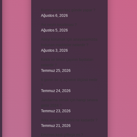
Kumru yuvayı kaç günde yapar ?
Ağustos 6, 2026
Avi neyin kısaltması ?
Ağustos 5, 2026
Aileyi korumak için anayasamızda
bulunan maddeler nelerdir ?
Ağustos 3, 2026
Kekik ve limon çayının faydaları
nelerdir ?
Temmuz 25, 2026
6 genin bir iç açısının ölçüsü nedir
?
Temmuz 24, 2026
Jandarma olmak için hangi sınava
girilir 2024 ?
Temmuz 23, 2026
Arka amortisör ömrü ne kadardır ?
Temmuz 21, 2026
Emziren kedi çiftleşir mi ?