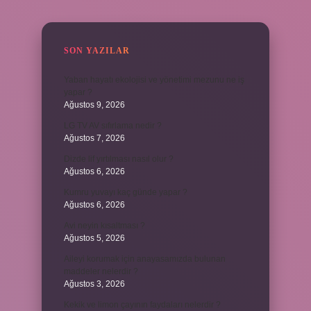
SIDEBAR
SON YAZILAR
Yaban hayatı ekolojisi ve yönetimi mezunu ne iş
yapar ?
Ağustos 9, 2026
LG TV AV sıfırlama nedir ?
Ağustos 7, 2026
Dizde lif yırtılması nasıl olur ?
Ağustos 6, 2026
Kumru yuvayı kaç günde yapar ?
Ağustos 6, 2026
Avi neyin kısaltması ?
Ağustos 5, 2026
Aileyi korumak için anayasamızda bulunan
maddeler nelerdir ?
Ağustos 3, 2026
Kekik ve limon çayının faydaları nelerdir ?