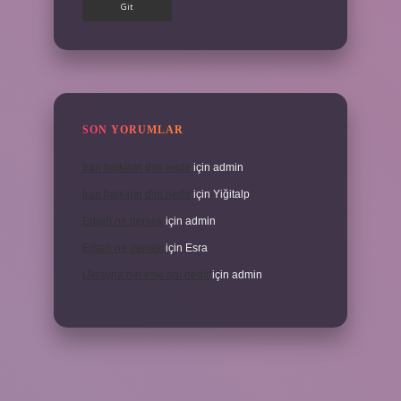
SON YORUMLAR
İran halkının dini nedir
için
admin
İran halkının dini nedir
için
Yiğitalp
Erbah ne demek
için
admin
Erbah ne demek
için
Esra
Ukrayna’nın eski adı nedir
için
admin