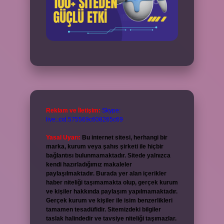
Reklam ve İletişim:
Skype:
live:.cid.575569c608265c69
Yasal Uyarı:
Bu internet sitesi, herhangi bir
marka, kurum veya şahıs şirketi ile hiçbir
bağlantısı bulunmamaktadır. Sitede yalnızca
kendi hazırladığımız makaleler
paylaşılmaktadır. Burada yer alan içerikler
haber niteliği taşımamakta olup, gerçek kurum
ve kişiler hakkında paylaşım yapılmamaktadır.
Gerçek kurum ve kişiler ile isim benzerlikleri
tamamen tesadüfidir. Sitemizdeki bilgiler
taslak halindedir ve tavsiye niteliği taşımazlar.