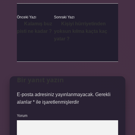
Önceki Yazı
Sonraki Yazı
Kalamış buz
Kişiyi hürriyetinden
pisti ne kadar ?
yoksun kılma kaçta kaç
yatar ?
Bir yanıt yazın
E-posta adresiniz yayınlanmayacak.
Gerekli
alanlar
*
ile işaretlenmişlerdir
Yorum