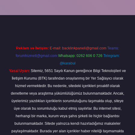
//elexbetgiris.org/
betbox giriş
betexper yeni giriş
Reklam ve İletişim:
E-mail:
backlinkpaneli@gmail.com
Teams:
forumhizmeti@gmail.com
Whatsapp: 0262 606 0 726
Telegram:
@karabul
Yasal Uyarı:
Sitemiz, 5651 Sayılı Kanun gereğince Bilgi Teknolojileri ve
İletişim Kurumu (BTK) tarafından onaylanmış bir Yer Sağlayıcı olarak
hizmet vermektedir. Bu nedenle, sitedeki içerikleri proaktif olarak
denetleme veya araştırma yükümlülüğümüz bulunmamaktadır. Ancak,
üyelerimiz yazdıkları içeriklerin sorumluluğunu taşımakta olup, siteye
üye olarak bu sorumluluğu kabul etmiş sayılırlar. Bu internet sitesi,
herhangi bir marka, kurum veya şahıs şirketi ile hiçbir bağlantısı
bulunmamaktadır. Sitede yalnızca kendi hazırladığımız makaleler
paylaşılmaktadır. Burada yer alan içerikler haber niteliği taşımamakta