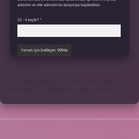
adresim ve site adresim bu tarayıcıya kaydedilsin.
10 - 4 kaçtır?
*
https://www.diyetforum.com.tr
https://heceegitim.com.tr
https://eyh.com.tr
knight online
nttgame
Sitemap