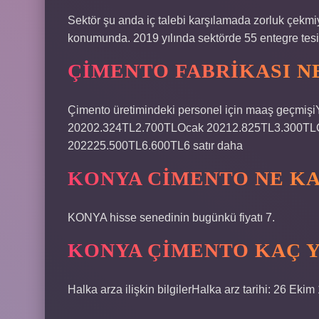
Sektör şu anda iç talebi karşılamada zorluk çekmi
konumunda. 2019 yılında sektörde 55 entegre tesi
ÇIMENTO FABRIKASI N
Çimento üretimindeki personel için maaş geçmi
20202.324TL2.700TLOcak 20212.825TL3.300T
202225.500TL6.600TL6 satır daha
KONYA CIMENTO NE K
KONYA hisse senedinin bugünkü fiyatı 7.
KONYA ÇIMENTO KAÇ Y
Halka arza ilişkin bilgilerHalka arz tarihi: 26 Eki