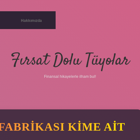
Hakkımızda
Fırsat Dolu Tüyolar
Finansal hikayelerle ilham bul!
FABRIKASI KIME AIT