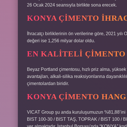
26 Ocak 2024 seansıyla birlikte sona erecek.
KONYA ÇIMENTO İHRAC
İhracatçı birliklerinin ön verilerine göre, 2021 yı
değeri ise 1,256 milyar dolar oldu.
EN KALITELI ÇIMENTO
Beyaz Portland çimentosu, hızlı priz alma, yüksek
avantajları, alkali-silika reaksiyonlarına dayanıkl
çimentolardan biridir.
KONYA ÇIMENTO HANG
VICAT Group şu anda kuruluşumuzun %81,88’ini e
BIST 100-30 / BIST TAŞ, TOPRAK / BIST 100 / B
yer almaktadır. İstanbul Borsası’nda “KONYA” kod