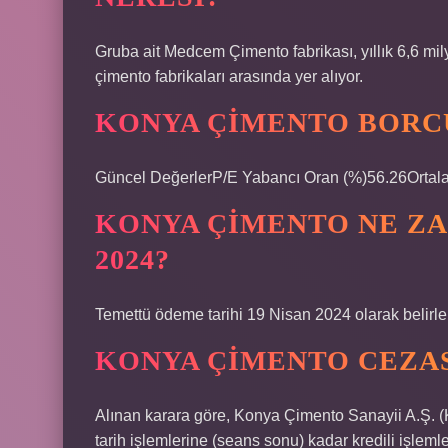
Gruba ait Medcem Çimento fabrikası, yıllık 6,6 mi
çimento fabrikaları arasında yer alıyor.
KONYA ÇIMENTO BORC
Güncel DeğerlerP/E Yabancı Oran (%)56.26Ortala
KONYA ÇIMENTO NE Z
2024?
Temettü ödeme tarihi 19 Nisan 2024 olarak belirl
KONYA ÇIMENTO CEZAS
Alınan karara göre, Konya Çimento Sanayii A.Ş. (K
tarih işlemlerine (seans sonu) kadar kredili işl