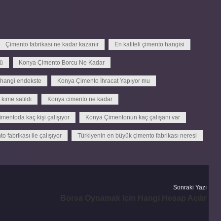
Çimento fabrikası ne kadar kazanır
En kaliteli çimento hangisi
ü
Konya Çimento Borcu Ne Kadar
hangi endekste
Konya Çimento İhracat Yapıyor mu
kime satıldı
Konya cimento ne kadar
mentoda kaç kişi çalışıyor
Konya Çimentonun kaç çalışanı var
o fabrikası ile çalışıyor
Türkiyenin en büyük çimento fabrikası neresi
Sonraki Yazı
Borsa Oynamak Için Hangi Hesap Açılır