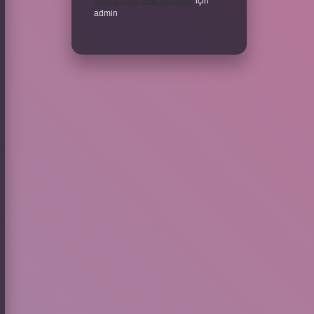
Ukrayna’nın eski adı nedir
için
admin