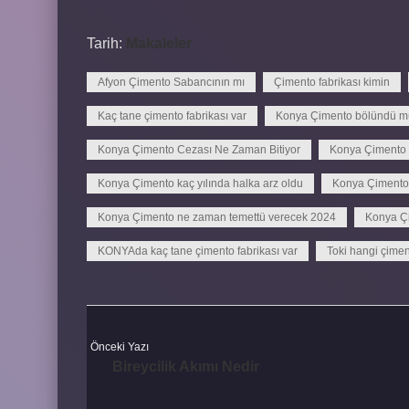
Tarih:
Makaleler
Afyon Çimento Sabancının mı
Çimento fabrikası kimin
Kaç tane çimento fabrikası var
Konya Çimento bölündü m
Konya Çimento Cezası Ne Zaman Bitiyor
Konya Çimento 
Konya Çimento kaç yılında halka arz oldu
Konya Çimento 
Konya Çimento ne zaman temettü verecek 2024
Konya Çi
KONYAda kaç tane çimento fabrikası var
Toki hangi çiment
Önceki Yazı
Bireycilik Akımı Nedir