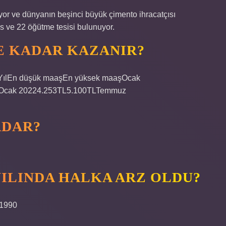
yor ve dünyanın beşinci büyük çimento ihracatçısı
s ve 22 öğütme tesisi bulunuyor.
E KADAR KAZANIR?
şiYılEn düşük maaşEn yüksek maaşOcak
LOcak 20224.253TL5.100TLTemmuz
ADAR?
ILINDA HALKA ARZ OLDU?
m 1990