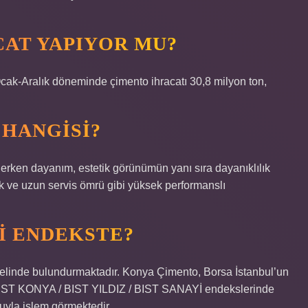
AT YAPIYOR MU?
lı Ocak-Aralık döneminde çimento ihracatı 30,8 milyon ton,
 HANGISI?
 erken dayanım, estetik görünümün yanı sıra dayanıklılık
ılık ve uzun servis ömrü gibi yüksek performanslı
I ENDEKSTE?
linde bulundurmaktadır. Konya Çimento, Borsa İstanbul’un
IST KONYA / BIST YILDIZ / BIST SANAYİ endekslerinde
uyla işlem görmektedir.