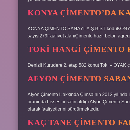
KONYA ÇIMENTO’DA KA
KONYA ÇİMENTO SANAYİİ A.Ş.BİST koduKONYŞ
sayısı279Faaliyet alanıÇimento hazır beton agre
TOKI HANGI ÇIMENTO F
Denizli Kurudere 2. etap 582 konut Toki – OYAK 
AFYON ÇIMENTO SABAN
Afyon Çimento Hakkında Çimsa’nın 2012 yılında 
oranında hissesini satın aldığı Afyon Çimento Sanay
olarak faaliyetlerini sürdürmektedir.
KAÇ TANE ÇIMENTO FA