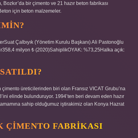
, Bozkır’da bir çimento ve 21 hazır beton fabrikası
Beton için beton malzemeler.
IMIN?
rSuat Çalbıyık (Yönetim Kurulu Başkanı) Ali Pastonoğlu
lir358,4 milyon ₺ (2020)SahiplikOYAK: %73,25Halka açık:
SATILDI?
n çimento üreticilerinden biri olan Fransız VICAT Grubu’na
’ini elinde bulunduruyor. 1994’ten beri devam eden hazır
 tamamına sahip olduğumuz iştirakimiz olan Konya Hazrat
K ÇIMENTO FABRIKASI