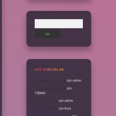
Arama
SON YORUMLAR
İran halkının dini nedir
için
admin
İran halkının dini nedir
için
Yiğitalp
Erbah ne demek
için
admin
Erbah ne demek
için
Esra