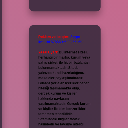
Reklam ve İletişim:
Skype:
live:.cid.575569c608265c69
Yasal Uyarı:
Bu internet sitesi,
herhangi bir marka, kurum veya
şahıs şirketi ile hiçbir bağlantısı
bulunmamaktadır. Sitede
yalnızca kendi hazırladığımız
makaleler paylaşılmaktadır.
Burada yer alan içerikler haber
niteliği taşımamakta olup,
gerçek kurum ve kişiler
hakkında paylaşım
yapılmamaktadır. Gerçek kurum
ve kişiler ile isim benzerlikleri
tamamen tesadüfidir.
Sitemizdeki bilgiler taslak
halindedir ve tavsiye niteliği