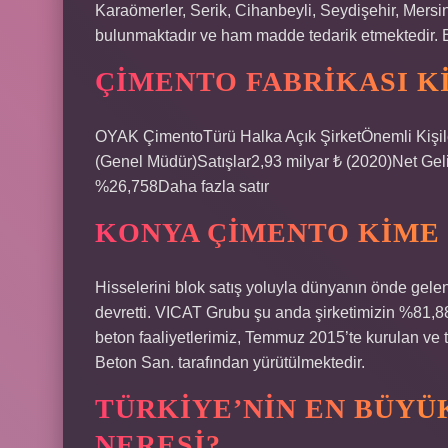
Karaömerler, Serik, Cihanbeyli, Seydişehir, Mersin
bulunmaktadır ve ham madde tedarik etmektedir. 
ÇIMENTO FABRIKASI K
OYAK ÇimentoTürü Halka Açık ŞirketÖnemli Kişile
(Genel Müdür)Satışlar2,93 milyar ₺ (2020)Net Ge
%26,758Daha fazla satır
KONYA ÇIMENTO KIME 
Hisselerini blok satış yoluyla dünyanın önde gele
devretti. VICAT Grubu şu anda şirketimizin %81,88
beton faaliyetlerimiz, Temmuz 2015’te kurulan ve
Beton San. tarafından yürütülmektedir.
TÜRKIYE’NIN EN BÜYÜ
NERESI?