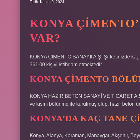
Tarih: Kasım 9, 2024
KONYA ÇIMENTO’
VAR?
KONYA ÇİMENTO SANAYİİ A.Ş. Şirketinizde kaç çal
361.00 kişiyi istihdam etmektedir.
KONYA ÇIMENTO BÖLÜ
KONYA HAZIR BETON SANAYİ VE TİCARET A.Ş., 1 
ve kısmi bölünme ile kurulmuş olup, hazır beton ür
KONYA’DA KAÇ TANE Ç
Konya, Alanya, Karaman, Manavgat, Akşehir, Beyş