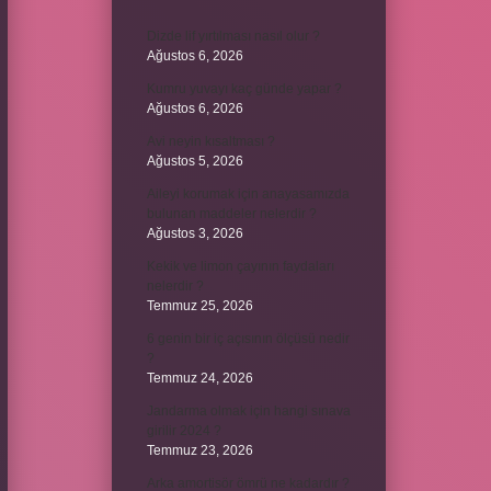
Dizde lif yırtılması nasıl olur ?
Ağustos 6, 2026
Kumru yuvayı kaç günde yapar ?
Ağustos 6, 2026
Avi neyin kısaltması ?
Ağustos 5, 2026
Aileyi korumak için anayasamızda
bulunan maddeler nelerdir ?
Ağustos 3, 2026
Kekik ve limon çayının faydaları
nelerdir ?
Temmuz 25, 2026
6 genin bir iç açısının ölçüsü nedir
?
Temmuz 24, 2026
Jandarma olmak için hangi sınava
girilir 2024 ?
Temmuz 23, 2026
Arka amortisör ömrü ne kadardır ?