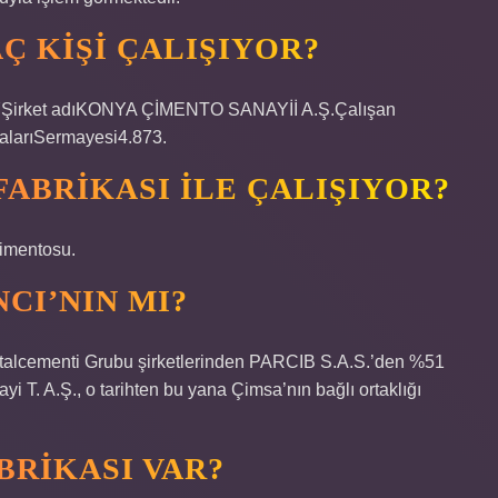
Ç KIŞI ÇALIŞIYOR?
irket adıKONYA ÇİMENTO SANAYİİ A.Ş.Çalışan
galarıSermayesi4.873.
ABRIKASI ILE ÇALIŞIYOR?
çimentosu.
CI’NIN MI?
Italcementi Grubu şirketlerinden PARCIB S.A.S.’den %51
i T. A.Ş., o tarihten bu yana Çimsa’nın bağlı ortaklığı
BRIKASI VAR?