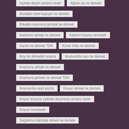
Açmak deyim anlamı nedir
Ağzını aç ne demek
Buluttan nem kapıyor ne demek
Erkeğin koynuna girmek ne demek
Kadasını almak ne demek
Kadının koynu neresidir
Karım ne demek TDK
Kızan oldu ne demek
Koy ne demektir kısaca
Koynumda uyu ne demek
Koynuna almak ne demek
Koynuna girmek ne demek TDK
Koynunda nasıl yazılır
Koyun almak ne demek
Koyun koyuna yatmak deyiminin anlamı nedir
Koyun nerededir
Saçlarına süpürge etmek ne demek