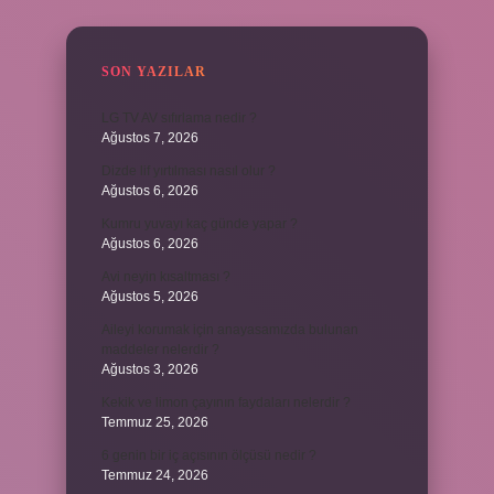
SON YAZILAR
LG TV AV sıfırlama nedir ?
Ağustos 7, 2026
Dizde lif yırtılması nasıl olur ?
Ağustos 6, 2026
Kumru yuvayı kaç günde yapar ?
Ağustos 6, 2026
Avi neyin kısaltması ?
Ağustos 5, 2026
Aileyi korumak için anayasamızda bulunan
maddeler nelerdir ?
Ağustos 3, 2026
Kekik ve limon çayının faydaları nelerdir ?
Temmuz 25, 2026
6 genin bir iç açısının ölçüsü nedir ?
Temmuz 24, 2026