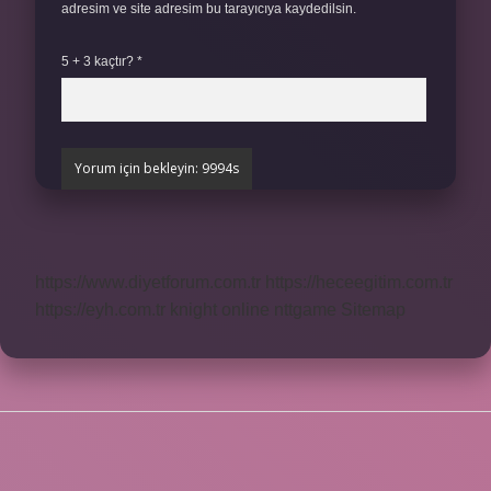
adresim ve site adresim bu tarayıcıya kaydedilsin.
5 + 3 kaçtır?
*
https://www.diyetforum.com.tr
https://heceegitim.com.tr
https://eyh.com.tr
knight online
nttgame
Sitemap
SIDEBAR