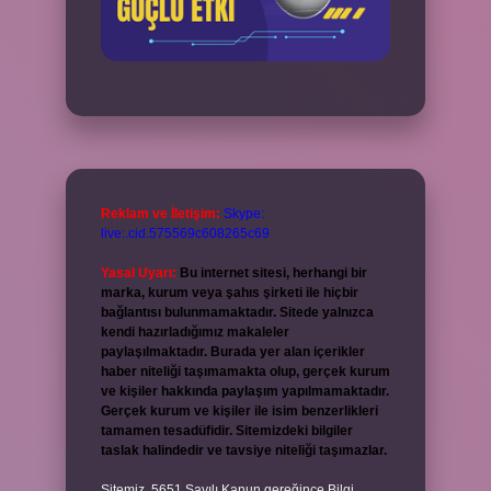
Reklam ve İletişim:
Skype:
live:.cid.575569c608265c69
Yasal Uyarı:
Bu internet sitesi, herhangi bir
marka, kurum veya şahıs şirketi ile hiçbir
bağlantısı bulunmamaktadır. Sitede yalnızca
kendi hazırladığımız makaleler
paylaşılmaktadır. Burada yer alan içerikler
haber niteliği taşımamakta olup, gerçek kurum
ve kişiler hakkında paylaşım yapılmamaktadır.
Gerçek kurum ve kişiler ile isim benzerlikleri
tamamen tesadüfidir. Sitemizdeki bilgiler
taslak halindedir ve tavsiye niteliği taşımazlar.
Sitemiz, 5651 Sayılı Kanun gereğince Bilgi