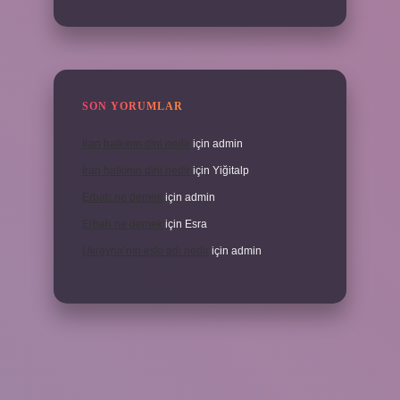
SON YORUMLAR
İran halkının dini nedir
için
admin
İran halkının dini nedir
için
Yiğitalp
Erbah ne demek
için
admin
Erbah ne demek
için
Esra
Ukrayna’nın eski adı nedir
için
admin