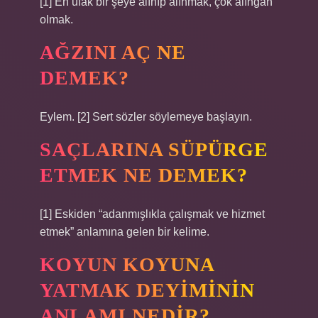
[1] En ufak bir şeye alınıp alınmak, çok alıngan
olmak.
AĞZINI AÇ NE
DEMEK?
Eylem. [2] Sert sözler söylemeye başlayın.
SAÇLARINA SÜPÜRGE
ETMEK NE DEMEK?
[1] Eskiden “adanmışlıkla çalışmak ve hizmet
etmek” anlamına gelen bir kelime.
KOYUN KOYUNA
YATMAK DEYIMININ
ANLAMI NEDIR?