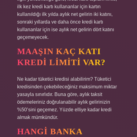
ilk kez kredi kartı kullananlar için kartın
kullanıldığı ilk yılda aylık net gelirin iki katını,
sonraki yıllarda ve daha önce kredi kartı
kullananlar için ise aylık net gelirin dört katını
geçemeyecek.
MAAŞIN KAÇ KATI
KREDI LIMITI VAR?
Ne kadar tüketici kredisi alabilirim? Tüketici
kredisinden çekebileceğiniz maksimum miktar
yasayla sınırlıdır. Buna göre, aylık taksit
ödemeleriniz doğrulanabilir aylık gelirinizin
%50’sini geçemez. Yüzde elliye kadar kredi
almak mümkündür.
HANGI BANKA