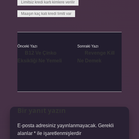
Limitsiz kredi kartı kimlere verilir
Maaşın kaç katı kredi limiti var
Önceki Yazı
Sonraki Yazı
B12 Ve Çinko
Revenge Kill
Eksikliği Ne Yemeli
Ne Demek
Bir yanıt yazın
E-posta adresiniz yayınlanmayacak.
Gerekli
alanlar
*
ile işaretlenmişlerdir