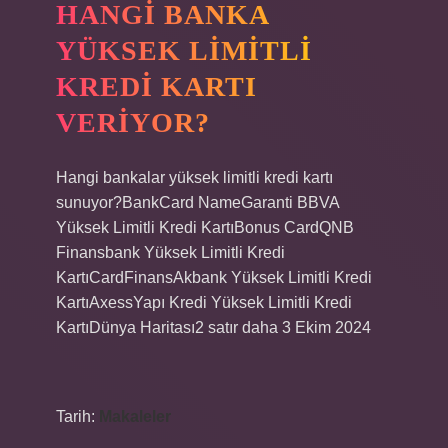
HANGI BANKA
YÜKSEK LIMITLI
KREDI KARTI
VERIYOR?
Hangi bankalar yüksek limitli kredi kartı
sunuyor?BankCard NameGaranti BBVA
Yüksek Limitli Kredi KartıBonus CardQNB
Finansbank Yüksek Limitli Kredi
KartıCardFinansAkbank Yüksek Limitli Kredi
KartıAxessYapı Kredi Yüksek Limitli Kredi
KartıDünya Haritası2 satır daha 3 Ekim 2024
Tarih:
Makaleler