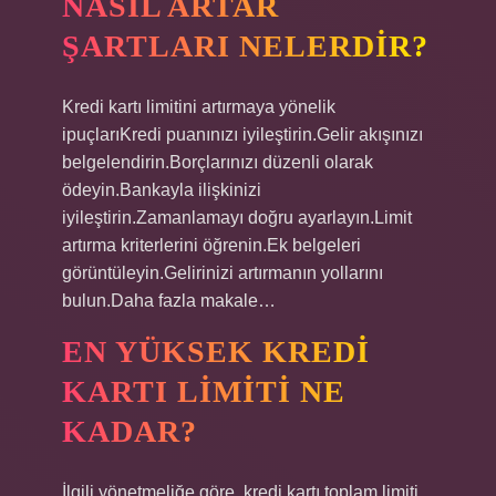
NASIL ARTAR
ŞARTLARI NELERDIR?
Kredi kartı limitini artırmaya yönelik
ipuçlarıKredi puanınızı iyileştirin.Gelir akışınızı
belgelendirin.Borçlarınızı düzenli olarak
ödeyin.Bankayla ilişkinizi
iyileştirin.Zamanlamayı doğru ayarlayın.Limit
artırma kriterlerini öğrenin.Ek belgeleri
görüntüleyin.Gelirinizi artırmanın yollarını
bulun.Daha fazla makale…
EN YÜKSEK KREDI
KARTI LIMITI NE
KADAR?
İlgili yönetmeliğe göre, kredi kartı toplam limiti,