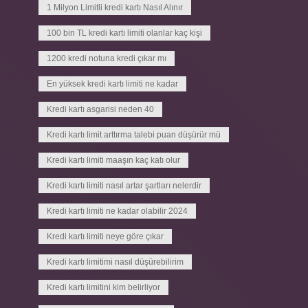
1 Milyon Limitli kredi kartı Nasıl Alınır
100 bin TL kredi kartı limiti olanlar kaç kişi
1200 kredi notuna kredi çıkar mı
En yüksek kredi kartı limiti ne kadar
Kredi kartı asgarisi neden 40
Kredi kartı limit arttırma talebi puan düşürür mü
Kredi kartı limiti maaşın kaç katı olur
Kredi kartı limiti nasıl artar şartları nelerdir
Kredi kartı limiti ne kadar olabilir 2024
Kredi kartı limiti neye göre çıkar
Kredi kartı limitimi nasıl düşürebilirim
Kredi kartı limitini kim belirliyor