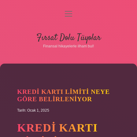
menüyü
aç
Anasayfa
Fırsat Dolu Tüyolar
Gizlilik Politikası
Finansal hikayelerle ilham bul!
Yasal Uyarı
Hakkımızda
KREDI KARTI LIMITI NEYE
GÖRE BELIRLENIYOR
Tarih: Ocak 1, 2025
KREDI KARTI