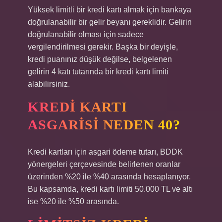
Yüksek limitli bir kredi kartı almak için bankaya
doğrulanabilir bir gelir beyanı gereklidir. Gelirin
doğrulanabilir olması için sadece
vergilendirilmesi gerekir. Başka bir deyişle,
kredi puanınız düşük değilse, belgelenen
gelirin 4 katı tutarında bir kredi kartı limiti
alabilirsiniz.
KREDI KARTI
ASGARISI NEDEN 40?
Kredi kartları için asgari ödeme tutarı, BDDK
yönergeleri çerçevesinde belirlenen oranlar
üzerinden %20 ile %40 arasında hesaplanıyor.
Bu kapsamda, kredi kartı limiti 50.000 TL ve altı
ise %20 ile %50 arasında.