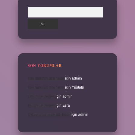
Arama
SON YORUMLAR
İran halkının dini nedir
için
admin
İran halkının dini nedir
için
Yiğitalp
Erbah ne demek
için
admin
Erbah ne demek
için
Esra
Ukrayna’nın eski adı nedir
için
admin