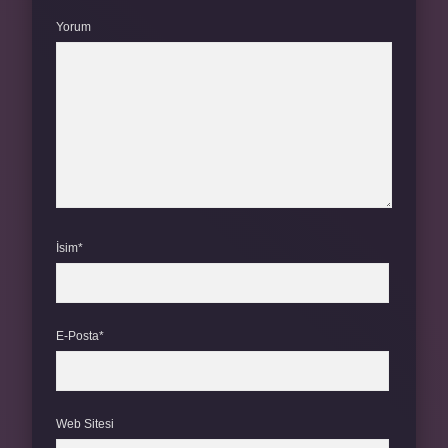
Yorum
İsim*
E-Posta*
Web Sitesi