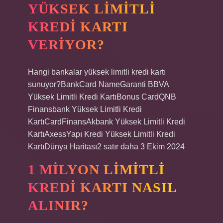
YÜKSEK LIMITLI
KREDI KARTI
VERIYOR?
Hangi bankalar yüksek limitli kredi kartı
sunuyor?BankCard NameGaranti BBVA
Yüksek Limitli Kredi KartıBonus CardQNB
Finansbank Yüksek Limitli Kredi
KartıCardFinansAkbank Yüksek Limitli Kredi
KartıAxessYapı Kredi Yüksek Limitli Kredi
KartıDünya Haritası2 satır daha 3 Ekim 2024
1 MILYON LIMITLI
KREDI KARTI NASIL
ALINIR?