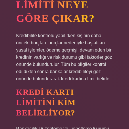
LIMITI NEYE
GÖRE ÇIKAR?
Kredibilite kontrolü yapılırken kişinin daha
önceki borçları, borçlar nedeniyle başlatılan
yasal işlemler, ödeme geçmişi, devam eden bir
kredinin varlığı ve risk durumu gibi faktörler göz
önünde bulundurulur. Tüm bu bilgiler kontrol
edildikten sonra bankalar kredibiliteyi göz
önünde bulundurarak kredi kartına limit belirler.
KREDI KARTI
LIMITINI KIM
BELIRLIYOR?
Bankacılık Düzenleme ve Denetleme Kurumu