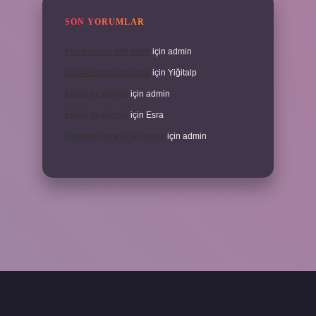
SON YORUMLAR
İran halkının dini nedir
için
admin
İran halkının dini nedir
için
Yiğitalp
Erbah ne demek
için
admin
Erbah ne demek
için
Esra
Ukrayna’nın eski adı nedir
için
admin
https://elexbetgiris.org/
betbox giriş
betexper yeni giriş