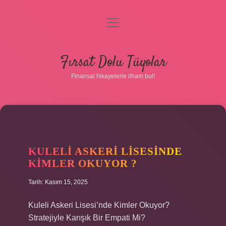
menüyü
aç
Anasayfa
Fırsat Dolu Tüyolar
Gizlilik Politikası
Finansal hikayelerle ilham bul!
Yasal Uyarı
Hakkımızda
KULELI ASKERI LISESINDE
KIMLER OKUYOR ?
Tarih: Kasım 15, 2025
Kuleli Askeri Lisesi’nde Kimler Okuyor?
Stratejiyle Karışık Bir Empati Mi?