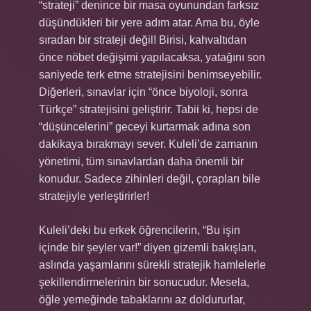
“strateji” denince bir masa oyunundan farksız
düşündükleri bir yere adım atar. Ama bu, öyle
sıradan bir strateji değil! Birisi, kahvaltıdan
önce nöbet değişimi yapılacaksa, yatağını son
saniyede terk etme stratejisini benimseyebilir.
Diğerleri, sınavlar için “önce biyoloji, sonra
Türkçe” stratejisini geliştirir. Tabii ki, hepsi de
“düşüncelerini” geceyi kurtarmak adına son
dakikaya bırakmayı sever. Kuleli’de zamanın
yönetimi, tüm sınavlardan daha önemli bir
konudur. Sadece zihinleri değil, çorapları bile
stratejiyle yerleştirirler!
Kuleli’deki bu erkek öğrencilerin, “Bu işin
içinde bir şeyler var!” diyen gizemli bakışları,
aslında yaşamlarını sürekli stratejik hamlelerle
şekillendirmelerinin bir sonucudur. Mesela,
öğle yemeğinde tabaklarını az doldururlar,