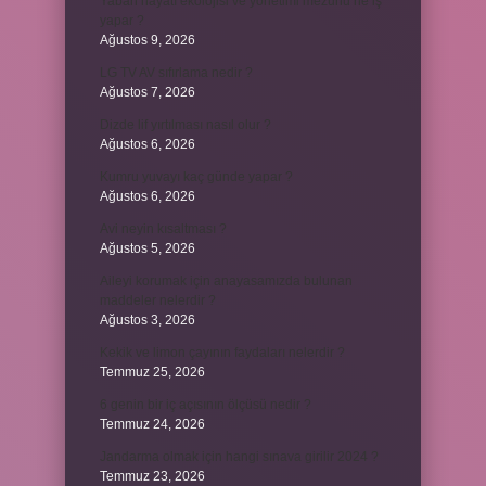
Yaban hayatı ekolojisi ve yönetimi mezunu ne iş
yapar ?
Ağustos 9, 2026
LG TV AV sıfırlama nedir ?
Ağustos 7, 2026
Dizde lif yırtılması nasıl olur ?
Ağustos 6, 2026
Kumru yuvayı kaç günde yapar ?
Ağustos 6, 2026
Avi neyin kısaltması ?
Ağustos 5, 2026
Aileyi korumak için anayasamızda bulunan
maddeler nelerdir ?
Ağustos 3, 2026
Kekik ve limon çayının faydaları nelerdir ?
Temmuz 25, 2026
6 genin bir iç açısının ölçüsü nedir ?
Temmuz 24, 2026
Jandarma olmak için hangi sınava girilir 2024 ?
Temmuz 23, 2026