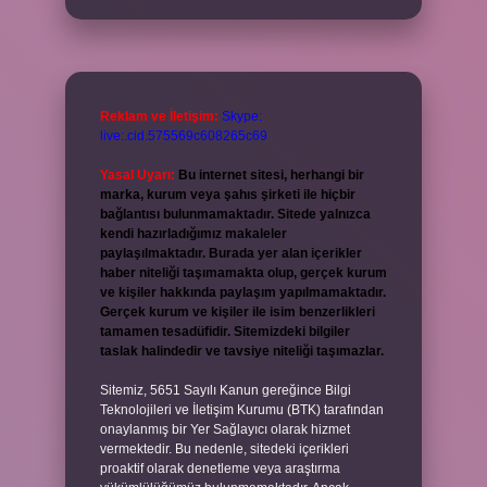
Reklam ve İletişim:
Skype:
live:.cid.575569c608265c69
Yasal Uyarı:
Bu internet sitesi, herhangi bir
marka, kurum veya şahıs şirketi ile hiçbir
bağlantısı bulunmamaktadır. Sitede yalnızca
kendi hazırladığımız makaleler
paylaşılmaktadır. Burada yer alan içerikler
haber niteliği taşımamakta olup, gerçek kurum
ve kişiler hakkında paylaşım yapılmamaktadır.
Gerçek kurum ve kişiler ile isim benzerlikleri
tamamen tesadüfidir. Sitemizdeki bilgiler
taslak halindedir ve tavsiye niteliği taşımazlar.
Sitemiz, 5651 Sayılı Kanun gereğince Bilgi
Teknolojileri ve İletişim Kurumu (BTK) tarafından
onaylanmış bir Yer Sağlayıcı olarak hizmet
vermektedir. Bu nedenle, sitedeki içerikleri
proaktif olarak denetleme veya araştırma