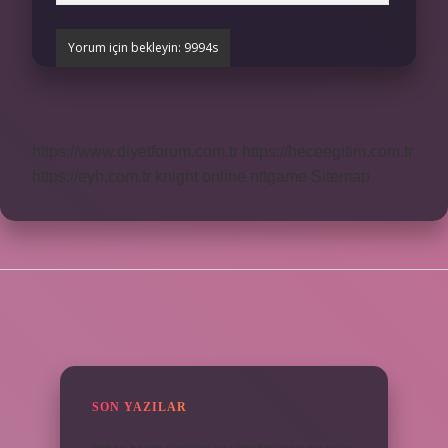
https://www.diyetforum.com.tr
https://heceegitim.com.tr
https://eyh.com.tr
knight online
nttgame
Sitemap
SIDEBAR
SON YAZILAR