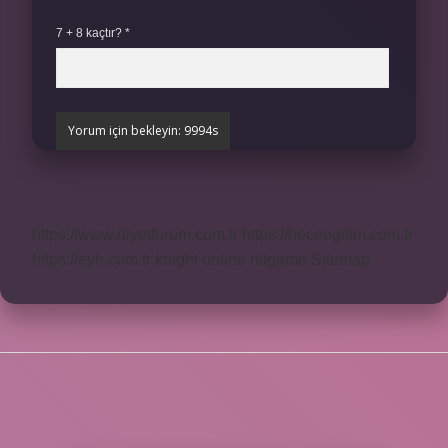
7 + 8 kaçtır?
*
https://www.diyetforum.com.tr
https://heceegitim.com.tr
https://eyh.com.tr
knight online
nttgame
Sitemap
SIDEBAR