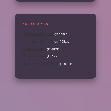
SON YORUMLAR
İran halkının dini nedir
için
admin
İran halkının dini nedir
için
Yiğitalp
Erbah ne demek
için
admin
Erbah ne demek
için
Esra
Ukrayna’nın eski adı nedir
için
admin