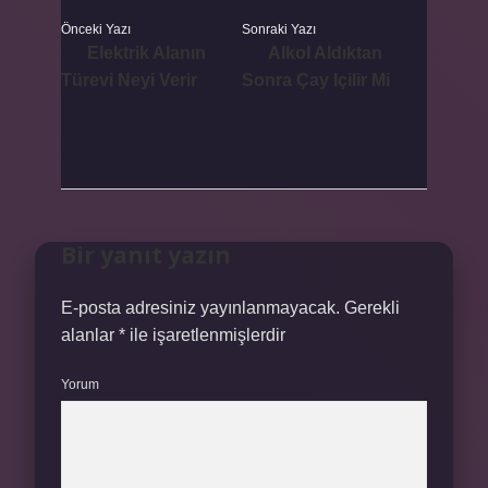
Önceki Yazı
Sonraki Yazı
Elektrik Alanın
Alkol Aldıktan
Türevi Neyi Verir
Sonra Çay Içilir Mi
Bir yanıt yazın
E-posta adresiniz yayınlanmayacak.
Gerekli
alanlar
*
ile işaretlenmişlerdir
Yorum