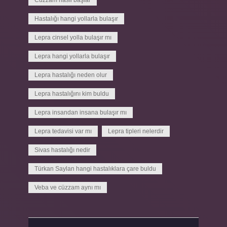
Cüzzam nasıl başlar
Hastalığı hangi yollarla bulaşır
Lepra cinsel yolla bulaşır mı
Lepra hangi yollarla bulaşır
Lepra hastalığı neden olur
Lepra hastalığını kim buldu
Lepra insandan insana bulaşır mı
Lepra tedavisi var mı
Lepra tipleri nelerdir
Sivas hastalığı nedir
Türkan Saylan hangi hastalıklara çare buldu
Veba ve cüzzam aynı mı