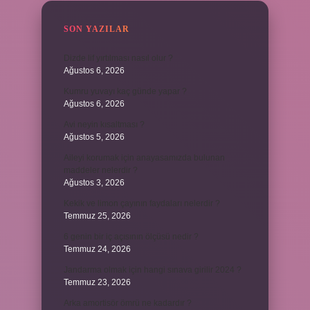
SON YAZILAR
Dizde lif yırtılması nasıl olur ?
Ağustos 6, 2026
Kumru yuvayı kaç günde yapar ?
Ağustos 6, 2026
Avi neyin kısaltması ?
Ağustos 5, 2026
Aileyi korumak için anayasamızda bulunan
maddeler nelerdir ?
Ağustos 3, 2026
Kekik ve limon çayının faydaları nelerdir ?
Temmuz 25, 2026
6 genin bir iç açısının ölçüsü nedir ?
Temmuz 24, 2026
Jandarma olmak için hangi sınava girilir 2024 ?
Temmuz 23, 2026
Arka amortisör ömrü ne kadardır ?