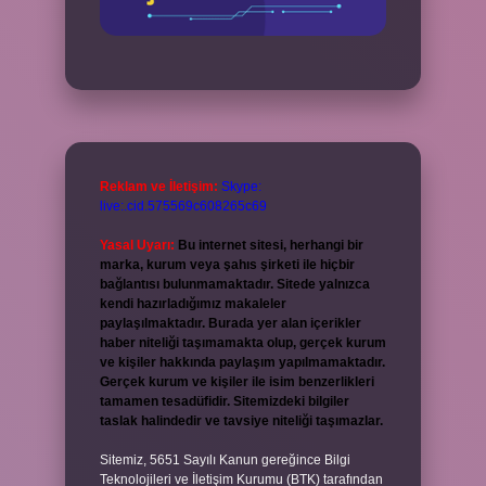
Reklam ve İletişim:
Skype:
live:.cid.575569c608265c69
Yasal Uyarı:
Bu internet sitesi, herhangi bir
marka, kurum veya şahıs şirketi ile hiçbir
bağlantısı bulunmamaktadır. Sitede yalnızca
kendi hazırladığımız makaleler
paylaşılmaktadır. Burada yer alan içerikler
haber niteliği taşımamakta olup, gerçek kurum
ve kişiler hakkında paylaşım yapılmamaktadır.
Gerçek kurum ve kişiler ile isim benzerlikleri
tamamen tesadüfidir. Sitemizdeki bilgiler
taslak halindedir ve tavsiye niteliği taşımazlar.
Sitemiz, 5651 Sayılı Kanun gereğince Bilgi
Teknolojileri ve İletişim Kurumu (BTK) tarafından