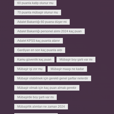
60 puanla katip olunur mu
70 puanla mübaşir olunur mu
Adalet Bakanlığı 60 puana düşer mi
Adalet Bakanlığı personel alımı 2024 kaç puan
Adalet KPSS kaç puanla atanır
Gardiyan en son kaç puanla aldı
Kamu güvenlik kaç puan
Mübaşir boy şartı var mı
Mübaşir işi zor mu
Mübaşir maaşı ne kadar
Mübaşir olabilmek için gerekli genel şartlar nelerdir
Mübaşir olmak için kaç puan almak gerekir
Mübaşirde boy şartı var mı
Mübaşirlik alımları ne zaman 2024