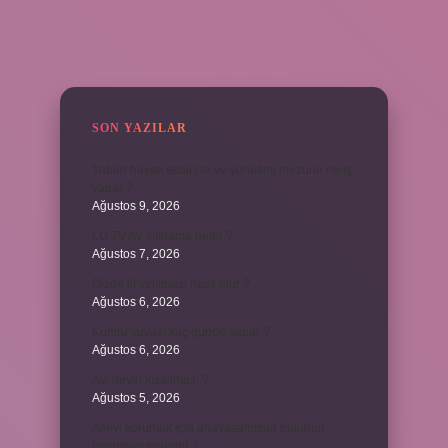
SIDEBAR
SON YAZILAR
Yaban hayatı ekolojisi ve yönetimi mezunu ne iş
yapar ?
Ağustos 9, 2026
LG TV AV sıfırlama nedir ?
Ağustos 7, 2026
Dizde lif yırtılması nasıl olur ?
Ağustos 6, 2026
Kumru yuvayı kaç günde yapar ?
Ağustos 6, 2026
Avi neyin kısaltması ?
Ağustos 5, 2026
Aileyi korumak için anayasamızda bulunan
maddeler nelerdir ?