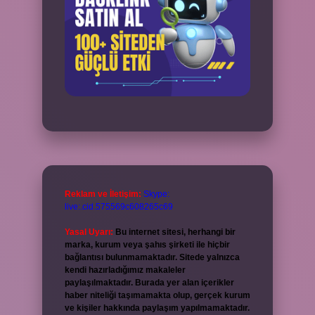
Reklam ve İletişim:
Skype:
live:.cid.575569c608265c69
Yasal Uyarı:
Bu internet sitesi, herhangi bir
marka, kurum veya şahıs şirketi ile hiçbir
bağlantısı bulunmamaktadır. Sitede yalnızca
kendi hazırladığımız makaleler
paylaşılmaktadır. Burada yer alan içerikler
haber niteliği taşımamakta olup, gerçek kurum
ve kişiler hakkında paylaşım yapılmamaktadır.