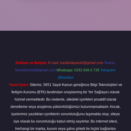
/elexbetgiris.org/
betbox giriş
betexper yeni giriş
Reklam ve İletişim:
E-mail:
backlinkpaneli@gmail.com
Teams:
forumhizmeti@gmail.com
Whatsapp: 0262 606 0 726
Telegram:
@karabul
Yasal Uyarı:
Sitemiz, 5651 Sayılı Kanun gereğince Bilgi Teknolojileri ve
İletişim Kurumu (BTK) tarafından onaylanmış bir Yer Sağlayıcı olarak
hizmet vermektedir. Bu nedenle, sitedeki içerikleri proaktif olarak
denetleme veya araştırma yükümlülüğümüz bulunmamaktadır. Ancak,
üyelerimiz yazdıkları içeriklerin sorumluluğunu taşımakta olup, siteye
üye olarak bu sorumluluğu kabul etmiş sayılırlar. Bu internet sitesi,
herhangi bir marka, kurum veya şahıs şirketi ile hiçbir bağlantısı