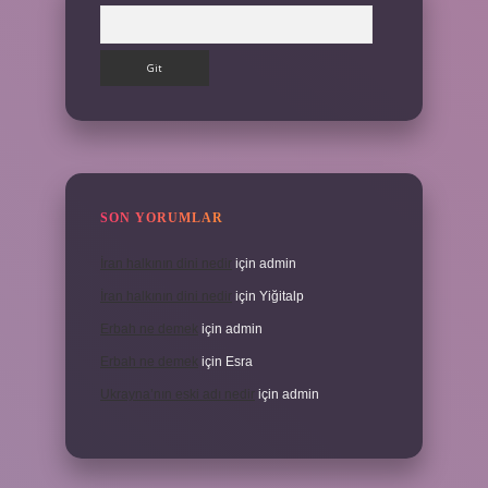
Arama
SON YORUMLAR
İran halkının dini nedir
için
admin
İran halkının dini nedir
için
Yiğitalp
Erbah ne demek
için
admin
Erbah ne demek
için
Esra
Ukrayna’nın eski adı nedir
için
admin