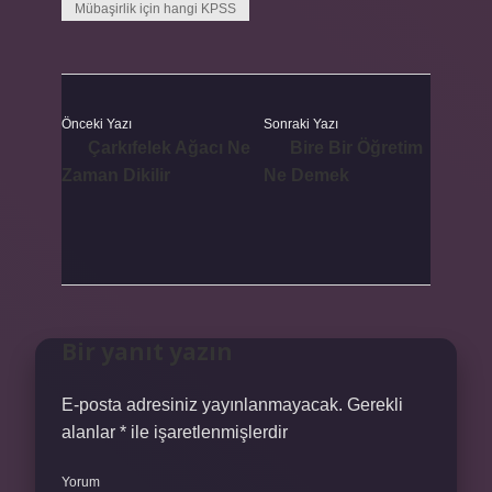
Mübaşirlik için hangi KPSS
Önceki Yazı
Sonraki Yazı
Çarkıfelek Ağacı Ne
Bire Bir Öğretim
Zaman Dikilir
Ne Demek
Bir yanıt yazın
E-posta adresiniz yayınlanmayacak.
Gerekli
alanlar
*
ile işaretlenmişlerdir
Yorum