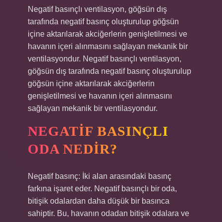
Negatif basınçlı ventilasyon, göğsün dış
tarafında negatif basınç oluşturulup göğsün
içine aktarılarak akciğerlerin genişletilmesi ve
havanın içeri alınmasını sağlayan mekanik bir
ventilasyondur. Negatif basınçlı ventilasyon,
göğsün dış tarafında negatif basınç oluşturulup
göğsün içine aktarılarak akciğerlerin
genişletilmesi ve havanın içeri alınmasını
sağlayan mekanik bir ventilasyondur.
NEGATIF BASINÇLI
ODA NEDIR?
Negatif basınç: İki alan arasındaki basınç
farkına işaret eder. Negatif basınçlı bir oda,
bitişik odalardan daha düşük bir basınca
sahiptir. Bu, havanın odadan bitişik odalara ve