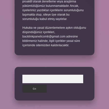
proaktif olarak denetleme veya araştırma
yükümlülüğümüz bulunmamaktadır. Ancak,
üyelerimiz yazdıkları içeriklerin sorumluluğunu
taşımakta olup, siteye üye olarak bu
sorumluluğu kabul etmiş sayılırlar.
Hukuka ve yasal düzenlemelere aykırı olduğunu
düşündüğünüz içerikleri,
backlinkpanelicomtr@gmail.com
adresine
bildirmeniz halinde, ilgili içerikler yasal süre
içerisinde sitemizden kaldırılacaktır.
Arama