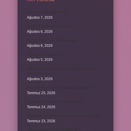
SON YAZILAR
LG TV AV sıfırlama nedir ?
Ağustos 7, 2026
Dizde lif yırtılması nasıl olur ?
Ağustos 6, 2026
Kumru yuvayı kaç günde yapar ?
Ağustos 6, 2026
Avi neyin kısaltması ?
Ağustos 5, 2026
Aileyi korumak için anayasamızda bulunan
maddeler nelerdir ?
Ağustos 3, 2026
Kekik ve limon çayının faydaları nelerdir ?
Temmuz 25, 2026
6 genin bir iç açısının ölçüsü nedir ?
Temmuz 24, 2026
Jandarma olmak için hangi sınava girilir 2024 ?
Temmuz 23, 2026
Arka amortisör ömrü ne kadardır ?