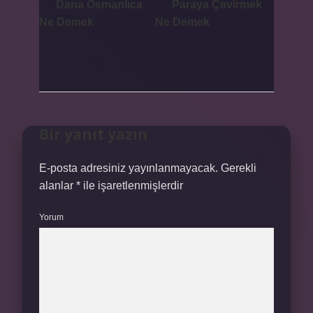
Dana Osmanlıca
Paraya Çevirmek
Ne Demek
Ne Demek
Bir yanıt yazın
E-posta adresiniz yayınlanmayacak.
Gerekli
alanlar
*
ile işaretlenmişlerdir
Yorum