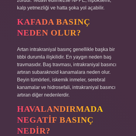
zordur. Tedavi edilmezse NPPE, hipoksemi,
kalp yetmezliği ve hatta şoka yol açabilir.
KAFADA BASINÇ
NEDEN OLUR?
Artan intrakraniyal basınç genellikle başka bir
tıbbi durumla ilişkilidir. En yaygın neden baş
travmasıdır. Baş travması, intrakraniyal basıncı
artıran subaraknoid kanamalara neden olur.
Beyin tümörleri, iskemik inmeler, serebral
kanamalar ve hidrosefali, intrakraniyal basıncı
artıran diğer nedenlerdir.
HAVALANDIRMADA
NEGATIF BASINÇ
NEDIR?