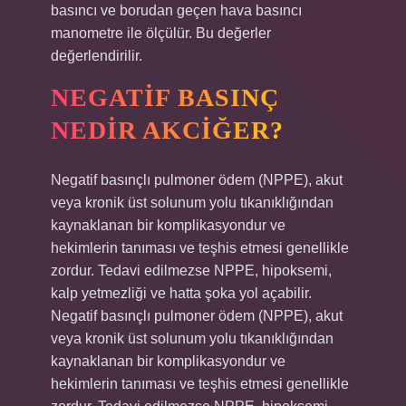
basıncı ve borudan geçen hava basıncı
manometre ile ölçülür. Bu değerler
değerlendirilir.
NEGATIF BASINÇ
NEDIR AKCIĞER?
Negatif basınçlı pulmoner ödem (NPPE), akut
veya kronik üst solunum yolu tıkanıklığından
kaynaklanan bir komplikasyondur ve
hekimlerin tanıması ve teşhis etmesi genellikle
zordur. Tedavi edilmezse NPPE, hipoksemi,
kalp yetmezliği ve hatta şoka yol açabilir.
Negatif basınçlı pulmoner ödem (NPPE), akut
veya kronik üst solunum yolu tıkanıklığından
kaynaklanan bir komplikasyondur ve
hekimlerin tanıması ve teşhis etmesi genellikle