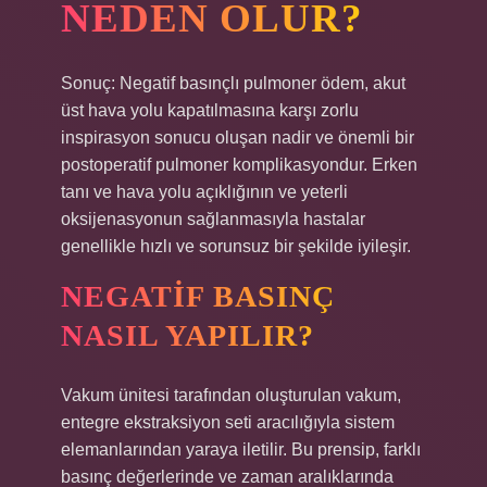
NEDEN OLUR?
Sonuç: Negatif basınçlı pulmoner ödem, akut
üst hava yolu kapatılmasına karşı zorlu
inspirasyon sonucu oluşan nadir ve önemli bir
postoperatif pulmoner komplikasyondur. Erken
tanı ve hava yolu açıklığının ve yeterli
oksijenasyonun sağlanmasıyla hastalar
genellikle hızlı ve sorunsuz bir şekilde iyileşir.
NEGATIF BASINÇ
NASIL YAPILIR?
Vakum ünitesi tarafından oluşturulan vakum,
entegre ekstraksiyon seti aracılığıyla sistem
elemanlarından yaraya iletilir. Bu prensip, farklı
basınç değerlerinde ve zaman aralıklarında