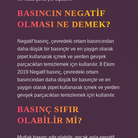
BASINCIN NEGATIF
OLMASI NE DEMEK?
Negatif basınç, çevredeki ortam basıncından
daha düşük bir basınçtır ve en yaygın olarak
pipet kullanarak içmek ve yerden gevşek
parçacıkları temizlemek için kullanılır. 8 Ekim
2019 Negatif basınç, çevredeki ortam
basıncından daha düşük bir basınçtır ve en
yaygın olarak pipet kullanarak içmek ve yerden
gevşek parçacıkları temizlemek için kullanılır.
BASINÇ SIFIR
OLABILIR MI?
Mutlak basınç sıfır olabilir, ancak asla negatif