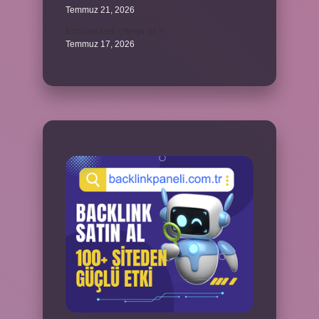
Temmuz 21, 2026
Emziren kedi çiftleşir mi ?
Temmuz 17, 2026