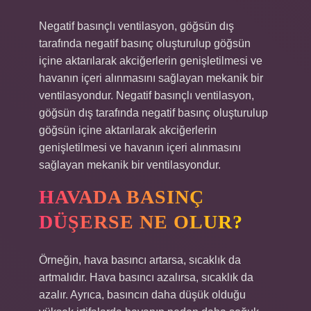
Negatif basınçlı ventilasyon, göğsün dış
tarafında negatif basınç oluşturulup göğsün
içine aktarılarak akciğerlerin genişletilmesi ve
havanın içeri alınmasını sağlayan mekanik bir
ventilasyondur. Negatif basınçlı ventilasyon,
göğsün dış tarafında negatif basınç oluşturulup
göğsün içine aktarılarak akciğerlerin
genişletilmesi ve havanın içeri alınmasını
sağlayan mekanik bir ventilasyondur.
HAVADA BASINÇ
DÜŞERSE NE OLUR?
Örneğin, hava basıncı artarsa, sıcaklık da
artmalıdır. Hava basıncı azalırsa, sıcaklık da
azalır. Ayrıca, basıncın daha düşük olduğu