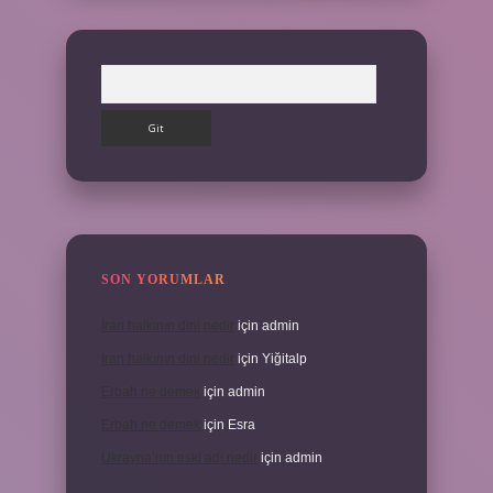
Arama
SON YORUMLAR
İran halkının dini nedir
için
admin
İran halkının dini nedir
için
Yiğitalp
Erbah ne demek
için
admin
Erbah ne demek
için
Esra
Ukrayna’nın eski adı nedir
için
admin