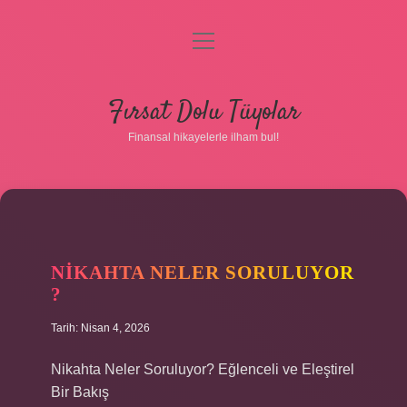
menüyü
aç
Anasayfa
Fırsat Dolu Tüyolar
Gizlilik Politikası
Finansal hikayelerle ilham bul!
Yasal Uyarı
Hakkımızda
NIKAHTA NELER SORULUYOR
?
Tarih: Nisan 4, 2026
Nikahta Neler Soruluyor? Eğlenceli ve Eleştirel
Bir Bakış