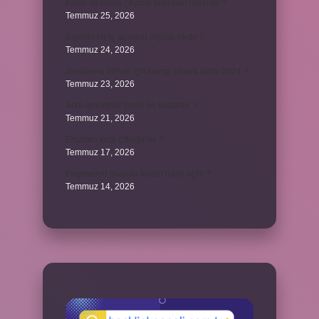
Kekik ve limon çayının faydaları nelerdir ?
Temmuz 25, 2026
6 genin bir iç açısının ölçüsü nedir ?
Temmuz 24, 2026
Jandarma olmak için hangi sınava girilir 2024 ?
Temmuz 23, 2026
Arka amortisör ömrü ne kadardır ?
Temmuz 21, 2026
Emziren kedi çiftleşir mi ?
Temmuz 17, 2026
Peçeteden tikanan klozet nasıl açılır ?
Temmuz 14, 2026