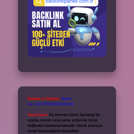
Reklam ve İletişim:
Skype:
live:.cid.575569c608265c69
Yasal Uyarı:
Bu internet sitesi, herhangi bir
marka, kurum veya şahıs şirketi ile hiçbir
bağlantısı bulunmamaktadır. Sitede yalnızca
kendi hazırladığımız makaleler