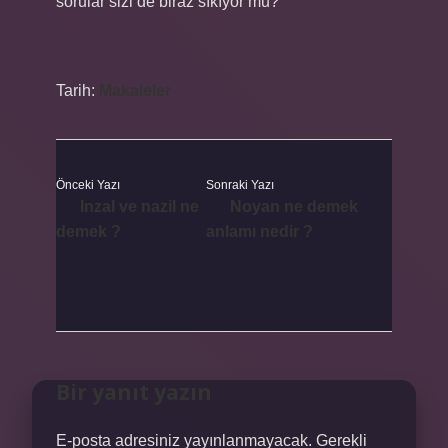
sorular sizi de biraz sıkıyor mu?
Tarih:
Makaleler
Önceki Yazı
Sonraki Yazı
Inzal ve nazil ne
Noyan ne demek
demek ?
anlamı nedir ?
Bir yanıt yazın
E-posta adresiniz yayınlanmayacak.
Gerekli