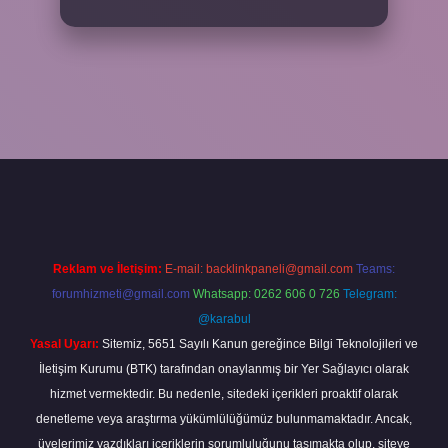
https://elexbetgiris.org/
betbox giriş
betexper yeni giriş
Reklam ve İletişim:
E-mail:
backlinkpaneli@gmail.com
Teams:
forumhizmeti@gmail.com
Whatsapp: 0262 606 0 726
Telegram:
@karabul
Yasal Uyarı:
Sitemiz, 5651 Sayılı Kanun gereğince Bilgi Teknolojileri ve
İletişim Kurumu (BTK) tarafından onaylanmış bir Yer Sağlayıcı olarak
hizmet vermektedir. Bu nedenle, sitedeki içerikleri proaktif olarak
denetleme veya araştırma yükümlülüğümüz bulunmamaktadır. Ancak,
üyelerimiz yazdıkları içeriklerin sorumluluğunu taşımakta olup, siteye