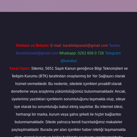
s://elexbetgiris.org/
betbox giriş
betexper yeni giriş
Reklam ve İletişim:
E-mail:
backlinkpaneli@gmail.com
Teams:
forumhizmeti@gmail.com
Whatsapp: 0262 606 0 726
Telegram:
@karabul
Yasal Uyarı:
Sitemiz, 5651 Sayılı Kanun gereğince Bilgi Teknolojileri ve
İletişim Kurumu (BTK) tarafından onaylanmış bir Yer Sağlayıcı olarak
hizmet vermektedir. Bu nedenle, sitedeki içerikleri proaktif olarak
denetleme veya araştırma yükümlülüğümüz bulunmamaktadır. Ancak,
üyelerimiz yazdıkları içeriklerin sorumluluğunu taşımakta olup, siteye
üye olarak bu sorumluluğu kabul etmiş sayılırlar. Bu internet sitesi,
herhangi bir marka, kurum veya şahıs şirketi ile hiçbir bağlantısı
bulunmamaktadır. Sitede yalnızca kendi hazırladığımız makaleler
paylaşılmaktadır. Burada yer alan içerikler haber niteliği taşımamakta