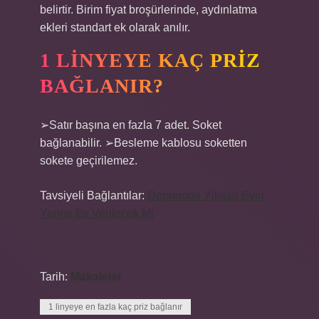
belirtir. Birim fiyat broşürlerinde, aydınlatma
ekleri standart ek olarak anılır.
1 LINYEYE KAÇ PRIZ
BAĞLANIR?
➢Satır başına en fazla 7 adet. Soket
bağlanabilir. ➢Besleme kablosu soketten
sokete geçirilemez.
Tavsiyeli Bağlantılar:
Depremde Yıkılan Evin
Yerine Ev Verilecek Mi
Tarih:
Makaleler
1 linyeye en fazla kaç priz bağlanır