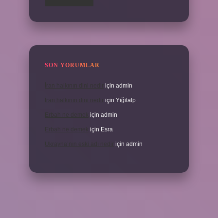
SON YORUMLAR
İran halkının dini nedir
için
admin
İran halkının dini nedir
için
Yiğitalp
Erbah ne demek
için
admin
Erbah ne demek
için
Esra
Ukrayna’nın eski adı nedir
için
admin