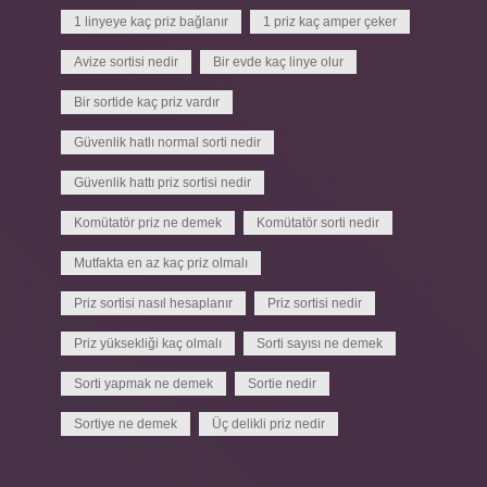
1 linyeye kaç priz bağlanır
1 priz kaç amper çeker
Avize sortisi nedir
Bir evde kaç linye olur
Bir sortide kaç priz vardır
Güvenlik hatlı normal sorti nedir
Güvenlik hattı priz sortisi nedir
Komütatör priz ne demek
Komütatör sorti nedir
Mutfakta en az kaç priz olmalı
Priz sortisi nasıl hesaplanır
Priz sortisi nedir
Priz yüksekliği kaç olmalı
Sorti sayısı ne demek
Sorti yapmak ne demek
Sortie nedir
Sortiye ne demek
Üç delikli priz nedir