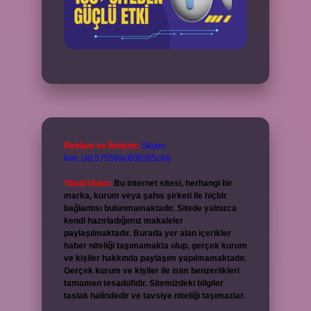
Reklam ve İletişim:
Skype:
live:.cid.575569c608265c69
Yasal Uyarı:
Bu internet sitesi, herhangi bir
marka, kurum veya şahıs şirketi ile hiçbir
bağlantısı bulunmamaktadır. Sitede yalnızca
kendi hazırladığımız makaleler
paylaşılmaktadır. Burada yer alan içerikler
haber niteliği taşımamakta olup, gerçek kurum
ve kişiler hakkında paylaşım yapılmamaktadır.
Gerçek kurum ve kişiler ile isim benzerlikleri
tamamen tesadüfidir. Sitemizdeki bilgiler
taslak halindedir ve tavsiye niteliği taşımazlar.