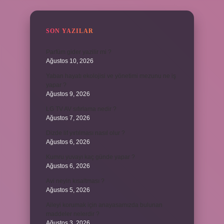
SON YAZILAR
Parfüm gider yazilir mi ?
Ağustos 10, 2026
Yaban hayatı ekolojisi ve yönetimi mezunu ne iş
yapar ?
Ağustos 9, 2026
LG TV AV sıfırlama nedir ?
Ağustos 7, 2026
Dizde lif yırtılması nasıl olur ?
Ağustos 6, 2026
Kumru yuvayı kaç günde yapar ?
Ağustos 6, 2026
Avi neyin kısaltması ?
Ağustos 5, 2026
Aileyi korumak için anayasamızda bulunan
maddeler nelerdir ?
Ağustos 3, 2026