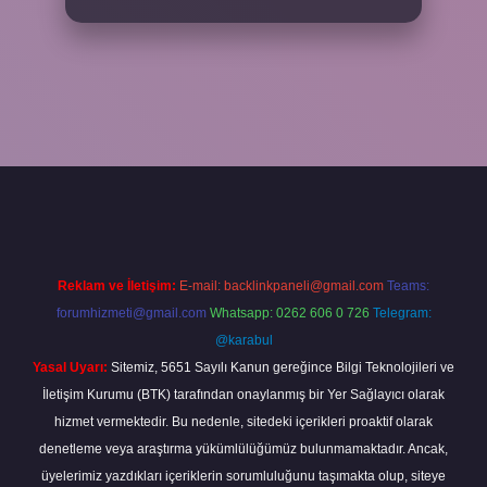
/elexbetgiris.org/
betbox giriş
betexper yeni giriş
Reklam ve İletişim:
E-mail:
backlinkpaneli@gmail.com
Teams:
forumhizmeti@gmail.com
Whatsapp: 0262 606 0 726
Telegram:
@karabul
Yasal Uyarı:
Sitemiz, 5651 Sayılı Kanun gereğince Bilgi Teknolojileri ve
İletişim Kurumu (BTK) tarafından onaylanmış bir Yer Sağlayıcı olarak
hizmet vermektedir. Bu nedenle, sitedeki içerikleri proaktif olarak
denetleme veya araştırma yükümlülüğümüz bulunmamaktadır. Ancak,
üyelerimiz yazdıkları içeriklerin sorumluluğunu taşımakta olup, siteye