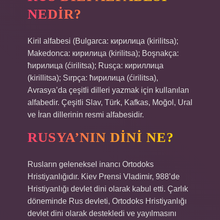
NEDIR?
Kiril alfabesi (Bulgarca: кирилица (kirilitsa);
Makedonca: кирилица (kirilitsa); Boşnakça:
ћирилица (ćirilitsa); Rusça: кириллица
(kirillitsa); Sırpça: ћирилица (ćirilitsa),
Avrasya’da çeşitli dilleri yazmak için kullanılan
alfabedir. Çeşitli Slav, Türk, Kafkas, Moğol, Ural
ve İran dillerinin resmi alfabesidir.
RUSYA’NIN DINI NE?
Rusların geleneksel inancı Ortodoks
Hristiyanlığıdır. Kiev Prensi Vladimir, 988’de
Hristiyanlığı devlet dini olarak kabul etti. Çarlık
döneminde Rus devleti, Ortodoks Hristiyanlığı
devlet dini olarak destekledi ve yayılmasını