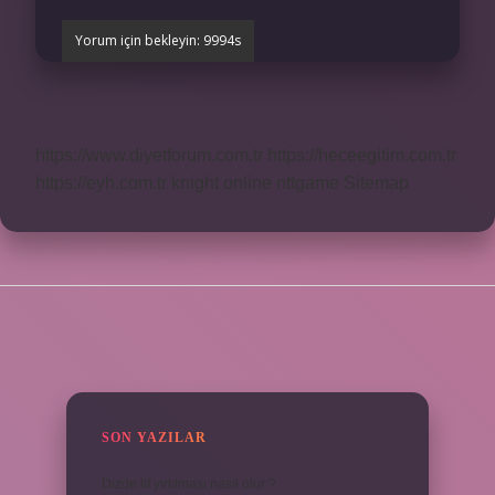
https://www.diyetforum.com.tr
https://heceegitim.com.tr
https://eyh.com.tr
knight online
nttgame
Sitemap
SIDEBAR
SON YAZILAR
Dizde lif yırtılması nasıl olur ?