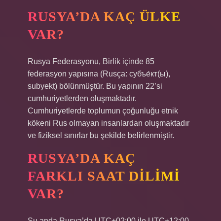
RUSYA’DA KAÇ ÜLKE
VAR?
Rusya Federasyonu, Birlik içinde 85
federasyon yapısına (Rusça: субъе́кт(ы),
subyekt) bölünmüştür. Bu yapının 22’si
cumhuriyetlerden oluşmaktadır.
Cumhuriyetlerde toplumun çoğunluğu etnik
kökeni Rus olmayan insanlardan oluşmaktadır
ve fiziksel sınırlar bu şekilde belirlenmiştir.
RUSYA’DA KAÇ
FARKLI SAAT DILIMI
VAR?
Şu anda Rusya’da UTC+02:00 ile UTC+12:00