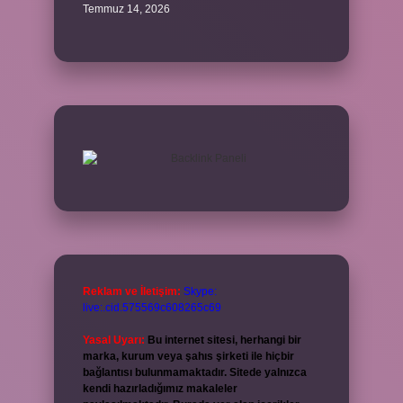
Temmuz 14, 2026
Reklam ve İletişim:
Skype:
live:.cid.575569c608265c69
Yasal Uyarı:
Bu internet sitesi, herhangi bir
marka, kurum veya şahıs şirketi ile hiçbir
bağlantısı bulunmamaktadır. Sitede yalnızca
kendi hazırladığımız makaleler