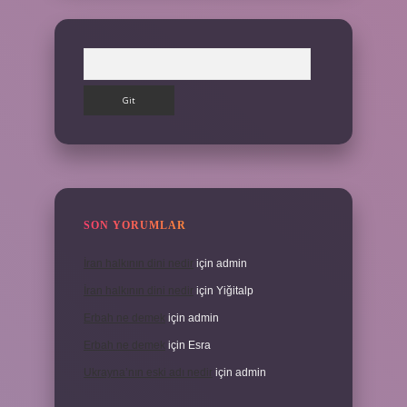
Arama
SON YORUMLAR
İran halkının dini nedir
için
admin
İran halkının dini nedir
için
Yiğitalp
Erbah ne demek
için
admin
Erbah ne demek
için
Esra
Ukrayna’nın eski adı nedir
için
admin