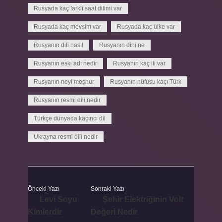
Rusyada kaç farklı saat dilimi var
Rusyada kaç mevsim var
Rusyada kaç ülke var
Rusyanın dili nasıl
Rusyanın dini ne
Rusyanın eski adı nedir
Rusyanın kaç ili var
Rusyanın neyi meşhur
Rusyanın nüfusu kaçı Türk
Rusyanın resmi dili nedir
Türkçe dünyada kaçıncı dil
Ukrayna resmi dili nedir
Önceki Yazı
Sonraki Yazı
Levi Soyu
Şehir Elektriğinin Volt
Kimlerdir
Değeri Nedir