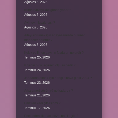
Ağustos 6, 2026
Kumru yuvayı kaç günde yapar ?
Ağustos 6, 2026
Avi neyin kısaltması ?
Ağustos 5, 2026
Aileyi korumak için anayasamızda bulunan
maddeler nelerdir ?
Ağustos 3, 2026
Kekik ve limon çayının faydaları nelerdir ?
Temmuz 25, 2026
6 genin bir iç açısının ölçüsü nedir ?
Temmuz 24, 2026
Jandarma olmak için hangi sınava girilir 2024 ?
Temmuz 23, 2026
Arka amortisör ömrü ne kadardır ?
Temmuz 21, 2026
Emziren kedi çiftleşir mi ?
Temmuz 17, 2026
Peçeteden tikanan klozet nasıl açılır ?