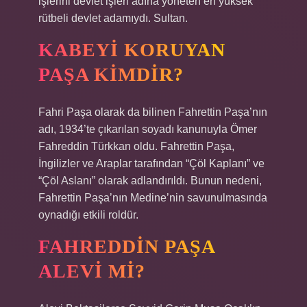
işlerini devlet işleri adına yöneten en yüksek
rütbeli devlet adamıydı. Sultan.
KABEYI KORUYAN
PAŞA KIMDIR?
Fahri Paşa olarak da bilinen Fahrettin Paşa’nın
adı, 1934’te çıkarılan soyadı kanunuyla Ömer
Fahreddin Türkkan oldu. Fahrettin Paşa,
İngilizler ve Araplar tarafından “Çöl Kaplanı” ve
“Çöl Aslanı” olarak adlandırıldı. Bunun nedeni,
Fahrettin Paşa’nın Medine’nin savunulmasında
oynadığı etkili roldür.
FAHREDDIN PAŞA
ALEVI MI?