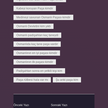
Kabeyi koruyan Paşa kimdir
Medineyi savunan Osmanlı Paşası kimdir
Osmanlı Devletini kim yıktı
Osmanlı padişahları kaç taneydi
Osmanlıda kaç tane paşa vardır
Osmanlının en iyi paşası kimdir
Osmanlının ilk paşası kimdir
Padişahtan sonra en yetkili kişi kim
Paşa rütbesi hala var mı
Şu anki paşa kim
Önceki Yazı
Sonraki Yazı