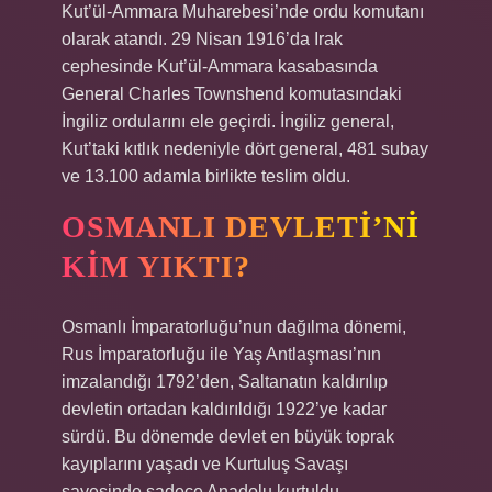
Kut’ül-Ammara Muharebesi’nde ordu komutanı
olarak atandı. 29 Nisan 1916’da Irak
cephesinde Kut’ül-Ammara kasabasında
General Charles Townshend komutasındaki
İngiliz ordularını ele geçirdi. İngiliz general,
Kut’taki kıtlık nedeniyle dört general, 481 subay
ve 13.100 adamla birlikte teslim oldu.
OSMANLI DEVLETI’NI
KIM YIKTI?
Osmanlı İmparatorluğu’nun dağılma dönemi,
Rus İmparatorluğu ile Yaş Antlaşması’nın
imzalandığı 1792’den, Saltanatın kaldırılıp
devletin ortadan kaldırıldığı 1922’ye kadar
sürdü. Bu dönemde devlet en büyük toprak
kayıplarını yaşadı ve Kurtuluş Savaşı
sayesinde sadece Anadolu kurtuldu.