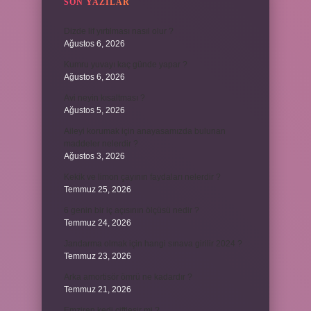
SON YAZILAR
Dizde lif yırtılması nasıl olur ?
Ağustos 6, 2026
Kumru yuvayı kaç günde yapar ?
Ağustos 6, 2026
Avi neyin kısaltması ?
Ağustos 5, 2026
Aileyi korumak için anayasamızda bulunan
maddeler nelerdir ?
Ağustos 3, 2026
Kekik ve limon çayının faydaları nelerdir ?
Temmuz 25, 2026
6 genin bir iç açısının ölçüsü nedir ?
Temmuz 24, 2026
Jandarma olmak için hangi sınava girilir 2024 ?
Temmuz 23, 2026
Arka amortisör ömrü ne kadardır ?
Temmuz 21, 2026
Emziren kedi çiftleşir mi ?