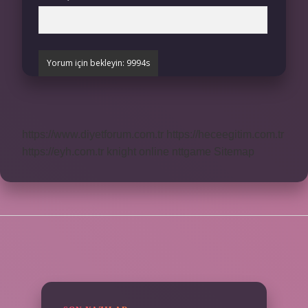
https://www.diyetforum.com.tr
https://heceegitim.com.tr
https://eyh.com.tr
knight online
nttgame
Sitemap
SIDEBAR