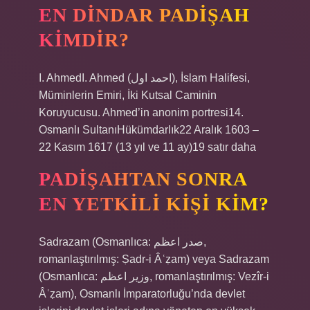
EN DINDAR PADIŞAH
KIMDIR?
I. AhmedI. Ahmed (احمد اول), İslam Halifesi,
Müminlerin Emiri, İki Kutsal Caminin
Koruyucusu. Ahmed’in anonim portresi14.
Osmanlı SultanıHükümdarlık22 Aralık 1603 –
22 Kasım 1617 (13 yıl ve 11 ay)19 satır daha
PADIŞAHTAN SONRA
EN YETKILI KIŞI KIM?
Sadrazam (Osmanlıca: صدر اعظم,
romanlaştırılmış: Ṣadr-i Âʿẓam) veya Sadrazam
(Osmanlıca: وزیر اعظم, romanlaştırılmış: Vezîr-i
Âʿẓam), Osmanlı İmparatorluğu’nda devlet