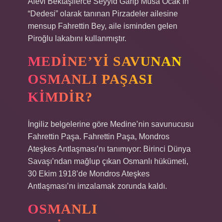
Alevi Bektaşilerce Seyyid Garip Musa Ocak’ın
“Dedesi” olarak tanınan Pirzadeler ailesine
mensup Fahrettin Bey, aile isminden gelen
Piroğlu lakabını kullanmıştır.
MEDINE’YI SAVUNAN
OSMANLI PAŞASI
KIMDIR?
İngiliz belgelerine göre Medine’nin savunucusu
Fahrettin Paşa. Fahrettin Paşa, Mondros
Ateşkes Antlaşması’nı tanımıyor: Birinci Dünya
Savaşı’ndan mağlup çıkan Osmanlı hükümeti,
30 Ekim 1918’de Mondros Ateşkes
Antlaşması’nı imzalamak zorunda kaldı.
OSMANLI