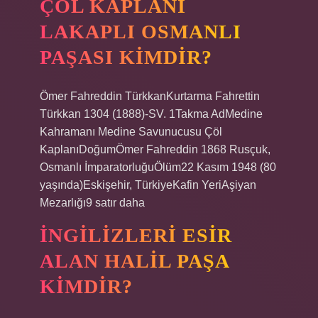
ÇÖL KAPLANI
LAKAPLI OSMANLI
PAŞASI KIMDIR?
Ömer Fahreddin TürkkanKurtarma Fahrettin
Türkkan 1304 (1888)-SV. 1Takma AdMedine
Kahramanı Medine Savunucusu Çöl
KaplanıDoğumÖmer Fahreddin 1868 Rusçuk,
Osmanlı İmparatorluğuÖlüm22 Kasım 1948 (80
yaşında)Eskişehir, TürkiyeKafin YeriAşiyan
Mezarlığı9 satır daha
İNGILIZLERI ESIR
ALAN HALIL PAŞA
KIMDIR?