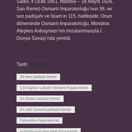
Sadis; 4 Ocak 1861, İstanbul – 16 Mayıs 1926,
San Remo) Osmanlı İmparatorluğu’nun 36. ve
son padişahı ve İslam’ın 115. halifesidir. Onun
döneminde Osmanlı İmparatorluğu, Mondros
Ateşkes Antlaşması’nın imzalanmasıyla I.
Dünya Savaşı’nda yenildi.
Tarih:
Makaleler
36 tane padişah kimdir
Çöl Kaplanı Lakaplı Osmanlı Paşası kimdir
En dindar padişah kimdir
En zeki Osmanlı padişahı kimdir
Fahreddin Paşa Alevi mi
İngilizleri esir alan Halil Paşa kimdir