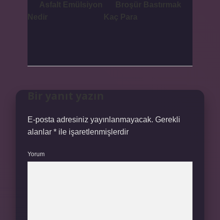
Asfalt Emülsiyon
Broşür Bastırmak
Nedir
Kaç Para
Bir yanıt yazın
E-posta adresiniz yayınlanmayacak.
Gerekli
alanlar
*
ile işaretlenmişlerdir
Yorum