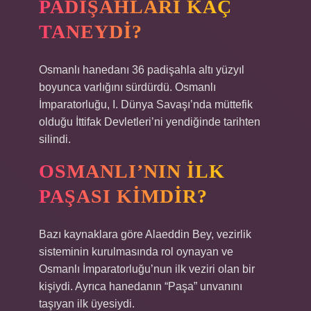
PADIŞAHLARI KAÇ
TANEYDI?
Osmanlı hanedanı 36 padişahla altı yüzyıl
boyunca varlığını sürdürdü. Osmanlı
İmparatorluğu, I. Dünya Savaşı’nda müttefik
olduğu İttifak Devletleri’ni yendiğinde tarihten
silindi.
OSMANLI’NIN ILK
PAŞASI KIMDIR?
Bazı kaynaklara göre Alaeddin Bey, vezirlik
sisteminin kurulmasında rol oynayan ve
Osmanlı İmparatorluğu’nun ilk veziri olan bir
kişiydi. Ayrıca hanedanın “Paşa” unvanını
taşıyan ilk üyesiydi.