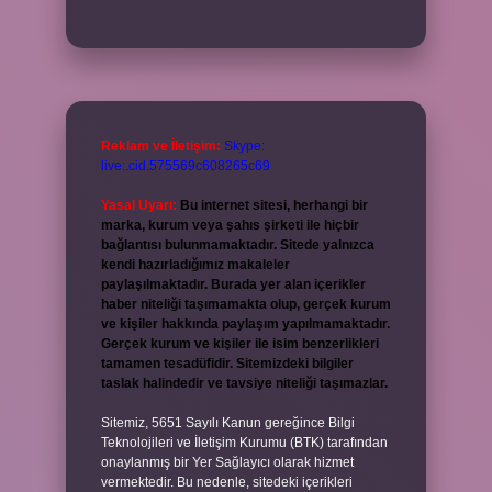
Reklam ve İletişim:
Skype:
live:.cid.575569c608265c69
Yasal Uyarı:
Bu internet sitesi, herhangi bir
marka, kurum veya şahıs şirketi ile hiçbir
bağlantısı bulunmamaktadır. Sitede yalnızca
kendi hazırladığımız makaleler
paylaşılmaktadır. Burada yer alan içerikler
haber niteliği taşımamakta olup, gerçek kurum
ve kişiler hakkında paylaşım yapılmamaktadır.
Gerçek kurum ve kişiler ile isim benzerlikleri
tamamen tesadüfidir. Sitemizdeki bilgiler
taslak halindedir ve tavsiye niteliği taşımazlar.
Sitemiz, 5651 Sayılı Kanun gereğince Bilgi
Teknolojileri ve İletişim Kurumu (BTK) tarafından
onaylanmış bir Yer Sağlayıcı olarak hizmet
vermektedir. Bu nedenle, sitedeki içerikleri