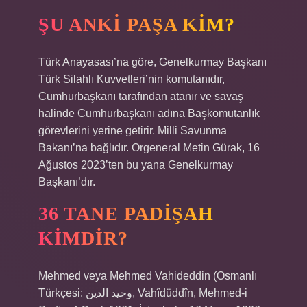
ŞU ANKI PAŞA KIM?
Türk Anayasası’na göre, Genelkurmay Başkanı
Türk Silahlı Kuvvetleri’nin komutanıdır,
Cumhurbaşkanı tarafından atanır ve savaş
halinde Cumhurbaşkanı adına Başkomutanlık
görevlerini yerine getirir. Milli Savunma
Bakanı’na bağlıdır. Orgeneral Metin Gürak, 16
Ağustos 2023’ten bu yana Genelkurmay
Başkanı’dır.
36 TANE PADIŞAH
KIMDIR?
Mehmed veya Mehmed Vahideddin (Osmanlı
Türkçesi: وحيد الدين, Vahîdüddîn, Mehmed-i