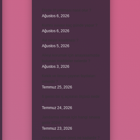
Dizde lif yırtılması nasıl olur ?
Ağustos 6, 2026
Kumru yuvayı kaç günde yapar ?
Ağustos 6, 2026
Avi neyin kısaltması ?
Ağustos 5, 2026
Aileyi korumak için anayasamızda
bulunan maddeler nelerdir ?
Ağustos 3, 2026
Kekik ve limon çayının faydaları
nelerdir ?
Temmuz 25, 2026
6 genin bir iç açısının ölçüsü nedir
?
Temmuz 24, 2026
Jandarma olmak için hangi sınava
girilir 2024 ?
Temmuz 23, 2026
Arka amortisör ömrü ne kadardır ?