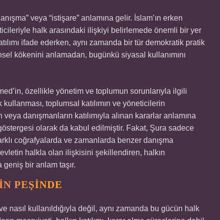
anışma” veya “istişare” anlamına gelir. İslam’ın erken
ileriyle halk arasındaki ilişkiyi belirlemede önemli bir yer
tılımı ifade ederken, aynı zamanda bir tür demokratik pratik
ihsel kökenini anlamadan, bugünkü siyasal kullanımını
in, özellikle yönetim ve toplumun sorunlarıyla ilgili
rak kullanması, toplumsal katılımın ve yöneticilerin
lkın veya danışmanların katılımıyla alınan kararlar anlamına
östergesi olarak da kabul edilmiştir. Fakat, Şura sadece
 Farklı coğrafyalarda ve zamanlarda benzer danışma
etin halkla olan ilişkisini şekillendiren, halkın
geniş bir anlam taşır.
IN PEŞINDE
 ve nasıl kullanıldığıyla değil, aynı zamanda bu gücün halk