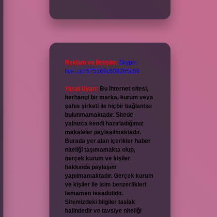
Reklam ve İletişim:
Skype:
live:.cid.575569c608265c69
Yasal Uyarı:
Bu internet sitesi,
herhangi bir marka, kurum veya
şahıs şirketi ile hiçbir bağlantısı
bulunmamaktadır. Sitede
yalnızca kendi hazırladığımız
makaleler paylaşılmaktadır.
Burada yer alan içerikler haber
niteliği taşımamakta olup,
gerçek kurum ve kişiler
hakkında paylaşım
yapılmamaktadır. Gerçek kurum
ve kişiler ile isim benzerlikleri
tamamen tesadüfidir.
Sitemizdeki bilgiler taslak
halindedir ve tavsiye niteliği