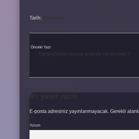
Tarih:
Makaleler
Önceki Yazı
Yargıtaydaki dosya arşivde ne demek ?
Bir yanıt yazın
E-posta adresiniz yayınlanmayacak.
Gerekli alan
Yorum