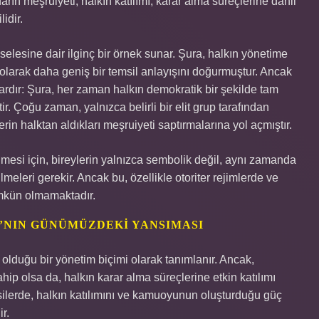
idarın meşruiyeti, halkın katılımı, karar alma süreçlerine dahil
idir.
eselesine dair ilginç bir örnek sunar. Şura, halkın yönetime
 olarak daha geniş bir temsil anlayışını doğurmuştur. Ancak
ardır: Şura, her zaman halkın demokratik bir şekilde tam
ir. Çoğu zaman, yalnızca belirli bir elit grup tarafından
erin halktan aldıkları meşruiyeti saptırmalarına yol açmıştır.
mesi için, bireylerin yalnızca sembolik değil, aynı zamanda
lmeleri gerekir. Ancak bu, özellikle otoriter rejimlerde ve
mkün olmamaktadır.
A’NIN GÜNÜMÜZDEKI YANSIMASI
 olduğu bir yönetim biçimi olarak tanımlanır. Ancak,
p olsa da, halkın karar alma süreçlerine etkin katılımı
asilerde, halkın katılımını ve kamuoyunun oluşturduğu güç
r.