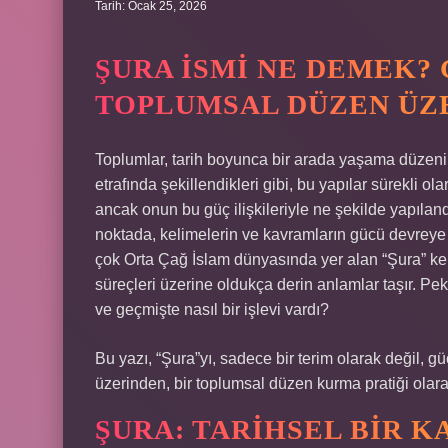
Tarih: Ocak 25, 2026
ŞURA İSMI NE DEMEK? 
TOPLUMSAL DÜZEN ÜZE
Toplumlar, tarih boyunca bir arada yaşama düzenini 
etrafında şekillendikleri gibi, bu yapılar sürekli 
ancak onun bu güç ilişkileriyle ne şekilde yapıland
noktada, kelimelerin ve kavramların gücü devreye
çok Orta Çağ İslam dünyasında yer alan “Şura” kel
süreçleri üzerine oldukça derin anlamlar taşır. 
ve geçmişte nasıl bir işlevi vardı?
Bu yazı, “Şura”yı, sadece bir terim olarak değil, güç 
üzerinden, bir toplumsal düzen kurma pratiği olara
ŞURA: TARIHSEL BIR 