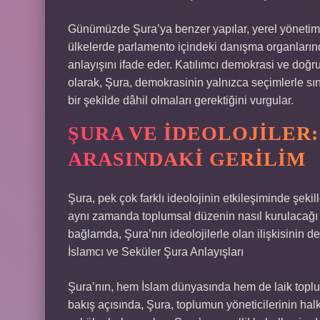
Günümüzde Şura’ya benzer yapılar, yerel yönetimle
ülkelerde parlamento içindeki danışma organlarınd
anlayışını ifade eder. Katılımcı demokrasi ve doğru
olarak, Şura, demokrasinin yalnızca seçimlerle sın
bir şekilde dâhil olmaları gerektiğini vurgular.
ŞURA VE İDEOLOJILER:
ARASINDAKI GERILIM
Şura, pek çok farklı ideolojinin etkileşiminde şekil
aynı zamanda toplumsal düzenin nasıl kurulacağı 
bağlamda, Şura’nın ideolojilerle olan ilişkisinin d
İslamcı ve Seküler Şura Anlayışları
Şura’nın, hem İslam dünyasında hem de laik toplumla
bakış açısında, Şura, toplumun yöneticilerinin halkla