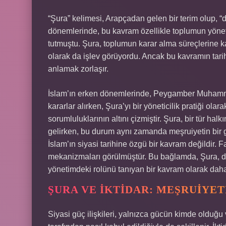
“Şura” kelimesi, Arapçadan gelen bir terim olup, “d
dönemlerinde, bu kavram özellikle toplumun yönetic
tutmuştu. Şura, toplumun karar alma süreçlerine ka
olarak da işlev görüyordu. Ancak bu kavramın tar
anlamak zorlaşır.
İslam’ın erken dönemlerinde, Peygamber Muhammed’
kararlar alırken, Şura’yı bir yöneticilik pratiği ola
sorumluluklarının altını çizmiştir. Şura, bir tür ha
gelirken, bu durum aynı zamanda meşruiyetin bir g
İslam’ın siyasi tarihine özgü bir kavram değildir.
mekanizmaları görülmüştür. Bu bağlamda, Şura, devl
yönetimdeki rolünü tanıyan bir kavram olarak daha 
ŞURA VE İKTIDAR: MEŞRUIYET
Siyasi güç ilişkileri, yalnızca gücün kimde olduğu