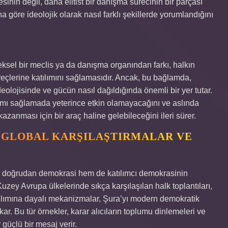
esinin değil, daha elitist bir danışma sürecinin bir parçası
na göre ideolojik olarak nasıl farklı şekillerde yorumlandığını
ksel bir meclis ya da danışma organından farkı, halkın
eçlerine katılımını sağlamasıdır. Ancak, bu bağlamda,
eolojisinde ve gücün nasıl dağıldığında önemli bir yer tutar.
ılımı sağlamada yeterince etkin olamayacağını ve aslında
zanması için bir araç haline gelebileceğini ileri sürer.
 GLOBAL KARŞILAŞTIRMALAR VE
m doğrudan demokrasi hem de katılımcı demokrasinin
 Kuzey Avrupa ülkelerinde sıkça karşılaşılan halk toplantıları,
tılımına dayalı mekanizmalar, Şura’yı modern demokratik
ar. Bu tür örnekler, karar alıcıların toplumu dinlemeleri ve
 güçlü bir mesaj verir.