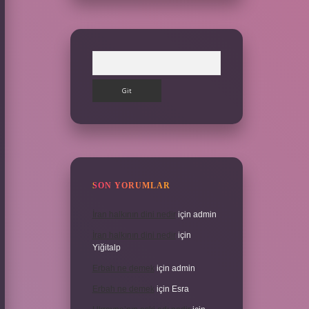
Arama
SON YORUMLAR
İran halkının dini nedir
için
admin
İran halkının dini nedir
için
Yiğitalp
Erbah ne demek
için
admin
Erbah ne demek
için
Esra