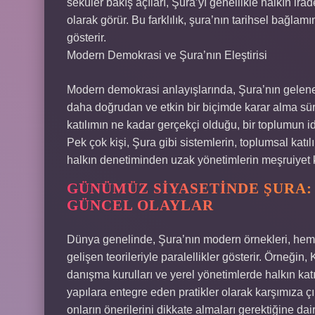
seküler bakış açıları, Şura’yı genellikle halkın irad
olarak görür. Bu farklılık, şura’nın tarihsel bağlamı
gösterir.
Modern Demokrasi ve Şura’nın Eleştirisi
Modern demokrasi anlayışlarında, Şura’nın gelene
daha doğrudan ve etkin bir biçimde karar alma sür
katılımın ne kadar gerçekçi olduğu, bir toplumun id
Pek çok kişi, Şura gibi sistemlerin, toplumsal kat
halkın denetiminden uzak yönetimlerin meşruiyet ka
GÜNÜMÜZ SIYASETINDE ŞURA:
GÜNCEL OLAYLAR
Dünya genelinde, Şura’nın modern örnekleri, he
gelişen teorileriyle paralellikler gösterir. Örneğin,
danışma kurulları ve yerel yönetimlerde halkın ka
yapılara entegre eden pratikler olarak karşımıza çık
onların önerilerini dikkate almaları gerektiğine dair