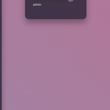
Ukrayna’nın eski adı nedir
için
admin