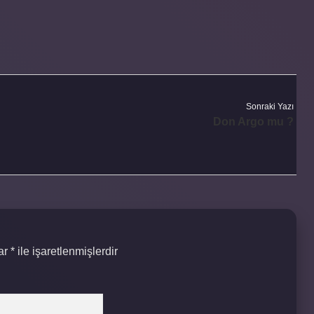
Sonraki Yazı
Don Argo mu ?
lar
*
ile işaretlenmişlerdir