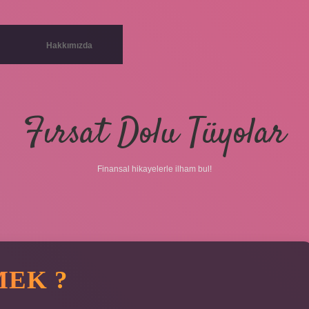
Hakkımızda
Fırsat Dolu Tüyolar
Finansal hikayelerle ilham bul!
MEK ?