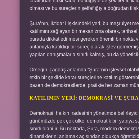
tarafından nasıl kabul edildiğiyle de şekillenir. İkt
olması ve bu süreçlerin şeffaflığıyla doğrudan ilişkil
Şura’nın, iktidar ilişkisindeki yeri, bu meşruiyet m
katılımını sağlayan bir mekanizma olarak, tarihsel
burada dikkat edilmesi gereken önemli bir nokta v
anlamıyla katıldığı bir süreç olarak işlev görmemişt
yapılan danışmalarla sınırlı kalmış, bu da yöneticil
Örneğin, çağdaş anlamda “Şura”nın işlevsel olabil
etkin bir şekilde karar süreçlerine katılım gösterebi
bazen de demokrasilerde, pratikte her zaman mü
KATILIMIN YERI: DEMOKRASI VE ŞUR
Demokrasi, halkın iradesinin yönetimde belirleyici
günümüzde pek çok ülke, demokratik bir yapıya sahi
sınırlı olabilir. Bu noktada, Şura, modern demokr
dinamiklerini anlamak açısından oldukça öğreticidi