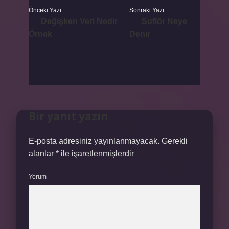
Önceki Yazı
Sonraki Yazı
Değişken Veri Nedir
Suflör Neye
Örnek
Denir
Bir yanıt yazın
E-posta adresiniz yayınlanmayacak.
Gerekli
alanlar
*
ile işaretlenmişlerdir
Yorum