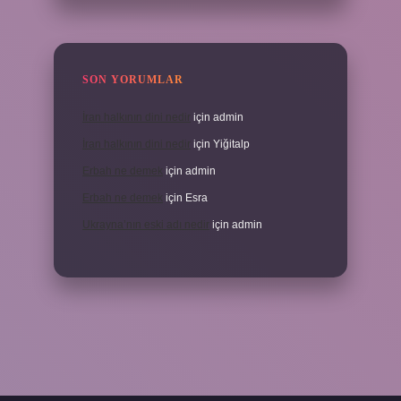
SON YORUMLAR
İran halkının dini nedir
için
admin
İran halkının dini nedir
için
Yiğitalp
Erbah ne demek
için
admin
Erbah ne demek
için
Esra
Ukrayna’nın eski adı nedir
için
admin