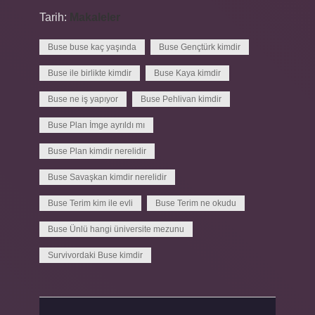
Tarih:
Makaleler
Buse buse kaç yaşında
Buse Gençtürk kimdir
Buse ile birlikte kimdir
Buse Kaya kimdir
Buse ne iş yapıyor
Buse Pehlivan kimdir
Buse Plan İmge ayrıldı mı
Buse Plan kimdir nerelidir
Buse Savaşkan kimdir nerelidir
Buse Terim kim ile evli
Buse Terim ne okudu
Buse Ünlü hangi üniversite mezunu
Survivordaki Buse kimdir