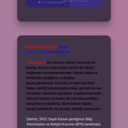
Reklam ve İletişim:
Skype:
live:.cid.575569c608265c69
Yasal Uyarı:
Bu internet sitesi, herhangi bir
marka, kurum veya şahıs şirketi ile hiçbir
bağlantısı bulunmamaktadır. Sitede yalnızca
kendi hazırladığımız makaleler
paylaşılmaktadır. Burada yer alan içerikler
haber niteliği taşımamakta olup, gerçek kurum
ve kişiler hakkında paylaşım yapılmamaktadır.
Gerçek kurum ve kişiler ile isim benzerlikleri
tamamen tesadüfidir. Sitemizdeki bilgiler
taslak halindedir ve tavsiye niteliği taşımazlar.
Sitemiz, 5651 Sayılı Kanun gereğince Bilgi
Teknolojileri ve İletişim Kurumu (BTK) tarafından