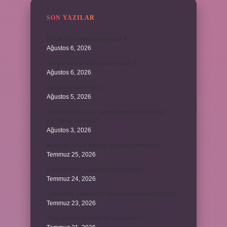
SON YAZILAR
Dizde lif yırtılması nasıl olur ?
Ağustos 6, 2026
Kumru yuvayı kaç günde yapar ?
Ağustos 6, 2026
Avi neyin kısaltması ?
Ağustos 5, 2026
Aileyi korumak için anayasamızda bulunan
maddeler nelerdir ?
Ağustos 3, 2026
Kekik ve limon çayının faydaları nelerdir ?
Temmuz 25, 2026
6 genin bir iç açısının ölçüsü nedir ?
Temmuz 24, 2026
Jandarma olmak için hangi sınava girilir 2024 ?
Temmuz 23, 2026
Arka amortisör ömrü ne kadardır ?