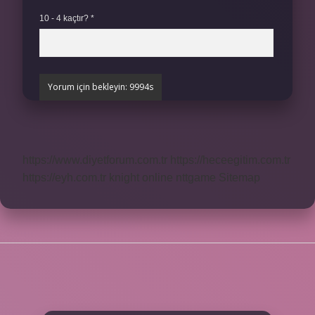
10 - 4 kaçtır?
*
https://www.diyetforum.com.tr
https://heceegitim.com.tr
https://eyh.com.tr
knight online
nttgame
Sitemap
SIDEBAR