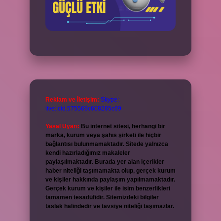
Reklam ve İletişim:
Skype:
live:.cid.575569c608265c69
Yasal Uyarı:
Bu internet sitesi, herhangi bir
marka, kurum veya şahıs şirketi ile hiçbir
bağlantısı bulunmamaktadır. Sitede yalnızca
kendi hazırladığımız makaleler
paylaşılmaktadır. Burada yer alan içerikler
haber niteliği taşımamakta olup, gerçek kurum
ve kişiler hakkında paylaşım yapılmamaktadır.
Gerçek kurum ve kişiler ile isim benzerlikleri
tamamen tesadüfidir. Sitemizdeki bilgiler
taslak halindedir ve tavsiye niteliği taşımazlar.