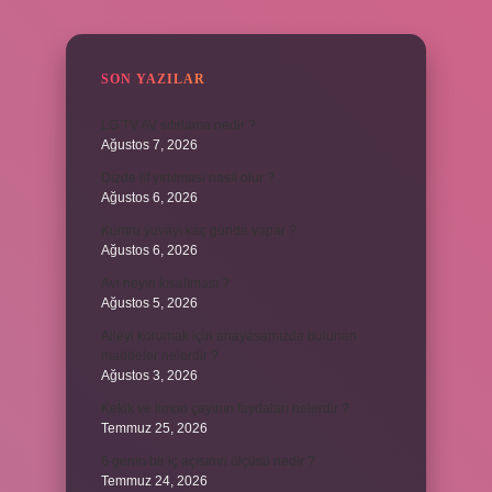
SIDEBAR
SON YAZILAR
LG TV AV sıfırlama nedir ?
Ağustos 7, 2026
Dizde lif yırtılması nasıl olur ?
Ağustos 6, 2026
Kumru yuvayı kaç günde yapar ?
Ağustos 6, 2026
Avi neyin kısaltması ?
Ağustos 5, 2026
Aileyi korumak için anayasamızda bulunan
maddeler nelerdir ?
Ağustos 3, 2026
Kekik ve limon çayının faydaları nelerdir ?
Temmuz 25, 2026
6 genin bir iç açısının ölçüsü nedir ?
Temmuz 24, 2026