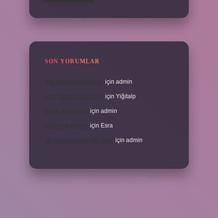
SON YORUMLAR
İran halkının dini nedir
için
admin
İran halkının dini nedir
için
Yiğitalp
Erbah ne demek
için
admin
Erbah ne demek
için
Esra
Ukrayna’nın eski adı nedir
için
admin