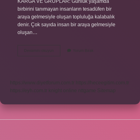
KARGA VE GRUPLAR: Günlük yaşamda
birbirini tanımayan insanların tesadüfen bir
araya gelmesiyle oluşan topluluğa kalabalık
denir. Çok sayıda insan bir araya gelmesiyle
oluşan…
Çok
Devamını okuyun
Yorum Bırak
Sayıda
Insanın
Bir
Araya
Gelmesiyle
https://www.diyetforum.com.tr
https://heceegitim.com.tr
Oluşan
Insan
https://eyh.com.tr
knight online
nttgame
Sitemap
Topluluğuna
Ne
Denir