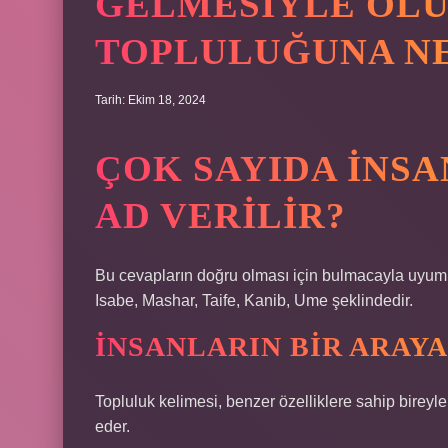
GELMESIYLE OLU
TOPLULUĞUNA NE
Tarih: Ekim 18, 2024
ÇOK SAYIDA INS
AD VERILIR?
Bu cevapların doğru olması için bulmacayla uyumlu 
Isabe, Mashar, Taife, Kanib, Ume şeklindedir.
İNSANLARIN BIR ARAYA
Topluluk kelimesi, benzer özelliklere sahip bireyle
eder.