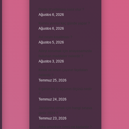
Dizde lif yırtılması nasıl olur ?
Ağustos 6, 2026
Kumru yuvayı kaç günde yapar ?
Ağustos 6, 2026
Avi neyin kısaltması ?
Ağustos 5, 2026
Aileyi korumak için anayasamızda
bulunan maddeler nelerdir ?
Ağustos 3, 2026
Kekik ve limon çayının faydaları
nelerdir ?
Temmuz 25, 2026
6 genin bir iç açısının ölçüsü nedir
?
Temmuz 24, 2026
Jandarma olmak için hangi sınava
girilir 2024 ?
Temmuz 23, 2026
Arka amortisör ömrü ne kadardır ?