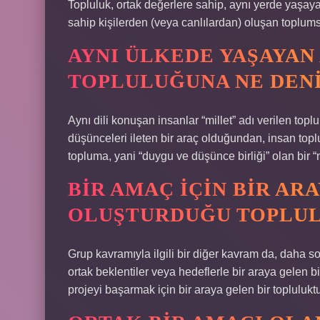
Topluluk, ortak değerlere sahip, aynı yerde yaşay
sahip kişilerden (veya canlılardan) oluşan toplumsa
AYNI ÜLKEDE YAŞAYAN 
TOPLULUĞUNA NE DEN
Aynı dili konuşan insanlar “millet” adı verilen topl
düşünceleri ileten bir araç olduğundan, insan toplul
topluma, yani “duygu ve düşünce birliği” olan bir “
BIR AMAÇ IÇIN BIR AR
OLUŞTURDUĞU TOPLUL
Grup kavramıyla ilgili bir diğer kavram da, daha so
ortak beklentiler veya hedeflerle bir araya gelen bir
projeyi başarmak için bir araya gelen bir topluluktu