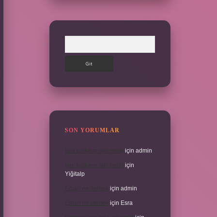
Arama
SON YORUMLAR
İran halkının dini nedir
için
admin
İran halkının dini nedir
için
Yiğitalp
Erbah ne demek
için
admin
Erbah ne demek
için
Esra