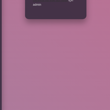
Ukrayna’nın eski adı nedir
için
admin