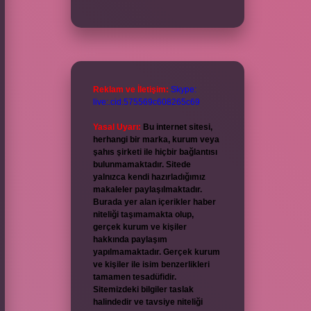
Reklam ve İletişim:
Skype:
live:.cid.575569c608265c69
Yasal Uyarı:
Bu internet sitesi,
herhangi bir marka, kurum veya
şahıs şirketi ile hiçbir bağlantısı
bulunmamaktadır. Sitede
yalnızca kendi hazırladığımız
makaleler paylaşılmaktadır.
Burada yer alan içerikler haber
niteliği taşımamakta olup,
gerçek kurum ve kişiler
hakkında paylaşım
yapılmamaktadır. Gerçek kurum
ve kişiler ile isim benzerlikleri
tamamen tesadüfidir.
Sitemizdeki bilgiler taslak
halindedir ve tavsiye niteliği