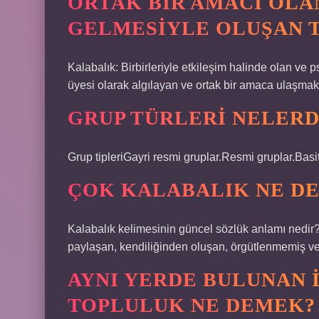
ORTAK BIR AMACI OLA
GELMESIYLE OLUŞAN 
Kalabalık: Birbirleriyle etkileşim halinde olan ve ps
üyesi olarak algılayan ve ortak bir amaca ulaşmak 
GRUP TÜRLERI NELERD
Grup tipleriGayri resmi gruplar.Resmi gruplar.Basit
ÇOK KALABALIK NE D
Kalabalık kelimesinin güncel sözlük anlamı nedir
paylaşan, kendiliğinden oluşan, örgütlenmemiş ve
AYNI YERDE BULUNAN 
TOPLULUK NE DEMEK?