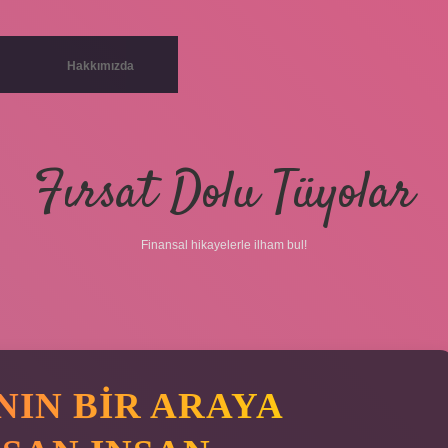
Hakkımızda
Fırsat Dolu Tüyolar
Finansal hikayelerle ilham bul!
NIN BIR ARAYA