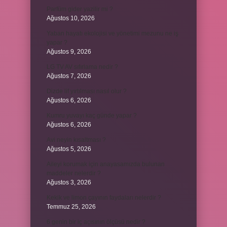
Parfüm gider yazilir mi ?
Ağustos 10, 2026
Yaban hayatı ekolojisi ve yönetimi mezunu ne iş
yapar ?
Ağustos 9, 2026
LG TV AV sıfırlama nedir ?
Ağustos 7, 2026
Dizde lif yırtılması nasıl olur ?
Ağustos 6, 2026
Kumru yuvayı kaç günde yapar ?
Ağustos 6, 2026
Avi neyin kısaltması ?
Ağustos 5, 2026
Aileyi korumak için anayasamızda bulunan
maddeler nelerdir ?
Ağustos 3, 2026
Kekik ve limon çayının faydaları nelerdir ?
Temmuz 25, 2026
6 genin bir iç açısının ölçüsü nedir ?