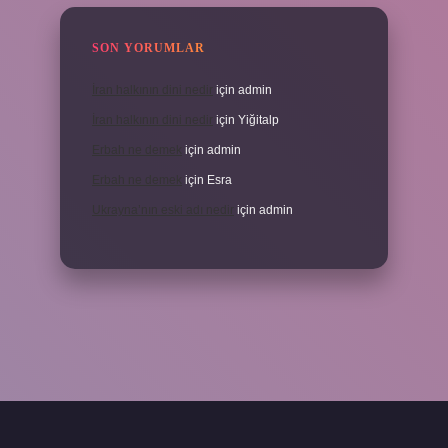
SON YORUMLAR
İran halkının dini nedir
için
admin
İran halkının dini nedir
için
Yiğitalp
Erbah ne demek
için
admin
Erbah ne demek
için
Esra
Ukrayna’nın eski adı nedir
için
admin
 yeni giriş