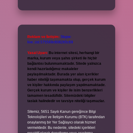
Reklam ve İletişim:
Skype:
live:.cid.575569c608265c69
Yasal Uyarı:
Bu internet sitesi, herhangi bir
marka, kurum veya şahıs şirketi ile hiçbir
bağlantısı bulunmamaktadır. Sitede yalnızca
kendi hazırladığımız makaleler
paylaşılmaktadır. Burada yer alan içerikler
haber niteliği taşımamakta olup, gerçek kurum
ve kişiler hakkında paylaşım yapılmamaktadır.
Gerçek kurum ve kişiler ile isim benzerlikleri
tamamen tesadüfidir. Sitemizdeki bilgiler
taslak halindedir ve tavsiye niteliği taşımazlar.
Sitemiz, 5651 Sayılı Kanun gereğince Bilgi
Teknolojileri ve İletişim Kurumu (BTK) tarafından
onaylanmış bir Yer Sağlayıcı olarak hizmet
vermektedir. Bu nedenle, sitedeki içerikleri