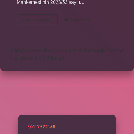
Mahkemesi’nin 2023/53 sayılı…
Bekçi
Devamını okuyun
Yorum Bırak
Yetkileri
Kalktı
Mı
https://www.diyetforum.com.tr
https://heceegitim.com.tr
https://eyh.com.tr
Sitemap
SIDEBAR
SON YAZILAR