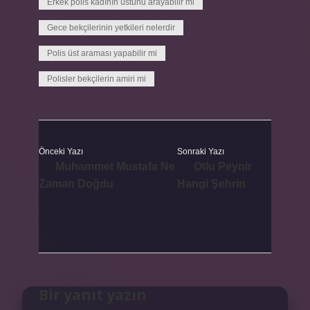
Erkek polis kadının üstünü arayabilir mi
Gece bekçilerinin yetkileri nelerdir
Polis üst araması yapabilir mi
Polisler bekçilerin amiri mi
Önceki Yazı
Sonraki Yazı
Muhammet Mustafa Ne
Otlu Peynir
Zaman Doğdu
Hangi Şehrin
Bir yanıt yazın