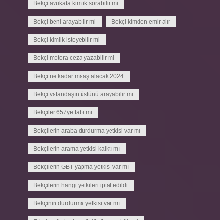
Bekçi avukata kimlik sorabilir mi
Bekçi beni arayabilir mi
Bekçi kimden emir alır
Bekçi kimlik isteyebilir mi
Bekçi motora ceza yazabilir mi
Bekçi ne kadar maaş alacak 2024
Bekçi vatandaşın üstünü arayabilir mi
Bekçiler 657ye tabi mi
Bekçilerin araba durdurma yetkisi var mı
Bekçilerin arama yetkisi kalktı mı
Bekçilerin GBT yapma yetkisi var mı
Bekçilerin hangi yetkileri iptal edildi
Bekçinin durdurma yetkisi var mı