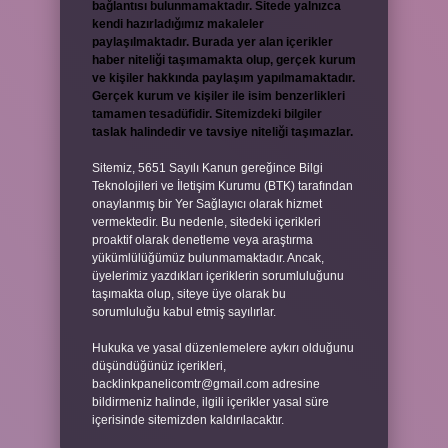
bağlantısı bulunmamaktadır. Sitede yalnızca
kendi hazırladığımız makaleler
paylaşılmaktadır. Burada yer alan içerikler
haber niteliği taşımamakta olup, gerçek kurum
ve kişiler hakkında paylaşım yapılmamaktadır.
Gerçek kurum ve kişiler ile isim benzerlikleri
tamamen tesadüfidir. Sitemizdeki bilgiler
taslak halindedir ve tavsiye niteliği taşımazlar.
Sitemiz, 5651 Sayılı Kanun gereğince Bilgi
Teknolojileri ve İletişim Kurumu (BTK) tarafından
onaylanmış bir Yer Sağlayıcı olarak hizmet
vermektedir. Bu nedenle, sitedeki içerikleri
proaktif olarak denetleme veya araştırma
yükümlülüğümüz bulunmamaktadır. Ancak,
üyelerimiz yazdıkları içeriklerin sorumluluğunu
taşımakta olup, siteye üye olarak bu
sorumluluğu kabul etmiş sayılırlar.
Hukuka ve yasal düzenlemelere aykırı olduğunu
düşündüğünüz içerikleri,
backlinkpanelicomtr@gmail.com
adresine
bildirmeniz halinde, ilgili içerikler yasal süre
içerisinde sitemizden kaldırılacaktır.