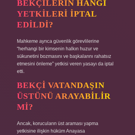
BEKÇILERIN HANGI
YETKILERI IPTAL
EDILDI?
Mahkeme ayrıca güvenlik görevlilerine
“herhangi bir kimsenin halkın huzur ve
sükunetini bozmasını ve başkalarını rahatsız
etmesini önleme” yetkisi veren yasayı da iptal
etti.
BEKÇI VATANDAŞIN
ÜSTÜNÜ ARAYABILIR
MI?
Ancak, korucuların üst araması yapma
yetkisine ilişkin hüküm Anayasa