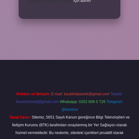
Ukrayna’nın eski adı nedir
için
admin
elexbetgiris.org/
betbox giriş
betexper yeni giriş
Reklam ve İletişim:
E-mail:
backlinkpaneli@gmail.com
Teams:
forumhizmeti@gmail.com
Whatsapp: 0262 606 0 726
Telegram:
@karabul
Yasal Uyarı:
Sitemiz, 5651 Sayılı Kanun gereğince Bilgi Teknolojileri ve
İletişim Kurumu (BTK) tarafından onaylanmış bir Yer Sağlayıcı olarak
hizmet vermektedir. Bu nedenle, sitedeki içerikleri proaktif olarak