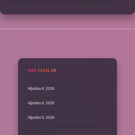
https://eyh.com.tr
knight online
nttgame
Sitemap
SIDEBAR
SON YAZILAR
Dizde lif yırtılması nasıl olur ?
Ağustos 6, 2026
Kumru yuvayı kaç günde yapar ?
Ağustos 6, 2026
Avi neyin kısaltması ?
Ağustos 5, 2026
Aileyi korumak için anayasamızda bulunan
maddeler nelerdir ?