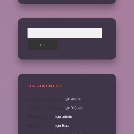
Arama
SON YORUMLAR
İran halkının dini nedir
için
admin
İran halkının dini nedir
için
Yiğitalp
Erbah ne demek
için
admin
Erbah ne demek
için
Esra