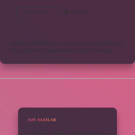
Yalnızlığı
Devamını okuyun
Yorum Bırak
Seven
Burç
Hangisi
https://www.diyetforum.com.tr
https://heceegitim.com.tr
https://eyh.com.tr
knight online
nttgame
Sitemap
SIDEBAR
SON YAZILAR
Yaban hayatı ekolojisi ve yönetimi mezunu ne iş