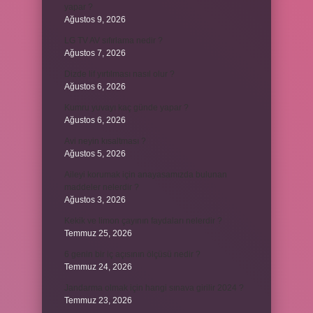
yapar ?
Ağustos 9, 2026
LG TV AV sıfırlama nedir ?
Ağustos 7, 2026
Dizde lif yırtılması nasıl olur ?
Ağustos 6, 2026
Kumru yuvayı kaç günde yapar ?
Ağustos 6, 2026
Avi neyin kısaltması ?
Ağustos 5, 2026
Aileyi korumak için anayasamızda bulunan
maddeler nelerdir ?
Ağustos 3, 2026
Kekik ve limon çayının faydaları nelerdir ?
Temmuz 25, 2026
6 genin bir iç açısının ölçüsü nedir ?
Temmuz 24, 2026
Jandarma olmak için hangi sınava girilir 2024 ?
Temmuz 23, 2026