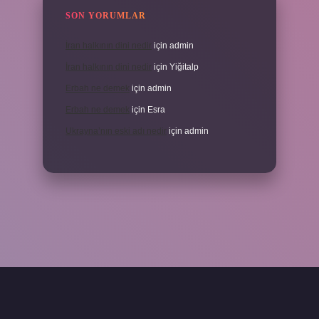
SON YORUMLAR
İran halkının dini nedir
için
admin
İran halkının dini nedir
için
Yiğitalp
Erbah ne demek
için
admin
Erbah ne demek
için
Esra
Ukrayna’nın eski adı nedir
için
admin
eni giriş