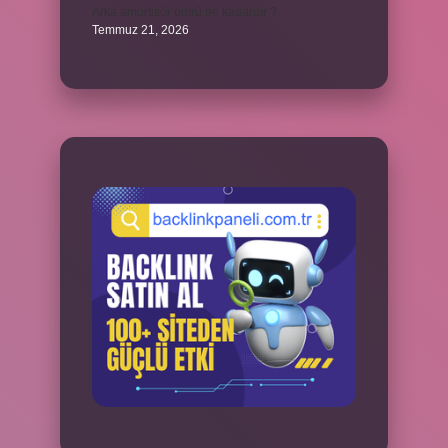
Arka amortisör ömrü ne kadardır ?
Temmuz 21, 2026