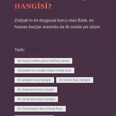
HANGISI?
Zodyak’ın en duygusal burcu olan Balık, en
hassas burçlar arasında da ilk sırada yer alıyor.
Tarih:
Makaleler
Bir insan neden yalnız kalmayı sever
Dünyanın en zengin insanı hangi burç
En alıngan burç hangisi
En cilveli burç hangisi
En özgüvenli burç hangisi
En sevgi dolu burç hangisi
En Sevilmeyen Burç Hangi Burç