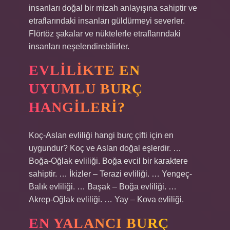
insanları doğal bir mizah anlayışına sahiptir ve
etraflarındaki insanları güldürmeyi severler.
Flörtöz şakalar ve nüktelerle etraflarındaki
insanları neşelendirebilirler.
EVLILIKTE EN
UYUMLU BURÇ
HANGILERI?
Koç-Aslan evliliği hangi burç çifti için en
uygundur? Koç ve Aslan doğal eşlerdir. …
Boğa-Oğlak evliliği. Boğa evcil bir karaktere
sahiptir. … İkizler – Terazi evliliği. … Yengeç-
Balık evliliği. … Başak – Boğa evliliği. …
Akrep-Oğlak evliliği. … Yay – Kova evliliği.
EN YALANCI BURÇ