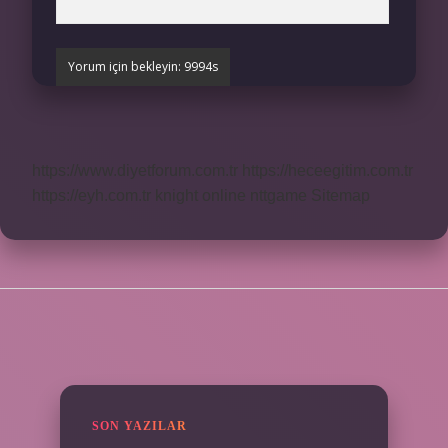
https://www.diyetforum.com.tr
https://heceegitim.com.tr
https://eyh.com.tr
knight online
nttgame
Sitemap
SIDEBAR
SON YAZILAR