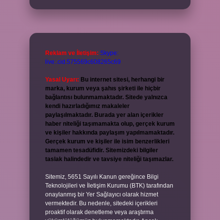
Reklam ve İletişim:
Skype:
live:.cid.575569c608265c69
Yasal Uyarı:
Bu internet sitesi, herhangi bir
marka, kurum veya şahıs şirketi ile hiçbir
bağlantısı bulunmamaktadır. Sitede yalnızca
kendi hazırladığımız makaleler
paylaşılmaktadır. Burada yer alan içerikler
haber niteliği taşımamakta olup, gerçek kurum
ve kişiler hakkında paylaşım yapılmamaktadır.
Gerçek kurum ve kişiler ile isim benzerlikleri
tamamen tesadüfidir. Sitemizdeki bilgiler
taslak halindedir ve tavsiye niteliği taşımazlar.
Sitemiz, 5651 Sayılı Kanun gereğince Bilgi
Teknolojileri ve İletişim Kurumu (BTK) tarafından
onaylanmış bir Yer Sağlayıcı olarak hizmet
vermektedir. Bu nedenle, sitedeki içerikleri
proaktif olarak denetleme veya araştırma