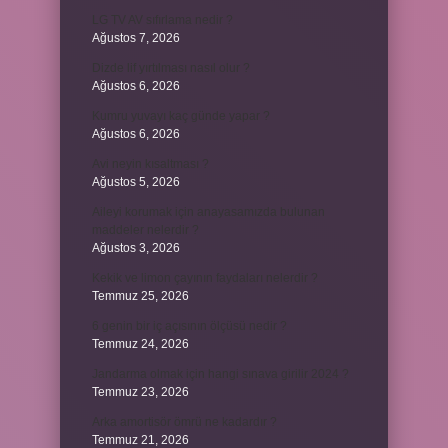
LG TV AV sıfırlama nedir ?
Ağustos 7, 2026
Dizde lif yırtılması nasıl olur ?
Ağustos 6, 2026
Kumru yuvayı kaç günde yapar ?
Ağustos 6, 2026
Avi neyin kısaltması ?
Ağustos 5, 2026
Aileyi korumak için anayasamızda bulunan
maddeler nelerdir ?
Ağustos 3, 2026
Kekik ve limon çayının faydaları nelerdir ?
Temmuz 25, 2026
6 genin bir iç açısının ölçüsü nedir ?
Temmuz 24, 2026
Jandarma olmak için hangi sınava girilir 2024 ?
Temmuz 23, 2026
Arka amortisör ömrü ne kadardır ?
Temmuz 21, 2026