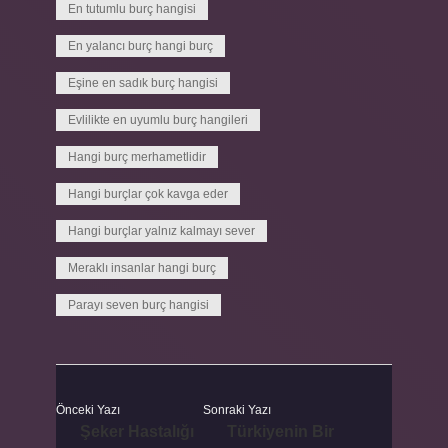
En tutumlu burç hangisi
En yalancı burç hangi burç
Eşine en sadık burç hangisi
Evlilikte en uyumlu burç hangileri
Hangi burç merhametlidir
Hangi burçlar çok kavga eder
Hangi burçlar yalnız kalmayı sever
Meraklı insanlar hangi burç
Parayı seven burç hangisi
Önceki Yazı
Sonraki Yazı
Şeker Hastalığı
Türkiyenin Bir