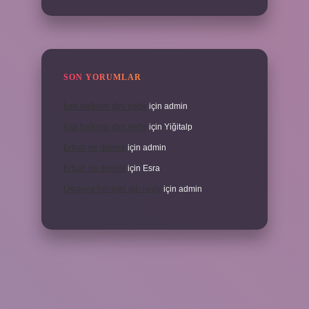
SON YORUMLAR
İran halkının dini nedir
için
admin
İran halkının dini nedir
için
Yiğitalp
Erbah ne demek
için
admin
Erbah ne demek
için
Esra
Ukrayna’nın eski adı nedir
için
admin