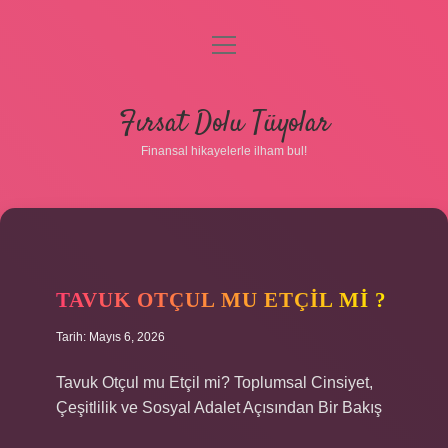
menüyü
aç
Anasayfa
Fırsat Dolu Tüyolar
Gizlilik Politikası
Finansal hikayelerle ilham bul!
Yasal Uyarı
Hakkımızda
TAVUK OTÇUL MU ETÇIL MI ?
Tarih: Mayıs 6, 2026
Tavuk Otçul mu Etçil mi? Toplumsal Cinsiyet,
Çeşitlilik ve Sosyal Adalet Açısından Bir Bakış