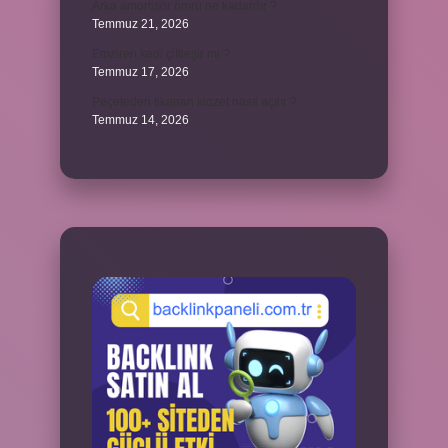
Arka amortisör ömrü ne kadardır ?
Temmuz 21, 2026
Emziren kedi çiftleşir mi ?
Temmuz 17, 2026
Peçeteden tikanan klozet nasıl açılır ?
Temmuz 14, 2026