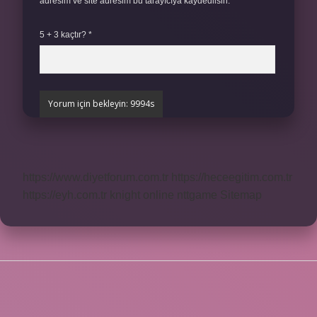
adresim ve site adresim bu tarayıcıya kaydedilsin.
5 + 3 kaçtır?
*
https://www.diyetforum.com.tr
https://heceegitim.com.tr
https://eyh.com.tr
knight online
nttgame
Sitemap
SIDEBAR