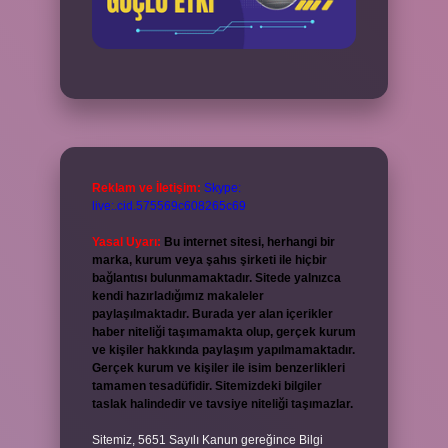
Reklam ve İletişim:
Skype:
live:.cid.575569c608265c69
Yasal Uyarı:
Bu internet sitesi, herhangi bir
marka, kurum veya şahıs şirketi ile hiçbir
bağlantısı bulunmamaktadır. Sitede yalnızca
kendi hazırladığımız makaleler
paylaşılmaktadır. Burada yer alan içerikler
haber niteliği taşımamakta olup, gerçek kurum
ve kişiler hakkında paylaşım yapılmamaktadır.
Gerçek kurum ve kişiler ile isim benzerlikleri
tamamen tesadüfidir. Sitemizdeki bilgiler
taslak halindedir ve tavsiye niteliği taşımazlar.
Sitemiz, 5651 Sayılı Kanun gereğince Bilgi