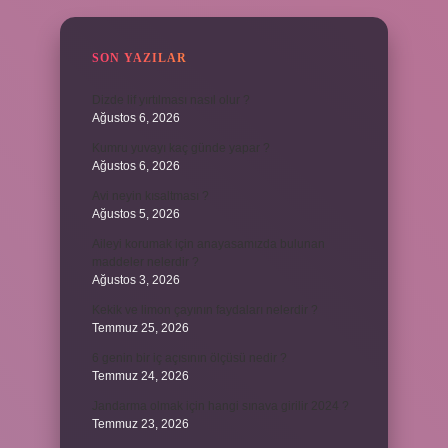
SON YAZILAR
Dizde lif yırtılması nasıl olur ?
Ağustos 6, 2026
Kumru yuvayı kaç günde yapar ?
Ağustos 6, 2026
Avi neyin kısaltması ?
Ağustos 5, 2026
Aileyi korumak için anayasamızda bulunan
maddeler nelerdir ?
Ağustos 3, 2026
Kekik ve limon çayının faydaları nelerdir ?
Temmuz 25, 2026
6 genin bir iç açısının ölçüsü nedir ?
Temmuz 24, 2026
Jandarma olmak için hangi sınava girilir 2024 ?
Temmuz 23, 2026