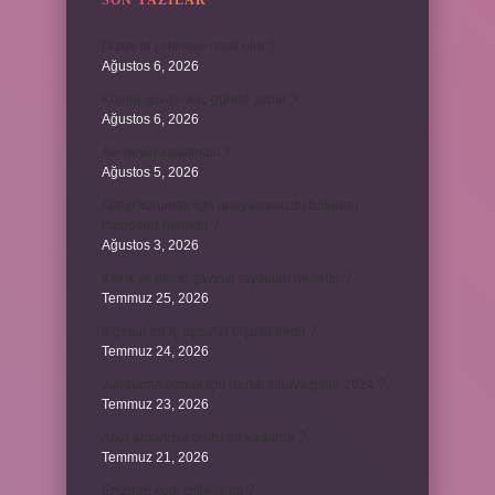
SON YAZILAR
Dizde lif yırtılması nasıl olur ?
Ağustos 6, 2026
Kumru yuvayı kaç günde yapar ?
Ağustos 6, 2026
Avi neyin kısaltması ?
Ağustos 5, 2026
Aileyi korumak için anayasamızda bulunan
maddeler nelerdir ?
Ağustos 3, 2026
Kekik ve limon çayının faydaları nelerdir ?
Temmuz 25, 2026
6 genin bir iç açısının ölçüsü nedir ?
Temmuz 24, 2026
Jandarma olmak için hangi sınava girilir 2024 ?
Temmuz 23, 2026
Arka amortisör ömrü ne kadardır ?
Temmuz 21, 2026
Emziren kedi çiftleşir mi ?