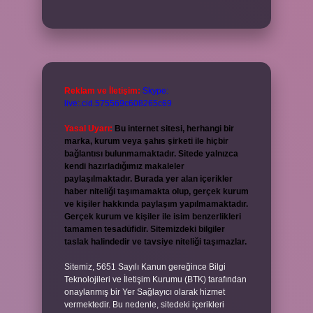
Reklam ve İletişim:
Skype:
live:.cid.575569c608265c69
Yasal Uyarı:
Bu internet sitesi, herhangi bir
marka, kurum veya şahıs şirketi ile hiçbir
bağlantısı bulunmamaktadır. Sitede yalnızca
kendi hazırladığımız makaleler
paylaşılmaktadır. Burada yer alan içerikler
haber niteliği taşımamakta olup, gerçek kurum
ve kişiler hakkında paylaşım yapılmamaktadır.
Gerçek kurum ve kişiler ile isim benzerlikleri
tamamen tesadüfidir. Sitemizdeki bilgiler
taslak halindedir ve tavsiye niteliği taşımazlar.
Sitemiz, 5651 Sayılı Kanun gereğince Bilgi
Teknolojileri ve İletişim Kurumu (BTK) tarafından
onaylanmış bir Yer Sağlayıcı olarak hizmet
vermektedir. Bu nedenle, sitedeki içerikleri