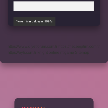
https://www.diyetforum.com.tr
https://heceegitim.com.tr
https://eyh.com.tr
knight online
nttgame
Sitemap
SIDEBAR