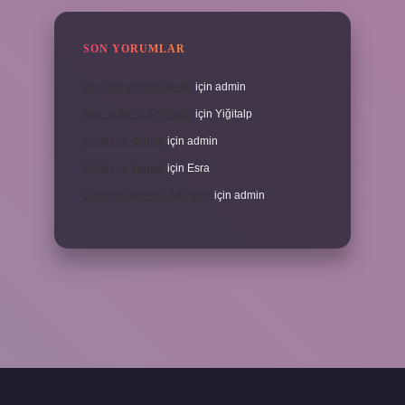
SON YORUMLAR
İran halkının dini nedir
için
admin
İran halkının dini nedir
için
Yiğitalp
Erbah ne demek
için
admin
Erbah ne demek
için
Esra
Ukrayna’nın eski adı nedir
için
admin
https://elexbetgiris.org/
betbox giriş
betexper yeni giriş