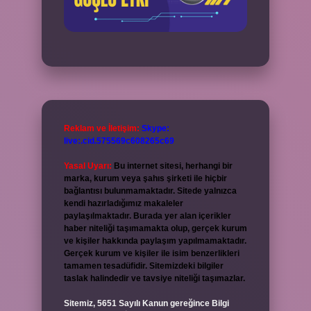
Reklam ve İletişim:
Skype:
live:.cid.575569c608265c69
Yasal Uyarı:
Bu internet sitesi, herhangi bir
marka, kurum veya şahıs şirketi ile hiçbir
bağlantısı bulunmamaktadır. Sitede yalnızca
kendi hazırladığımız makaleler
paylaşılmaktadır. Burada yer alan içerikler
haber niteliği taşımamakta olup, gerçek kurum
ve kişiler hakkında paylaşım yapılmamaktadır.
Gerçek kurum ve kişiler ile isim benzerlikleri
tamamen tesadüfidir. Sitemizdeki bilgiler
taslak halindedir ve tavsiye niteliği taşımazlar.
Sitemiz, 5651 Sayılı Kanun gereğince Bilgi