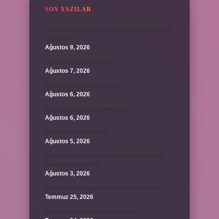
SON YAZILAR
Yaban hayatı ekolojisi ve yönetimi mezunu ne
iş yapar ?
Ağustos 9, 2026
LG TV AV sıfırlama nedir ?
Ağustos 7, 2026
Dizde lif yırtılması nasıl olur ?
Ağustos 6, 2026
Kumru yuvayı kaç günde yapar ?
Ağustos 6, 2026
Avi neyin kısaltması ?
Ağustos 5, 2026
Aileyi korumak için anayasamızda bulunan
maddeler nelerdir ?
Ağustos 3, 2026
Kekik ve limon çayının faydaları nelerdir ?
Temmuz 25, 2026
6 genin bir iç açısının ölçüsü nedir ?