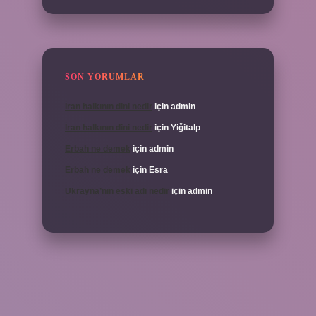
SON YORUMLAR
İran halkının dini nedir
için
admin
İran halkının dini nedir
için
Yiğitalp
Erbah ne demek
için
admin
Erbah ne demek
için
Esra
Ukrayna’nın eski adı nedir
için
admin