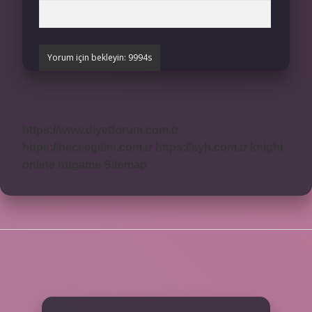
https://www.diyetforum.com.tr
https://heceegitim.com.tr
https://eyh.com.tr
knight
online
nttgame
Sitemap
SIDEBAR