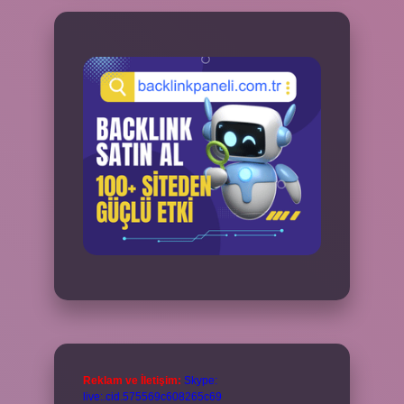
Reklam ve İletişim:
Skype:
live:.cid.575569c608265c69