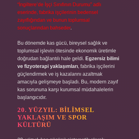
“İngiltere’de İşçi Sınıfının Durumu” adlı
eserinde, fabrika işçilerinin bedensel
zayıflığından ve bunun toplumsal
sonuçlarından bahseder
.
Bu dönemde kas gücü, bireysel sağlık ve
toplumsal işlevin ötesinde ekonomik üretimle
doğrudan bağlantılı hale geldi.
Egzersiz bilimi
ve fizyoterapi yaklaşımları
, fabrika işçilerini
güçlendirmek ve iş kazalarını azaltmak
amacıyla gelişmeye başladı. Bu, modern zayıf
kas sorununa karşı kurumsal müdahalelerin
başlangıcıdır.
20. YÜZYIL: BILIMSEL
YAKLAŞIM VE SPOR
KÜLTÜRÜ