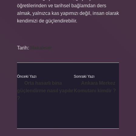
öğretilerinden ve tarihsel bağlamdan ders
almak, yalnızca kas yapımızı değil, insan olarak
kendimizi de güçlendirebilir.
Tarih:
Makaleler
Önceki Yazı
Sonraki Yazı
Orta hasarlı bina
Ankara Merkez
güçlendirme nasıl yapılır
Komutanı kimdir ?
?