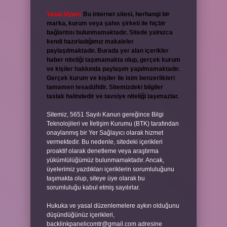
Yasal Uyarı:
Bu internet sitesi, herhangi bir
marka, kurum veya şahıs şirketi ile hiçbir
bağlantısı bulunmamaktadır. Sitede yalnızca
kendi hazırladığımız makaleler
paylaşılmaktadır. Burada yer alan içerikler
haber niteliği taşımamakta olup, gerçek kurum
ve kişiler hakkında paylaşım yapılmamaktadır.
Gerçek kurum ve kişiler ile isim benzerlikleri
tamamen tesadüfidir. Sitemizdeki bilgiler
taslak halindedir ve tavsiye niteliği taşımazlar.
Sitemiz, 5651 Sayılı Kanun gereğince Bilgi
Teknolojileri ve İletişim Kurumu (BTK) tarafından
onaylanmış bir Yer Sağlayıcı olarak hizmet
vermektedir. Bu nedenle, sitedeki içerikleri
proaktif olarak denetleme veya araştırma
yükümlülüğümüz bulunmamaktadır. Ancak,
üyelerimiz yazdıkları içeriklerin sorumluluğunu
taşımakta olup, siteye üye olarak bu
sorumluluğu kabul etmiş sayılırlar.
Hukuka ve yasal düzenlemelere aykırı olduğunu
düşündüğünüz içerikleri,
backlinkpanelicomtr@gmail.com
adresine