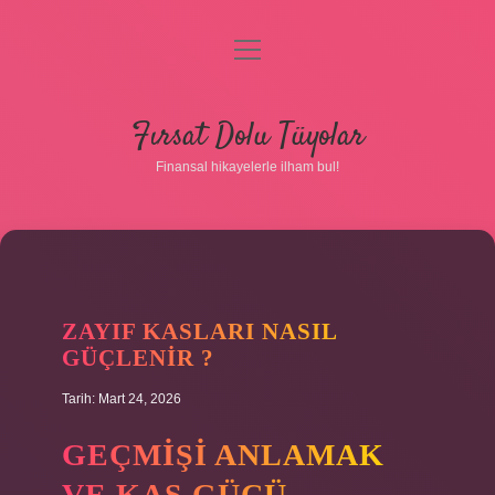
menüyü
aç
Anasayfa
Fırsat Dolu Tüyolar
Gizlilik Politikası
Finansal hikayelerle ilham bul!
Yasal Uyarı
Hakkımızda
ZAYIF KASLARI NASIL
GÜÇLENIR ?
Tarih: Mart 24, 2026
GEÇMIŞI ANLAMAK
VE KAS GÜCÜ