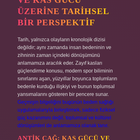
ÜZERINE TARIHSEL
BIR PERSPEKTIF
Tarih, yalnızca olayların kronolojik dizisi
değildir; aynı zamanda insan bedeninin ve
zihninin zaman içindeki dönüşümünü
anlamamıza aracılık eder. Zayıf kasları
güçlendirme konusu, modern spor biliminin
sınırlarını aşan, yüzyıllar boyunca toplumların
bedenle kurduğu ilişkiyi ve bunun toplumsal
yansımalarını gösteren bir pencere sunar.
Geçmişin bilgeliğini bugünün beden sağlığı
uygulamalarıyla birleştirmek, sadece fiziksel
güç kazanımını değil, toplumsal ve kültürel
dönüşümleri de anlamamıza olanak tanır.
ANTIK ÇAĞ: KAS GÜCÜ VE