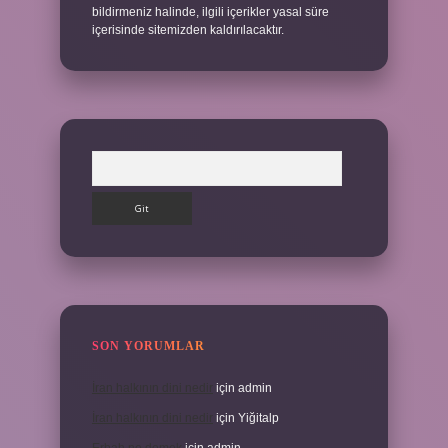
bildirmeniz halinde, ilgili içerikler yasal süre
içerisinde sitemizden kaldırılacaktır.
Arama
SON YORUMLAR
İran halkının dini nedir
için
admin
İran halkının dini nedir
için
Yiğitalp