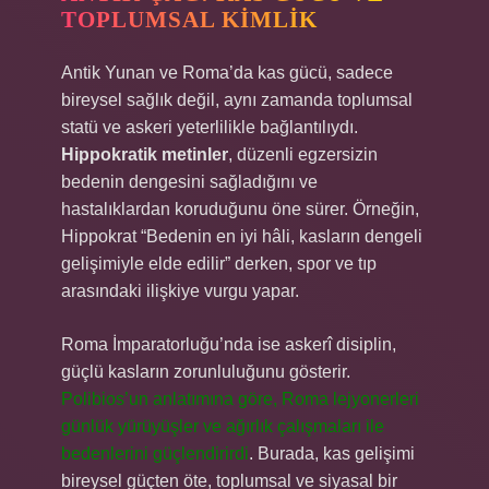
TOPLUMSAL KIMLIK
Antik Yunan ve Roma’da kas gücü, sadece
bireysel sağlık değil, aynı zamanda toplumsal
statü ve askeri yeterlilikle bağlantılıydı.
Hippokratik metinler
, düzenli egzersizin
bedenin dengesini sağladığını ve
hastalıklardan koruduğunu öne sürer. Örneğin,
Hippokrat “Bedenin en iyi hâli, kasların dengeli
gelişimiyle elde edilir” derken, spor ve tıp
arasındaki ilişkiye vurgu yapar.
Roma İmparatorluğu’nda ise askerî disiplin,
güçlü kasların zorunluluğunu gösterir.
Polibios’un anlatımına göre, Roma lejyonerleri
günlük yürüyüşler ve ağırlık çalışmaları ile
bedenlerini güçlendirirdi
. Burada, kas gelişimi
bireysel güçten öte, toplumsal ve siyasal bir