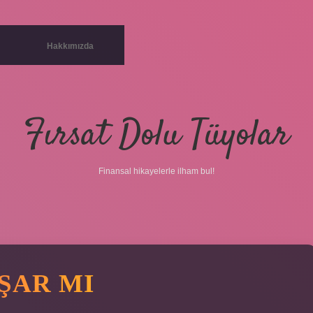
Hakkımızda
Fırsat Dolu Tüyolar
Finansal hikayelerle ilham bul!
ŞAR MI