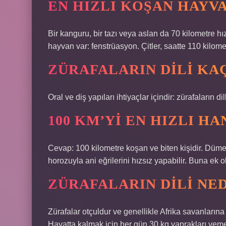
EN HIZLI KOŞAN HAYV
Bir kanguru, bir tazı veya aslan da 70 kilometre hız
hayvan var: fenstrüasyon. Çitler, saatte 110 kilome
ZÜRAFALARIN DILI KA
Oral ve diş yapıları ihtiyaçlar içindir: zürafaların d
100 KM’YI EN HIZLI HA
Cevap: 100 kilometre koşan ve biten kişidir. Düme
horozuyla ani eğrilerini hızsız yapabilir. Buna ek 
ZÜRAFALARIN DILI NE
Zürafalar otçuldur ve genellikle Afrika savanlarına
Hayatta kalmak için her gün 30 kg yaprakları yemek