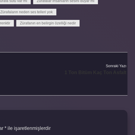
ürafa sütü var mı
Zürafalar insanların sesini duyar mı
Zürafaların neden ses telleri yok
renktir
Zürafanın en belirgin özelliği nedir
Sonraki Yazı
1 Ton Bitüm Kaç Ton Asfalt
lar
*
ile işaretlenmişlerdir