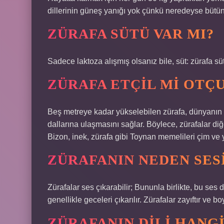
dillerinin güneş yanığı yok çünkü neredeyse bütün 
ZÜRAFA SÜTÜ VAR MI?
Sadece laktoza alışmış olsanız bile, süt: zürafa süt
ZÜRAFA ETÇIL MI OTÇ
Beş metreye kadar yükselebilen zürafa, dünyanın e
dallarına ulaşmasını sağlar. Böylece, zürafalar di
Bizon, inek, zürafa gibi Toynan memelileri çim ve 
ZÜRAFANIN NEDEN SES
Zürafalar ses çıkarabilir; Bununla birlikte, bu ses
genellikle geceleri çıkarılır. Zürafalar zayıftır ve 
ZÜRAFANIN DILI HANG