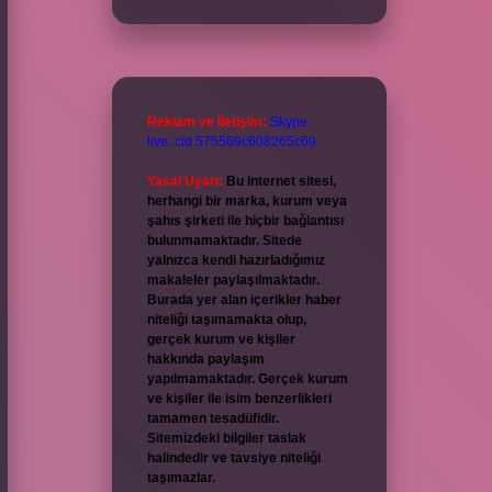
Reklam ve İletişim:
Skype:
live:.cid.575569c608265c69
Yasal Uyarı:
Bu internet sitesi,
herhangi bir marka, kurum veya
şahıs şirketi ile hiçbir bağlantısı
bulunmamaktadır. Sitede
yalnızca kendi hazırladığımız
makaleler paylaşılmaktadır.
Burada yer alan içerikler haber
niteliği taşımamakta olup,
gerçek kurum ve kişiler
hakkında paylaşım
yapılmamaktadır. Gerçek kurum
ve kişiler ile isim benzerlikleri
tamamen tesadüfidir.
Sitemizdeki bilgiler taslak
halindedir ve tavsiye niteliği
taşımazlar.