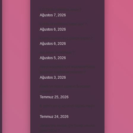
LG TV AV sıfırlama nedir ?
Ağustos 7, 2026
Dizde lif yırtılması nasıl olur ?
Ağustos 6, 2026
Kumru yuvayı kaç günde yapar ?
Ağustos 6, 2026
Avi neyin kısaltması ?
Ağustos 5, 2026
Aileyi korumak için anayasamızda
bulunan maddeler nelerdir ?
Ağustos 3, 2026
Kekik ve limon çayının faydaları
nelerdir ?
Temmuz 25, 2026
6 genin bir iç açısının ölçüsü nedir
?
Temmuz 24, 2026
Jandarma olmak için hangi sınava
girilir 2024 ?