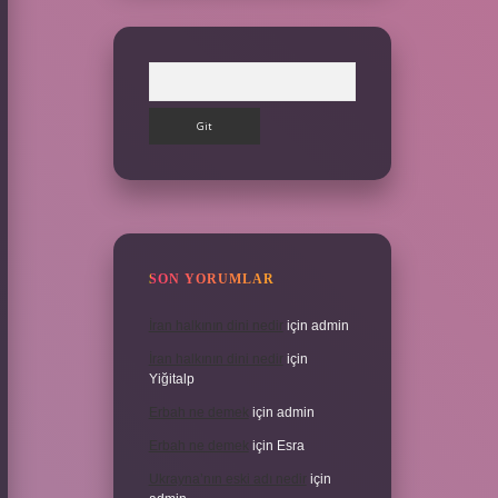
Arama
SON YORUMLAR
İran halkının dini nedir
için
admin
İran halkının dini nedir
için
Yiğitalp
Erbah ne demek
için
admin
Erbah ne demek
için
Esra
Ukrayna’nın eski adı nedir
için