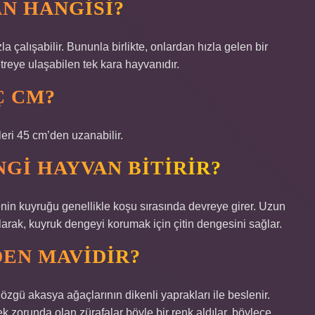
AN HANGISI?
la çalışabilir. Bununla birlikte, onlardan hızla gelen bir
treye ulaşabilen tek kara hayvanıdır.
Ç CM?
illeri 45 cm’den uzanabilir.
NGI HAYVAN BITIRIR?
nin kuyruğu genellikle koşu sırasında devreye girer. Uzun
olarak, kuyruk dengeyi korumak için çitin dengesini sağlar.
DEN MAVIDIR?
 özgü akasya ağaçlarının dikenli yaprakları ile beslenir.
 zorunda olan zürafalar böyle bir renk aldılar, böylece