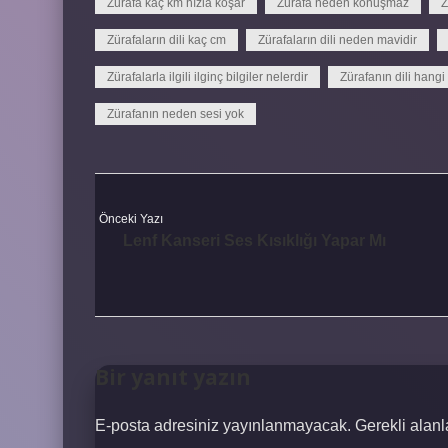
Zürafa kaç km hızla koşar
Zürafa neden konuşmaz
Z
Zürafaların dili kaç cm
Zürafaların dili neden mavidir
Zürafalarla ilgili ilginç bilgiler nelerdir
Zürafanın dili hangi 
Zürafanın neden sesi yok
Önceki Yazı
Lenf Kanseri Ses Kısıklığı Yapar Mı
Bir yanıt yazın
E-posta adresiniz yayınlanmayacak.
Gerekli alan