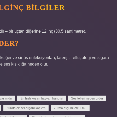
ILGINÇ BILGILER
r – bir uçtan diğerine 12 inç (30.5 santimetre).
IDER?
iğer ve sinüs enfeksiyonları, larenjit, reflü, alerji ve sigara
de ses kısıklığa neden olur.
 var mıdır
En hızlı koşan hayvan hangisi
Ses telleri neden gider
Zürafa cinsel organı kaç cm
Zürafa etçil mi otçul mu