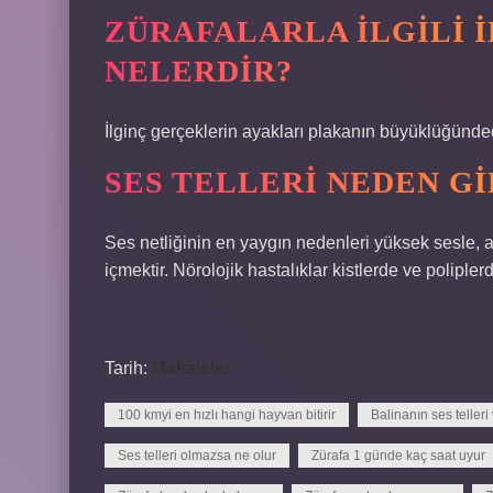
ZÜRAFALARLA ILGILI 
NELERDIR?
İlginç gerçeklerin ayakları plakanın büyüklüğündedi
SES TELLERI NEDEN G
Ses netliğinin en yaygın nedenleri yüksek sesle, akc
içmektir. Nörolojik hastalıklar kistlerde ve polipler
Tarih:
Makaleler
100 kmyi en hızlı hangi hayvan bitirir
Balinanın ses telleri
Ses telleri olmazsa ne olur
Zürafa 1 günde kaç saat uyur