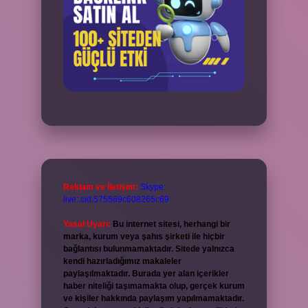
Reklam ve İletişim:
Skype:
live:.cid.575569c608265c69
Yasal Uyarı:
Bu internet sitesi, herhangi bir
marka, kurum veya şahıs şirketi ile hiçbir
bağlantısı bulunmamaktadır. Sitede yalnızca
kendi hazırladığımız makaleler
paylaşılmaktadır. Burada yer alan içerikler
haber niteliği taşımamakta olup, gerçek kurum
ve kişiler hakkında paylaşım yapılmamaktadır.