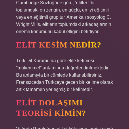
Cambridge Sözlüğüne göre, ‘elitler’ ‘bir
toplumdaki en zengin, en güçlü, en iyi eğitimli
veya en eğitimli grup’tur. Amerikalı sosyolog C.
Wright Mills, elitlerin toplumdaki arkadaşlarının
önemli konumunu kabul ettiğini belirtiyor.
ELIT KESIM NEDIR?
Türk Dil Kurumu’na göre elite kelimesi
“mükemmel” anlamında değerlendirilmektedir.
Bu anlamıyla bir cümlede kullanabilirsiniz.
Fransızcadan Türkçeye geçen bir kelime olarak
artık tamamen yerleşmiş bir kelimedir.
ELIT DOLAŞIMI
TEORISI KIMIN?
Vilfredo Pareto’nun elit sirkülasyon teorisi sınırlı