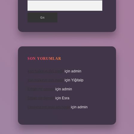
Arama
SON YORUMLAR
İran halkının dini nedir
için
admin
İran halkının dini nedir
için
Yiğitalp
Erbah ne demek
için
admin
Erbah ne demek
için
Esra
Ukrayna’nın eski adı nedir
için
admin