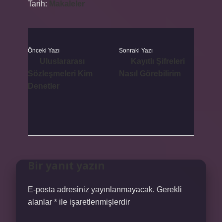
Tarih:
Makaleler
Önceki Yazı
Sonraki Yazı
Uluslararası
Kayıtlı Şifreleri
Sözleşmeleri Kim
Nasıl Görebilirim
Denetler
Bir yanıt yazın
E-posta adresiniz yayınlanmayacak.
Gerekli
alanlar
*
ile işaretlenmişlerdir