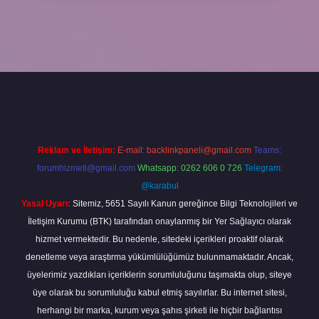
s://elexbetgiris.org/
betbox giriş
betexper yeni giriş
Reklam ve İletişim:
E-mail:
backlinkpaneli@gmail.com
Teams:
forumhizmeti@gmail.com
Whatsapp: 0262 606 0 726
Telegram:
@karabul
Yasal Uyarı:
Sitemiz, 5651 Sayılı Kanun gereğince Bilgi Teknolojileri ve
İletişim Kurumu (BTK) tarafından onaylanmış bir Yer Sağlayıcı olarak
hizmet vermektedir. Bu nedenle, sitedeki içerikleri proaktif olarak
denetleme veya araştırma yükümlülüğümüz bulunmamaktadır. Ancak,
üyelerimiz yazdıkları içeriklerin sorumluluğunu taşımakta olup, siteye
üye olarak bu sorumluluğu kabul etmiş sayılırlar. Bu internet sitesi,
herhangi bir marka, kurum veya şahıs şirketi ile hiçbir bağlantısı