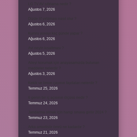
LG TV AV sıfırlama nedir ?
Ağustos 7, 2026
Dizde lif yırtılması nasıl olur ?
Ağustos 6, 2026
Kumru yuvayı kaç günde yapar ?
Ağustos 6, 2026
Avi neyin kısaltması ?
Ağustos 5, 2026
Aileyi korumak için anayasamızda bulunan
maddeler nelerdir ?
Ağustos 3, 2026
Kekik ve limon çayının faydaları nelerdir ?
Temmuz 25, 2026
6 genin bir iç açısının ölçüsü nedir ?
Temmuz 24, 2026
Jandarma olmak için hangi sınava girilir 2024 ?
Temmuz 23, 2026
Arka amortisör ömrü ne kadardır ?
Temmuz 21, 2026