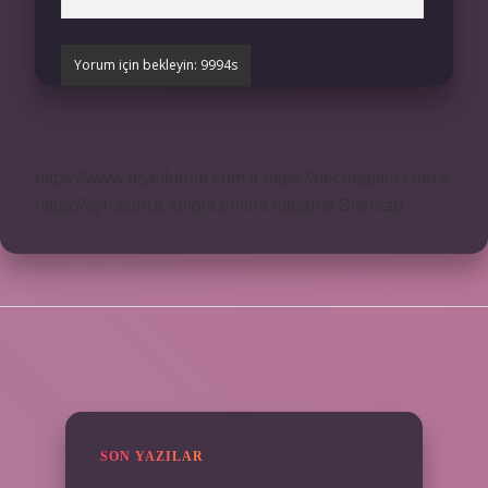
https://www.diyetforum.com.tr
https://heceegitim.com.tr
https://eyh.com.tr
knight online
nttgame
Sitemap
SIDEBAR
SON YAZILAR