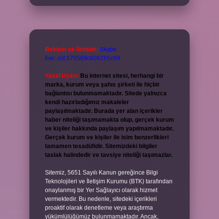
Reklam ve İletişim:
Skype:
live:.cid.575569c608265c69
Yasal Uyarı:
Bu internet sitesi, herhangi bir
marka, kurum veya şahıs şirketi ile hiçbir
bağlantısı bulunmamaktadır. Sitede yalnızca
kendi hazırladığımız makaleler
paylaşılmaktadır. Burada yer alan içerikler
haber niteliği taşımamakta olup, gerçek kurum
ve kişiler hakkında paylaşım yapılmamaktadır.
Gerçek kurum ve kişiler ile isim benzerlikleri
tamamen tesadüfidir. Sitemizdeki bilgiler
taslak halindedir ve tavsiye niteliği taşımazlar.
Sitemiz, 5651 Sayılı Kanun gereğince Bilgi
Teknolojileri ve İletişim Kurumu (BTK) tarafından
onaylanmış bir Yer Sağlayıcı olarak hizmet
vermektedir. Bu nedenle, sitedeki içerikleri
proaktif olarak denetleme veya araştırma
yükümlülüğümüz bulunmamaktadır. Ancak,