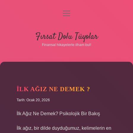
menüyü
aç
Anasayfa
Fırsat Dolu Tüyolar
Gizlilik Politikası
Finansal hikayelerle ilham bul!
Yasal Uyarı
Hakkımızda
İLK AĞIZ NE DEMEK ?
Tarih: Ocak 20, 2026
İlk Ağız Ne Demek? Psikolojik Bir Bakış
İlk ağız, bir dilde duyduğumuz, kelimelerin en