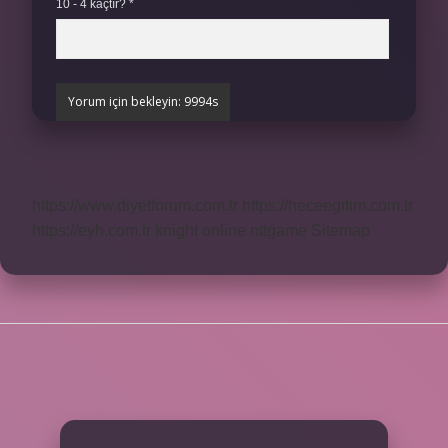
10 - 4 kaçtır?
*
https://www.diyetforum.com.tr
https://heceegitim.com.tr
https://eyh.com.tr
knight online
nttgame
Sitemap
SIDEBAR