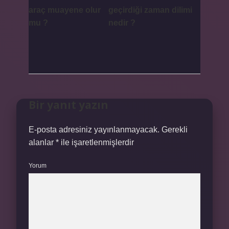
araç muayene olur
geçirdiği zaman dilimi
mu ?
nedir ?
Bir yanıt yazın
E-posta adresiniz yayınlanmayacak.
Gerekli
alanlar
*
ile işaretlenmişlerdir
Yorum