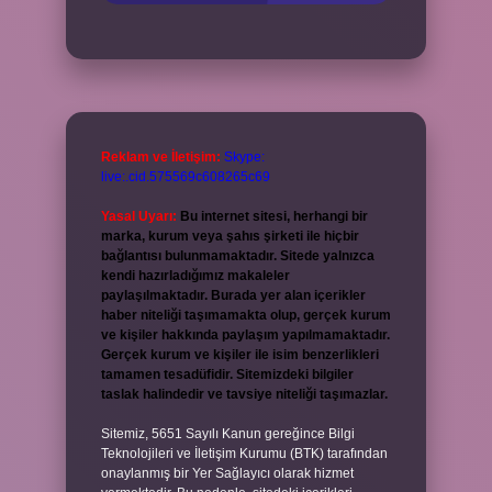
Reklam ve İletişim:
Skype:
live:.cid.575569c608265c69
Yasal Uyarı:
Bu internet sitesi, herhangi bir
marka, kurum veya şahıs şirketi ile hiçbir
bağlantısı bulunmamaktadır. Sitede yalnızca
kendi hazırladığımız makaleler
paylaşılmaktadır. Burada yer alan içerikler
haber niteliği taşımamakta olup, gerçek kurum
ve kişiler hakkında paylaşım yapılmamaktadır.
Gerçek kurum ve kişiler ile isim benzerlikleri
tamamen tesadüfidir. Sitemizdeki bilgiler
taslak halindedir ve tavsiye niteliği taşımazlar.
Sitemiz, 5651 Sayılı Kanun gereğince Bilgi
Teknolojileri ve İletişim Kurumu (BTK) tarafından
onaylanmış bir Yer Sağlayıcı olarak hizmet