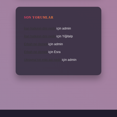
SON YORUMLAR
İran halkının dini nedir
için
admin
İran halkının dini nedir
için
Yiğitalp
Erbah ne demek
için
admin
Erbah ne demek
için
Esra
Ukrayna’nın eski adı nedir
için
admin
//elexbetgiris.org/
betbox giriş
betexper yeni giriş