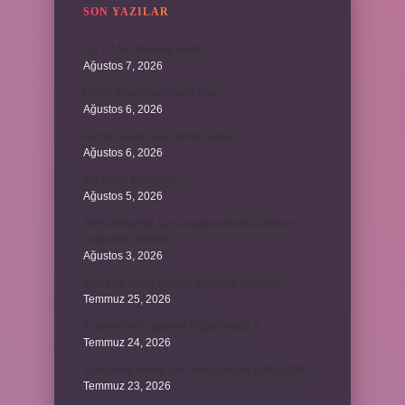
SON YAZILAR
LG TV AV sıfırlama nedir ?
Ağustos 7, 2026
Dizde lif yırtılması nasıl olur ?
Ağustos 6, 2026
Kumru yuvayı kaç günde yapar ?
Ağustos 6, 2026
Avi neyin kısaltması ?
Ağustos 5, 2026
Aileyi korumak için anayasamızda bulunan
maddeler nelerdir ?
Ağustos 3, 2026
Kekik ve limon çayının faydaları nelerdir ?
Temmuz 25, 2026
6 genin bir iç açısının ölçüsü nedir ?
Temmuz 24, 2026
Jandarma olmak için hangi sınava girilir 2024 ?
Temmuz 23, 2026