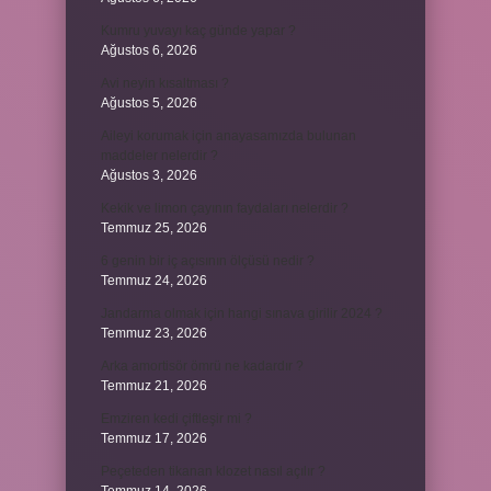
Kumru yuvayı kaç günde yapar ?
Ağustos 6, 2026
Avi neyin kısaltması ?
Ağustos 5, 2026
Aileyi korumak için anayasamızda bulunan
maddeler nelerdir ?
Ağustos 3, 2026
Kekik ve limon çayının faydaları nelerdir ?
Temmuz 25, 2026
6 genin bir iç açısının ölçüsü nedir ?
Temmuz 24, 2026
Jandarma olmak için hangi sınava girilir 2024 ?
Temmuz 23, 2026
Arka amortisör ömrü ne kadardır ?
Temmuz 21, 2026
Emziren kedi çiftleşir mi ?
Temmuz 17, 2026
Peçeteden tikanan klozet nasıl açılır ?