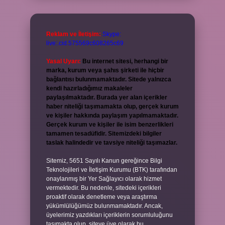
Reklam ve İletişim:
Skype:
live:.cid.575569c608265c69
Yasal Uyarı:
Bu internet sitesi, herhangi bir
marka, kurum veya şahıs şirketi ile hiçbir
bağlantısı bulunmamaktadır. Sitede yalnızca
kendi hazırladığımız makaleler
paylaşılmaktadır. Burada yer alan içerikler
haber niteliği taşımamakta olup, gerçek kurum
ve kişiler hakkında paylaşım yapılmamaktadır.
Gerçek kurum ve kişiler ile isim benzerlikleri
tamamen tesadüfidir. Sitemizdeki bilgiler
taslak halindedir ve tavsiye niteliği taşımazlar.
Sitemiz, 5651 Sayılı Kanun gereğince Bilgi
Teknolojileri ve İletişim Kurumu (BTK) tarafından
onaylanmış bir Yer Sağlayıcı olarak hizmet
vermektedir. Bu nedenle, sitedeki içerikleri
proaktif olarak denetleme veya araştırma
yükümlülüğümüz bulunmamaktadır. Ancak,
üyelerimiz yazdıkları içeriklerin sorumluluğunu
taşımakta olup, siteye üye olarak bu