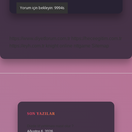
https://www.diyetforum.com.tr
https://heceegitim.com.tr
https://eyh.com.tr
knight online
nttgame
Sitemap
SIDEBAR
SON YAZILAR
Dizde lif yırtılması nasıl olur ?
Ağustos 6, 2026