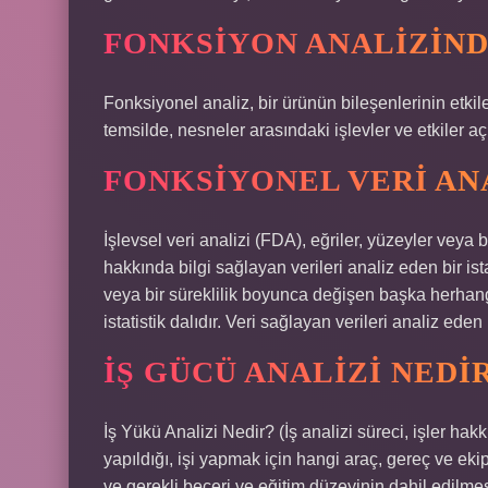
FONKSIYON ANALIZIND
Fonksiyonel analiz, bir ürünün bileşenlerinin etkil
temsilde, nesneler arasındaki işlevler ve etkiler aç
FONKSIYONEL VERI AN
İşlevsel veri analizi (FDA), eğriler, yüzeyler veya
hakkında bilgi sağlayan verileri analiz eden bir istat
veya bir süreklilik boyunca değişen başka herhangi
istatistik dalıdır. Veri sağlayan verileri analiz eden bi
İŞ GÜCÜ ANALIZI NEDI
İş Yükü Analizi Nedir? (İş analizi süreci, işler hak
yapıldığı, işi yapmak için hangi araç, gereç ve ekip
ve gerekli beceri ve eğitim düzeyinin dahil edilmesi