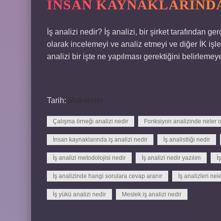
İNSAN KAYNAKLARINDA 
İş analizi nedir? İş analizi, bir şirket tarafından ger
olarak incelemeyi ve analiz etmeyi ve diğer İK işlev
analizi bir işte ne yapılması gerektiğini belirlemeye
Tarih:
Makaleler
Çalışma örneği analizi nedir
Fonksiyon analizinde neler o
İnsan kaynaklarında iş analizi nedir
İş analistliği nedir
İş analizi metodolojisi nedir
İş analizi nedir yazılım
İ
İş analizinde hangi sorulara cevap aranır
İş analizleri nel
İş yükü analizi nedir
Meslek iş analizi nedir