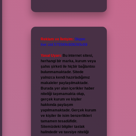
Reklam ve İletişim:
Skype:
live:.cid.575569c608265c69
Yasal Uyarı:
Bu internet sitesi,
herhangi bir marka, kurum veya
şahıs şirketi ile hiçbir bağlantısı
bulunmamaktadır. Sitede
yalnızca kendi hazırladığımız
makaleler paylaşılmaktadır.
Burada yer alan içerikler haber
niteliği taşımamakta olup,
gerçek kurum ve kişiler
hakkında paylaşım
yapılmamaktadır. Gerçek kurum
ve kişiler ile isim benzerlikleri
tamamen tesadüfidir.
Sitemizdeki bilgiler taslak
halindedir ve tavsiye niteliği