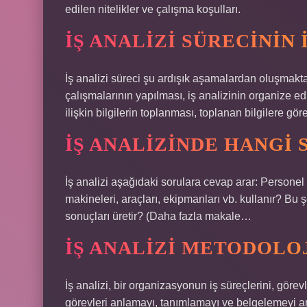
edilen nitelikler ve çalışma koşulları.
İŞ ANALIZI SÜRECININ 
İş analizi süreci şu ardışık aşamalardan oluşmaktad
çalışmalarının yapılması, iş analizinin organize ed
ilişkin bilgilerin toplanması, toplanan bilgilere gö
İŞ ANALIZINDE HANGI
İş analizi aşağıdaki sorulara cevap arar: Persone
makineleri, araçları, ekipmanları vb. kullanır? Bu
sonuçları üretir? (Daha fazla makale…
İŞ ANALIZI METODOLOJ
İş analizi, bir organizasyonun iş süreçlerini, görev
görevleri anlamayı, tanımlamayı ve belgelemeyi am