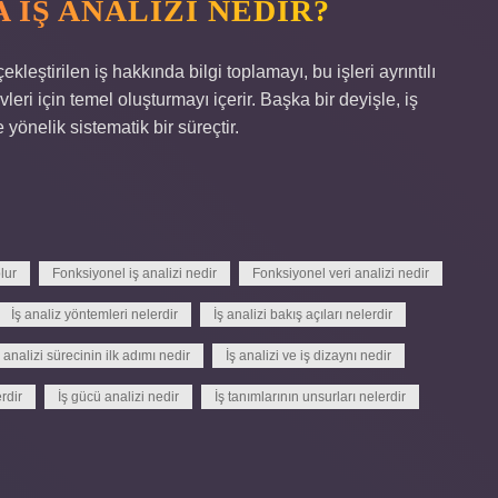
IŞ ANALIZI NEDIR?
çekleştirilen iş hakkında bilgi toplamayı, bu işleri ayrıntılı
leri için temel oluşturmayı içerir. Başka bir deyişle, iş
 yönelik sistematik bir süreçtir.
lur
Fonksiyonel iş analizi nedir
Fonksiyonel veri analizi nedir
İş analiz yöntemleri nelerdir
İş analizi bakış açıları nelerdir
ş analizi sürecinin ilk adımı nedir
İş analizi ve iş dizaynı nedir
erdir
İş gücü analizi nedir
İş tanımlarının unsurları nelerdir