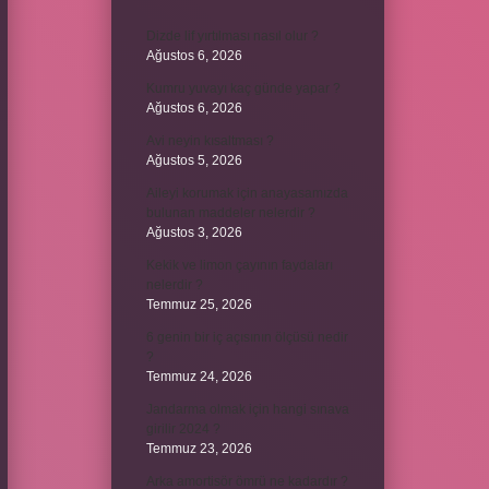
Dizde lif yırtılması nasıl olur ?
Ağustos 6, 2026
Kumru yuvayı kaç günde yapar ?
Ağustos 6, 2026
Avi neyin kısaltması ?
Ağustos 5, 2026
Aileyi korumak için anayasamızda
bulunan maddeler nelerdir ?
Ağustos 3, 2026
Kekik ve limon çayının faydaları
nelerdir ?
Temmuz 25, 2026
6 genin bir iç açısının ölçüsü nedir
?
Temmuz 24, 2026
Jandarma olmak için hangi sınava
girilir 2024 ?
Temmuz 23, 2026
Arka amortisör ömrü ne kadardır ?