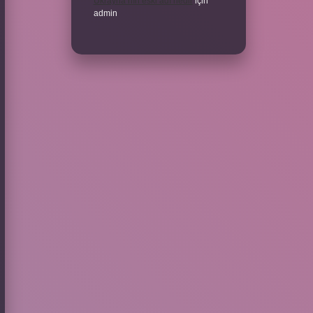
Ukrayna’nın eski adı nedir
için
admin