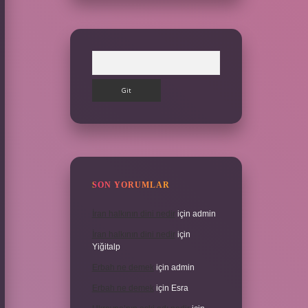
Arama
SON YORUMLAR
İran halkının dini nedir
için
admin
İran halkının dini nedir
için
Yiğitalp
Erbah ne demek
için
admin
Erbah ne demek
için
Esra