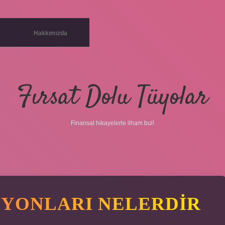
Hakkımızda
Fırsat Dolu Tüyolar
Finansal hikayelerle ilham bul!
SIYONLARI NELERDIR