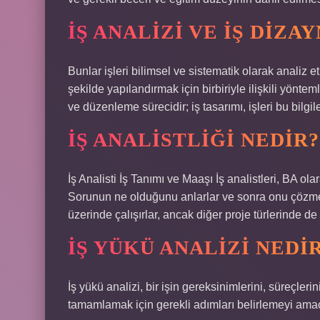
İŞ ANALIZI VE IŞ DIZA
Bunlar işleri bilimsel ve sistematik olarak analiz
şekilde yapılandırmak için birbiriyle ilişkili yönteml
ve düzenleme sürecidir; iş tasarımı, işleri bu bilg
İŞ ANALISTLIĞI NEDIR?
İş Analisti İş Tanımı ve Maaşı İş analistleri, BA olara
Sorunun ne olduğunu anlarlar ve sonra onu çözmek i
üzerinde çalışırlar, ancak diğer proje türlerinde de ç
İŞ YÜKÜ ANALIZI NEDI
İş yükü analizi, bir işin gereksinimlerini, süreçlerin
tamamlamak için gerekli adımları belirlemeyi amaç