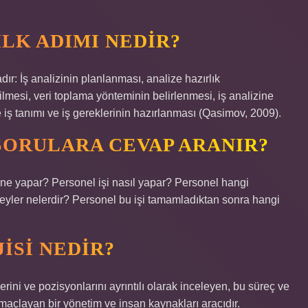
ILK ADIMI NEDIR?
ır: İş analizinin planlanması, analize hazırlık
ilmesi, veri toplama yönteminin belirlenmesi, iş analizine
re iş tanımı ve iş gereklerinin hazırlanması (Qasimov, 2009).
 SORULARA CEVAP ARANIR?
l ne yapar? Personel işi nasıl yapar? Personel hangi
 şeyler nelerdir? Personel bu işi tamamladıktan sonra hangi
ISI NEDIR?
lerini ve pozisyonlarını ayrıntılı olarak inceleyen, bu süreç ve
açlayan bir yönetim ve insan kaynakları aracıdır.