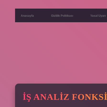
Anasayfa
Gizlilik Politikası
Yasal Uyarı
İŞ ANALIZ FONK