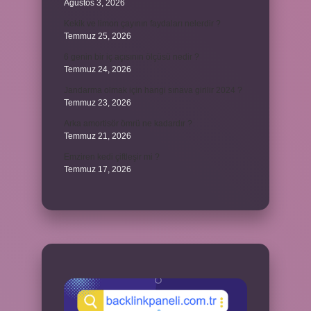
Ağustos 3, 2026
Kekik ve limon çayının faydaları nelerdir ?
Temmuz 25, 2026
6 genin bir iç açısının ölçüsü nedir ?
Temmuz 24, 2026
Jandarma olmak için hangi sınava girilir 2024 ?
Temmuz 23, 2026
Arka amortisör ömrü ne kadardır ?
Temmuz 21, 2026
Emziren kedi çiftleşir mi ?
Temmuz 17, 2026