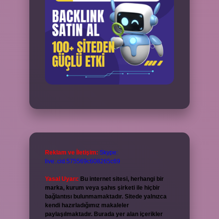
Reklam ve İletişim:
Skype:
live:.cid.575569c608265c69
Yasal Uyarı:
Bu internet sitesi, herhangi bir
marka, kurum veya şahıs şirketi ile hiçbir
bağlantısı bulunmamaktadır. Sitede yalnızca
kendi hazırladığımız makaleler
paylaşılmaktadır. Burada yer alan içerikler