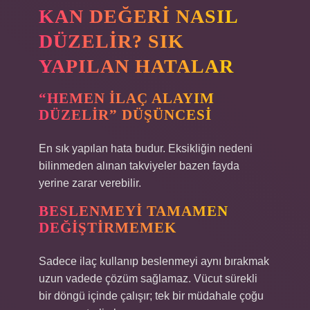
KAN DEĞERI NASIL
DÜZELIR? SIK
YAPILAN HATALAR
“HEMEN ILAÇ ALAYIM
DÜZELIR” DÜŞÜNCESI
En sık yapılan hata budur. Eksikliğin nedeni
bilinmeden alınan takviyeler bazen fayda
yerine zarar verebilir.
BESLENMEYI TAMAMEN
DEĞIŞTIRMEMEK
Sadece ilaç kullanıp beslenmeyi aynı bırakmak
uzun vadede çözüm sağlamaz. Vücut sürekli
bir döngü içinde çalışır; tek bir müdahale çoğu