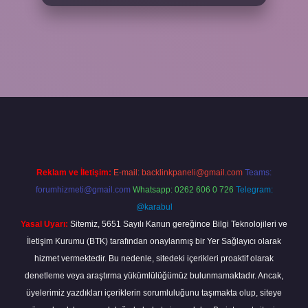
betgiris.org/
betbox giriş
betexper yeni giriş
Reklam ve İletişim:
E-mail:
backlinkpaneli@gmail.com
Teams:
forumhizmeti@gmail.com
Whatsapp: 0262 606 0 726
Telegram:
@karabul
Yasal Uyarı:
Sitemiz, 5651 Sayılı Kanun gereğince Bilgi Teknolojileri ve
İletişim Kurumu (BTK) tarafından onaylanmış bir Yer Sağlayıcı olarak
hizmet vermektedir. Bu nedenle, sitedeki içerikleri proaktif olarak
denetleme veya araştırma yükümlülüğümüz bulunmamaktadır. Ancak,
üyelerimiz yazdıkları içeriklerin sorumluluğunu taşımakta olup, siteye