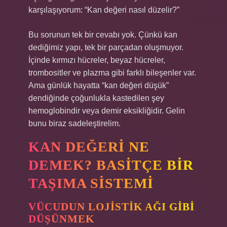
karşılaşıyorum: “Kan değeri nasıl düzelir?”
Bu sorunun tek bir cevabı yok. Çünkü kan
dediğimiz yapı, tek bir parçadan oluşmuyor.
İçinde kırmızı hücreler, beyaz hücreler,
trombositler ve plazma gibi farklı bileşenler var.
Ama günlük hayatta “kan değeri düşük”
dendiğinde çoğunlukla kastedilen şey
hemoglobindir veya demir eksikliğidir. Gelin
bunu biraz sadeleştirelim.
KAN DEĞERI NE
DEMEK? BASITÇE BIR
TAŞIMA SISTEMI
VÜCUDUN LOJISTIK AĞI GIBI
DÜŞÜNMEK