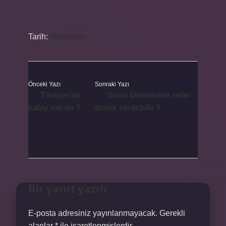
Tarih:
Makaleler
Önceki Yazı
Sonraki Yazı
Türkiye’de
Sürat birimlerine neler
kalay var mı ?
örnek verilebilir ?
Bir yanıt yazın
E-posta adresiniz yayınlanmayacak.
Gerekli
alanlar
*
ile işaretlenmişlerdir