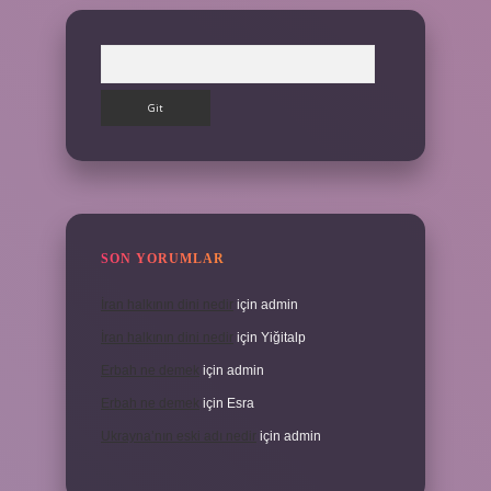
Arama
SON YORUMLAR
İran halkının dini nedir
için
admin
İran halkının dini nedir
için
Yiğitalp
Erbah ne demek
için
admin
Erbah ne demek
için
Esra
Ukrayna’nın eski adı nedir
için
admin