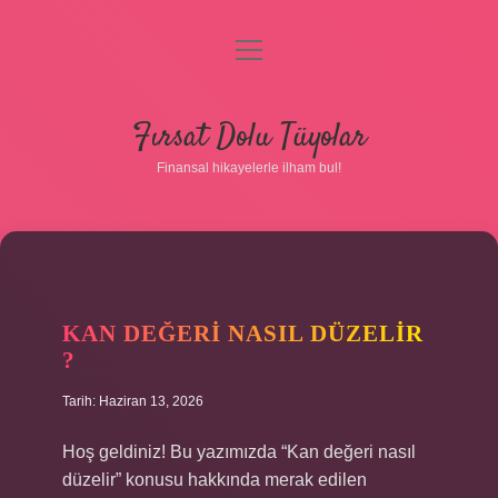
menüyü
aç
Anasayfa
Fırsat Dolu Tüyolar
Gizlilik Politikası
Finansal hikayelerle ilham bul!
Yasal Uyarı
Hakkımızda
KAN DEĞERI NASIL DÜZELIR
?
Tarih: Haziran 13, 2026
Hoş geldiniz! Bu yazımızda “Kan değeri nasıl
düzelir” konusu hakkında merak edilen