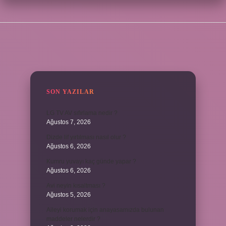
SIDEBAR
SON YAZILAR
LG TV AV sıfırlama nedir ?
Ağustos 7, 2026
Dizde lif yırtılması nasıl olur ?
Ağustos 6, 2026
Kumru yuvayı kaç günde yapar ?
Ağustos 6, 2026
Avi neyin kısaltması ?
Ağustos 5, 2026
Aileyi korumak için anayasamızda bulunan
maddeler nelerdir ?