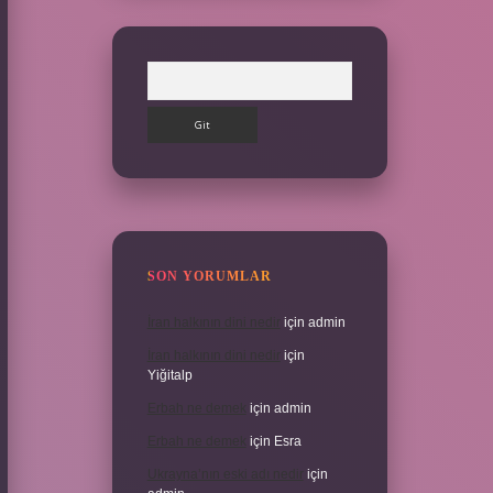
Arama
SON YORUMLAR
İran halkının dini nedir
için
admin
İran halkının dini nedir
için
Yiğitalp
Erbah ne demek
için
admin
Erbah ne demek
için
Esra
Ukrayna’nın eski adı nedir
için