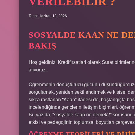
VERILEBILIR ?
Tarih: Haziran 13, 2026
SOSYALDE KAAN NE DE
BAKIŞ
Hoş geldiniz! Kredifirsatlari olarak Sürat birimlerine
alıyoruz.
Öğrenmenin dönüştürücü gücünü düşündüğümüzde,
sorgulamak, yeniden şekillendirmek ve kişisel d
sıkça rastlanan “Kaan” ifadesi de, başlangıçta basi
incelendiğinde gençlerin iletişim biçimleri, öğrenm
Bu yazıda, “sosyalde kaan ne demek?” sorusunu öğr
etkisi ve pedagojinin toplumsal boyutları çerçeves
ÖĞRENME TEORILERI VE DIJIT