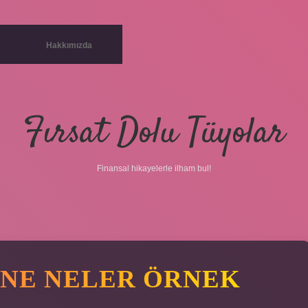
Hakkımızda
Fırsat Dolu Tüyolar
Finansal hikayelerle ilham bul!
INE NELER ÖRNEK