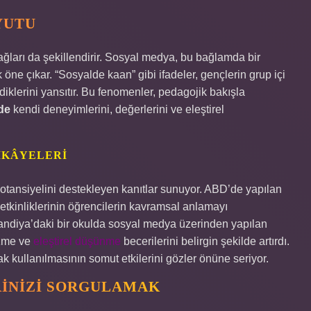
YUTU
ağları da şekillendirir. Sosyal medya, bu bağlamda bir
 öne çıkar. “Sosyalde kaan” gibi ifadeler, gençlerin grup içi
ndiklerini yansıtır. Bu fenomenler, pedagojik bakışla
de
kendi deneyimlerini, değerlerini ve eleştirel
IKÂYELERI
otansiyelini destekleyen kanıtlar sunuyor. ABD’de yapılan
etkinliklerinin öğrencilerin kavramsal anlamayı
landiya’daki bir okulda sosyal medya üzerinden yapılan
çözme ve
eleştirel düşünme
becerilerini belirgin şekilde artırdı.
 kullanılmasının somut etkilerini gözler önüne seriyor.
INIZI SORGULAMAK