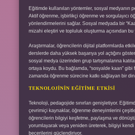
Eğitimde kullanılan yöntemler, sosyal medyanın ped
Aktif öğrenme, işbirlikçi öğrenme ve sorgulayıcı ö
yönlendirmelerini sağlar. Sosyal medyada bir “Kaan
mizahi eleştiri ve topluluk oluşturma açısından bu y
Araştırmalar, öğrencilerin dijital platformlarda etk
derslerde daha yüksek başarıya yol açtığını gösteri
sosyal medya üzerinden grup tartışmalarına katılan 
ortaya koydu. Bu bağlamda, “sosyalde kaan” gibi f
zamanda öğrenme sürecine katkı sağlayan bir dina
TEKNOLOJININ EĞITIME ETKISI
Teknoloji, pedagojide sınırları genişletiyor. Eğitimd
çevrimiçi kaynaklar, öğrenme deneyimlerini çeşitle
öğrencilerin bilgiyi keşfetme, paylaşma ve dönüştür
yorumlayarak veya yeniden üreterek, bilgiyi kend
becerilerini güçlendiriyor.