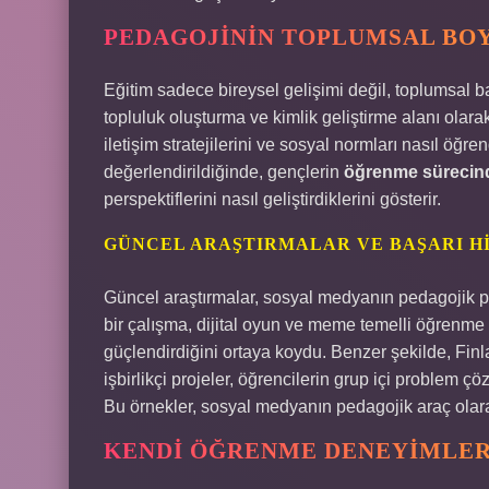
PEDAGOJININ TOPLUMSAL BO
Eğitim sadece bireysel gelişimi değil, toplumsal b
topluluk oluşturma ve kimlik geliştirme alanı olarak
iletişim stratejilerini ve sosyal normları nasıl öğre
değerlendirildiğinde, gençlerin
öğrenme sürecin
perspektiflerini nasıl geliştirdiklerini gösterir.
GÜNCEL ARAŞTIRMALAR VE BAŞARI H
Güncel araştırmalar, sosyal medyanın pedagojik p
bir çalışma, dijital oyun ve meme temelli öğrenme 
güçlendirdiğini ortaya koydu. Benzer şekilde, Fin
işbirlikçi projeler, öğrencilerin grup içi problem 
Bu örnekler, sosyal medyanın pedagojik araç olarak
KENDI ÖĞRENME DENEYIMLER