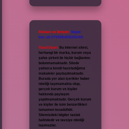
Reklam ve İletişim:
Skype:
live:.cid.575569c608265c69
Yasal Uyarı:
Bu internet sitesi,
herhangi bir marka, kurum veya
şahıs şirketi ile hiçbir bağlantısı
bulunmamaktadır. Sitede
yalnızca kendi hazırladığımız
makaleler paylaşılmaktadır.
Burada yer alan içerikler haber
niteliği taşımamakta olup,
gerçek kurum ve kişiler
hakkında paylaşım
yapılmamaktadır. Gerçek kurum
ve kişiler ile isim benzerlikleri
tamamen tesadüfidir.
Sitemizdeki bilgiler taslak
halindedir ve tavsiye niteliği
taşımazlar.