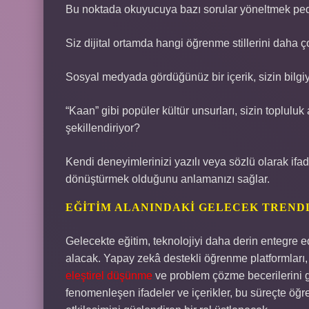
Bu noktada okuyucuya bazı sorular yöneltmek ped
Siz dijital ortamda hangi öğrenme stillerini daha 
Sosyal medyada gördüğünüz bir içerik, sizin bilgiyi
“Kaan” gibi popüler kültür unsurları, sizin topluluk a
şekillendiriyor?
Kendi deneyimlerinizi yazılı veya sözlü olarak if
dönüştürmek olduğunu anlamanızı sağlar.
EĞITIM ALANINDAKI GELECEK TREND
Gelecekte eğitim, teknolojiyi daha derin entegre e
alacak. Yapay zekâ destekli öğrenme platformları, ar
eleştirel düşünme
ve problem çözme becerilerini g
fenomenleşen ifadeler ve içerikler, bu süreçte öğ