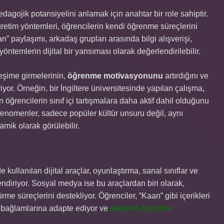
agojik potansiyelini anlamak için anahtar bir role sahiptir.
ğretim yöntemleri, öğrencilerin kendi öğrenme süreçlerini
” paylaşımı, arkadaş grupları arasında bilgi alışverişi,
öntemlerin dijital bir yansıması olarak değerlendirilebilir.
ileşime girmelerinin,
öğrenme motivasyonunu
artırdığını ve
yor. Örneğin, bir İngiltere üniversitesinde yapılan çalışma,
öğrencilerin sınıf içi tartışmalara daha aktif dahil olduğunu
enomenler, sadece popüler kültür unsuru değil, aynı
mik olarak görülebilir.
e kullanılan dijital araçlar, oyunlaştırma, sanal sınıflar ve
ndiriyor. Sosyal medya ise bu araçlardan biri olarak,
me süreçlerini destekliyor. Öğrenciler, “Kaan” gibi içerikleri
i bağlamlarına adapte ediyor ve
eleştirel düşünme