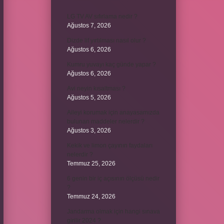
LG TV AV sıfırlama nedir ?
Ağustos 7, 2026
Dizde lif yırtılması nasıl olur ?
Ağustos 6, 2026
Kumru yuvayı kaç günde yapar ?
Ağustos 6, 2026
Avi neyin kısaltması ?
Ağustos 5, 2026
Aileyi korumak için anayasamızda
bulunan maddeler nelerdir ?
Ağustos 3, 2026
Kekik ve limon çayının faydaları
nelerdir ?
Temmuz 25, 2026
6 genin bir iç açısının ölçüsü nedir
?
Temmuz 24, 2026
Jandarma olmak için hangi sınava
girilir 2024 ?