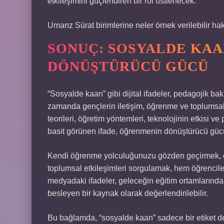
etkileşimini güçlendiren bir rol üstlenecek.
Umarız Sürat birimlerine neler örnek verilebilir 
SONUÇ: SOSYALDE KA
DÖNÜŞTÜRÜCÜ GÜCÜ
“Sosyalde kaan” gibi dijital ifadeler, pedagojik bak
zamanda gençlerin iletişim, öğrenme ve toplumsal 
teorileri, öğretim yöntemleri, teknolojinin etkisi v
basit görünen ifade, öğrenmenin dönüştürücü gücü
Kendi öğrenme yolculuğunuzu gözden geçirmek, dij
toplumsal etkileşimleri sorgulamak, hem öğrenciler
medyadaki ifadeler, geleceğin eğitim ortamlarınd
besleyen bir kaynak olarak değerlendirilebilir.
Bu bağlamda, “sosyalde kaan” sadece bir etiket 