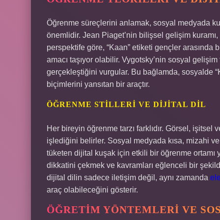
Öğrenme süreçlerini anlamak, sosyal medyada kull
önemlidir. Jean Piaget’nin bilişsel gelişim kuramı, 
perspektife göre, “Kaan” etiketi gençler arasında 
amacı taşıyor olabilir. Vygotsky’nin sosyal gelişim
gerçekleştiğini vurgular. Bu bağlamda, sosyalde “K
biçimlerini yansıtan bir araçtır.
ÖĞRENME STILLERI VE DIJITAL DIL
Her bireyin öğrenme tarzı farklıdır. Görsel, işitsel v
işlediğini belirler. Sosyal medyada kısa, mizahi ve 
tüketen dijital kuşak için etkili bir öğrenme ortamı
dikkatini çekmek ve kavramları eğlenceli bir şekild
dijital dilin sadece iletişim değil, aynı zamanda
el
araç olabileceğini gösterir.
ÖĞRETIM YÖNTEMLERI VE SO